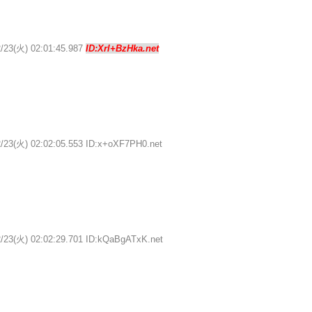
2/23(火) 02:01:45.987
ID:Xrl+BzHka.net
ろ
2/23(火) 02:02:05.553 ID:x+oXF7PH0.net
2/23(火) 02:02:29.701 ID:kQaBgATxK.net