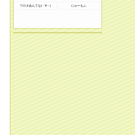
ワロタあんてな(・∀・)
にゅーもふ