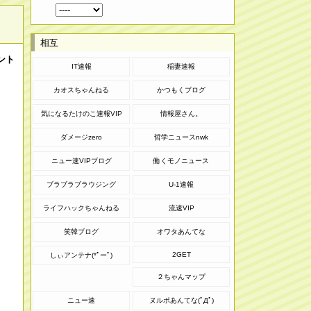
相互
ント
IT速報
稲妻速報
カオスちゃんねる
かつもくブログ
気になるたけのこ速報VIP
情報屋さん。
ダメージzero
哲学ニュースnwk
ニュー速VIPブログ
働くモノニュース
ブラブラブラウジング
U-1速報
ライフハックちゃんねる
流速VIP
笑韓ブログ
オワタあんてな
2GET
しぃアンテナ(*ﾟーﾟ)
２ちゃんマップ
ニュー速
ヌルポあんてな(ﾟДﾟ)