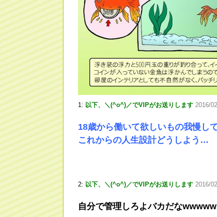
1:
以下、＼(^o^)／でVIPがお送りします
2016/0
18歳から働いて欲しいもの我慢して
これからの人生設計どうしよう…
2:
以下、＼(^o^)／でVIPがお送りします
2016/02
自分で管理しろよバカだなwwwww