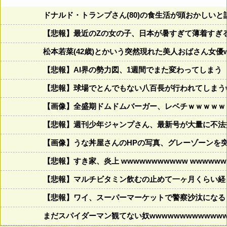
ドナルド・トランプさん(80)の食生活が頭おかしいと話題にw w
【悲報】最近のZの女の子、日本が暑すぎて薄着すぎ
松本若菜(42歳)とかいう突然現れた美人おばさん女優
【悲報】AI界の勢力図、1週間でまた変わってしまう
【悲報】球場でとんでもない八百長が行われてしまうww
【画像】全盛期ドムドムバーガー、レベチｗｗｗｗｗ
【悲報】週刊少年ジャンプさん、最新号が大量に不法
【画像】うな丼屋さんのHPの写真、グレーゾーンを
【悲報】すき家、炎上 wwwwwwwwwww wwwwwww
【悲報】マルチビタミン飲むの止めて一ヶ月くらい経
【悲報】ワイ、スーパーマーケットで警察沙汰になる
まだスパイダーマン観てない奴wwwwwwwwwwwww