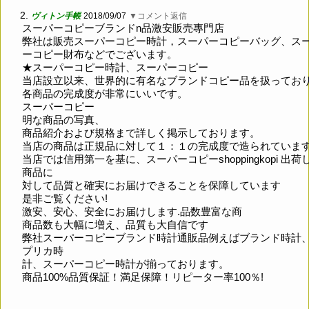
2.
ヴィトン手帳
2018/09/07
▼コメント返信
スーパーコピーブランドn品激安販売專門店
弊社は販売スーパーコピー時計，スーパーコピーバッグ、ス
ーコピー財布などでございます。
★スーパーコピー時計、スーパーコピー
当店設立以来、世界的に有名なブランドコピー品を扱ってお
各商品の完成度が非常にいいです。
スーパーコピー
明な商品の写真、
商品紹介および規格まで詳しく掲示しております。
当店の商品は正規品に対して１：１の完成度で造られていま
当店では信用第一を基に、スーパーコピーshoppingkopi 出荷
商品に
対して品質と確実にお届けできることを保障しています
是非ご覧ください!
激安、安心、安全にお届けします.品数豊富な商
商品数も大幅に増え、品質も大自信です
弊社スーパーコピーブランド時計通販品例えばブランド時計
プリカ時
計、スーパーコピー時計が揃っております。
商品100%品質保証！満足保障！リピーター率100％!