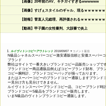
【画像】20年前のAV、キチガイすぎるwwwwww
【画像】すげぇスタイルのギャル、現るｗｗｗｗｗｗ
【朗報】菅直人元総理、再評価されるｗｗｗｗｗｗｗ
【動画】甲子園の女性審判、大誤審で炎上
1.
ルイヴィトンコピーアウトレット
2018/09/07
▼コメント返信
N級品シャネルスーパーコピー激安通販信頼と安価スーパー
ブランド
弊社はサイトで一番大きいブランドコピー品販売ショップで
ブランドコピー商品通販品例えばコピーブランド財布、ブラ
コピー腕時計、ブランドコピーバッグが揃っております。
またはスーパーコピーのブランドコピー通販しますブランド
ー見分け方も見分けできません。
ルイヴィトンスーパーブランドコピー品、コピーブランド時
ブランドコピーS級品をブランドコピー販売します。
いまN級品のヴィトンブランドコピー通販します。