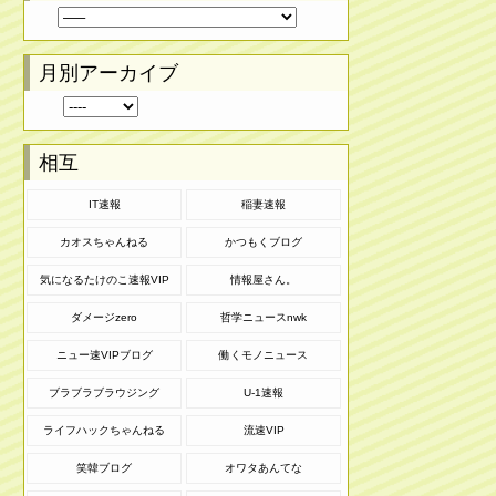
月別アーカイブ
相互
IT速報
稲妻速報
カオスちゃんねる
かつもくブログ
気になるたけのこ速報VIP
情報屋さん。
ダメージzero
哲学ニュースnwk
ニュー速VIPブログ
働くモノニュース
ブラブラブラウジング
U-1速報
ライフハックちゃんねる
流速VIP
笑韓ブログ
オワタあんてな