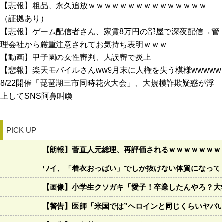
【悲報】粗品、永久追放ｗｗｗｗｗｗｗｗｗｗｗｗｗｗｗ
（証拠あり）
【悲報】ゲーム配信者さん、家賃8万円の部屋で深夜配信→管
理会社から厳重注意されてお気持ち表明ｗｗｗ
【動画】甲子園の女性審判、大誤審で炎上
【悲報】楽天モバイルさんww9月末に人権を失う模様wwwww
8/22開催「琵琶湖三市同時花火大会」、大規模詐欺疑惑が浮
上してSNS阿鼻叫喚
PICK UP
【朗報】菅直人元総理、再評価されるｗｗｗｗｗｗｗ
ワイ、「着衣おっばい」でしか抜けない体質になって
【画像】小学生クソガキ「愛子！卒業したんやろ？大学
【警告】医師「米国では”ヘロインと同じくらいヤバ