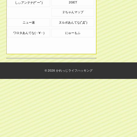
2GET
しぃアンテナ(*ﾟーﾟ)
２ちゃんマップ
ニュー速
ヌルポあんてな(ﾟДﾟ)
ワロタあんてな(・∀・)
にゅーもふ
© 2026
かれっじライフハッキング