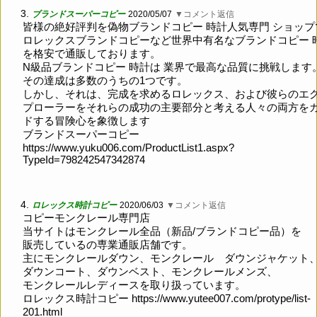
3.
ブランドスーパーコピー
2020/05/07
▼コメント返信
皆様の絶好評判を偽物ブランドコピー 時計人気専門 ショップ
ロレックスブランドコピーなど世界中有名なブランドコピー 
を格安で通販しております。
N級品ブランドコピー 時計は 業界で最高な品質に挑戦します。
その達成は多数のうちの1つです。
しかし、それは、完成を求めるロレックス、および彼らのエ
プローラーをそれらの成功の主要部分と考える人々の両方を
ドする冒険心を象徴します
ブランドスーパーコピー
https://www.yuku006.com/ProductList1.aspx?
TypeId=798242547342874
4.
ロレックス時計コピー
2020/06/03
▼コメント返信
コピーモンクレール専門店
当サイトはモンクレール全品（新品/ブランドコピー品）を
販売しているの専業通販店舗です。
主にモンクレールダウン、モンクレール ダウンジャケット
ダウンコート、ダウンベスト、モンクレールメンズ、
モンクレールレディースを取り扱っています。
ロレックス時計コピー
https://www.yutee007.com/protype/list-
201.html