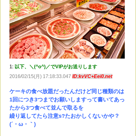
1:
以下、＼(^o^)／でVIPがお送りします
2016/02/15(月) 17:18:33.047
ID:kvVC+Eei0.net
ケーキの食べ放題だったんだけど同じ種類のは
1回につき3つまでお願いしますって書いてあっ
たから3つ食べて並んで取るを
繰り返してたら注意s?たおかしくないかや？
(´・ω・｀)