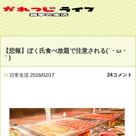
【悲報】ぼく氏食べ放題で注意される(´・ω・
｀)
24コメント
日常生活
2016/02/17