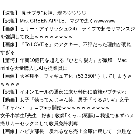
【速報】"見せブラ"女神、現る♡♡♡♡
【悲報】Mrs. GREEN APPLE、マジで逝くwwwwww
【画像】ビリー・アイリッシュ(24)、ライブで超モリマンスジ
を強調して炎上ｗｗｗｗｗｗｗｗ
【画像】『To LOVEる』のアクキー、不評だった理由が明確
すぎる
【驚愕】年商10億円を超える『ひとり親方』が激増 Mac
miniを大量購入しAIを従業員に
【画像】大谷翔平、フィギュア化（53,350円）してしまうｗ
ｗｗｗｗ
【悲報】イオンモールの通夜に来た幹部に遺族がブチ切れ
【動画】女子「勃ってんじゃん笑」男子「うるさい//」女子
「キャハハ！」→フ●ラ開始ｗｗｗｗｗｗｗｗｗｗ
女子小学生｢先生、好き｣ 教師｢くっ…(葛藤｣→我慢できずハメ
撮りカーセックスして教員免許剥奪
【画像】ハビタ部長「戻れるなら売上金庫に戻して 無理な