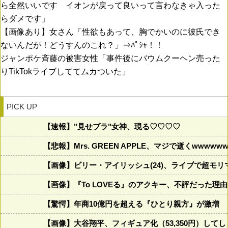
ら全然いいです イオンが戻って良いって言わなきゃ入った
らダメです」
【画像あり】女さん「性欲もあって、胸でかいのに彼氏でき
ないんだが！どうすんのこれ？」⇒ﾊﾟｼｬ！！
ジャンポケ斉藤の被害女性「事件後にバウムクーヘン売った
りTikTokライブしててムカついた」
PICK UP
【速報】"見せブラ"女神、現る♡♡♡♡
【悲報】Mrs. GREEN APPLE、マジで逝くwwwww
【画像】ビリー・アイリッシュ(24)、ライブで超モ
【画像】『To LOVEる』のアクキー、不評だった理
【驚愕】年商10億円を超える『ひとり親方』が激増 Ma
【画像】大谷翔平、フィギュア化（53,350円）して