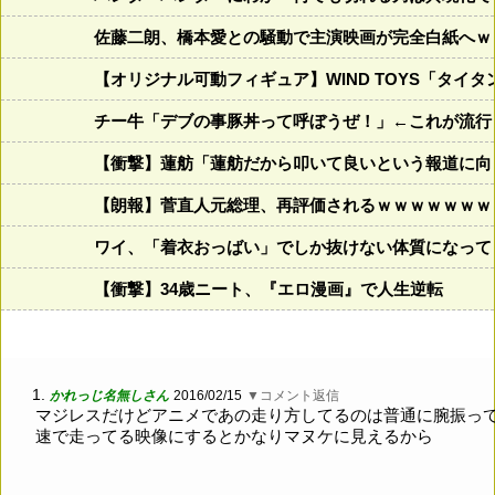
佐藤二朗、橋本愛との騒動で主演映画が完全白紙へｗ
【オリジナル可動フィギュア】WIND TOYS「タ
チー牛「デブの事豚丼って呼ぼうぜ！」←これが流行
【衝撃】蓮舫「蓮舫だから叩いて良いという報道に向
【朗報】菅直人元総理、再評価されるｗｗｗｗｗｗｗ
ワイ、「着衣おっばい」でしか抜けない体質になって
【衝撃】34歳ニート、『エロ漫画』で人生逆転
1.
かれっじ名無しさん
2016/02/15
▼コメント返信
マジレスだけどアニメであの走り方してるのは普通に腕振っ
速で走ってる映像にするとかなりマヌケに見えるから