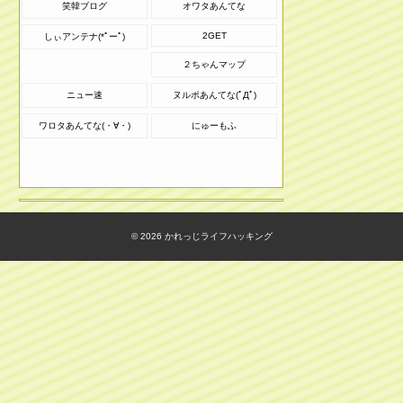
笑韓ブログ
オワタあんてな
2GET
しぃアンテナ(*ﾟーﾟ)
２ちゃんマップ
ニュー速
ヌルポあんてな(ﾟДﾟ)
ワロタあんてな(・∀・)
にゅーもふ
© 2026
かれっじライフハッキング