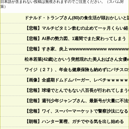
日本語が含まれない投稿は無視されますのでご注意ください。（スパム対
策）
ドナルド・トランプさん(80)の食生活が頭おかしいと話題にw w
【悲報】マルチビタミン飲むの止めて一ヶ月くらい経
【悲報】AI界の勢力図、1週間でまた変わってしまう
【悲報】すき家、炎上 wwwwwwwwwww wwwwwww
松本若菜(42歳)とかいう突然現れた美人おばさん女優
ワイジ（２７）、年金も健康保険も納めずにパチスロ
【画像】全盛期ドムドムバーガー、レベチｗｗｗｗｗ
【悲報】球場でとんでもない八百長が行われてしまうww
【悲報】週刊少年ジャンプさん、最新号が大量に不法
【悲報】ワイ、スーパーマーケットで警察沙汰になる
【朗報】ハンター富樫、ガチでやる気を出し始める