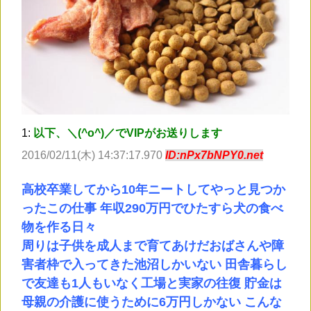
1:
以下、＼(^o^)／でVIPがお送りします
2016/02/11(木) 14:37:17.970
ID:nPx7bNPY0.net
高校卒業してから10年ニートしてやっと見つか
ったこの仕事 年収290万円でひたすら犬の食べ
物を作る日々
周りは子供を成人まで育てあけだおばさんや障
害者枠で入ってきた池沼しかいない 田舎暮らし
で友達も1人もいなく工場と実家の往復 貯金は
母親の介護に使うために6万円しかない こんな