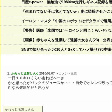
日産e-power、無給油で1980km走行しギネス記
「生まれてない子は覚えてないw」妻に堕胎させたこ
イーロン・マスク「中国のロボットはデタラメで遠隔
【警告】医師「米国では”ヘロインと同じくらいヤバ
【画像】赤ちゃんを遺棄して逮捕の女さん(23)、公
SNSで知り合ったJK10人とS●Xしてハメ撮り770本
1.
かれっじ名無しさん
2016/02/07
▼コメント返信
一日１０キロくらい走ればへーき
かと思ったがパックのジュースか・・・自分でオレンジ絞っ
むなら健康的だと思うが