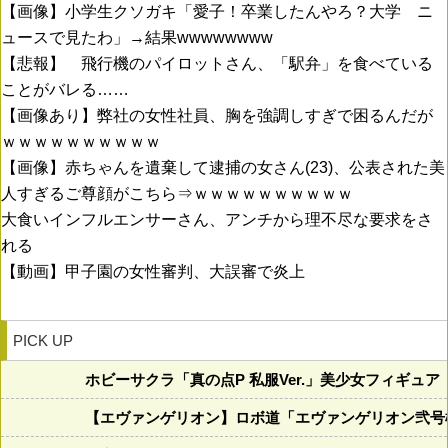
【画像】小学生クソガキ「愛子！卒業したんやろ？大学 ニ
ュースで見たわ」→結果wwwwwwww
【悲報】 飛行機のパイロットさん、「駅弁」を食べている
ことがバレる……
【画像あり】弊社の女性社員、胸を強調しすぎで困るんだが
ｗｗｗｗｗｗｗｗｗｗ
【画像】赤ちゃんを遺棄して逮捕の女さん(23)、公表された美
人すぎるご尊顔がこちら⇒ｗｗｗｗｗｗｗｗｗｗ
大食いインフルエンサーさん、アンチから理不尽な要求をさ
れる
【動画】甲子園の女性審判、大誤審で炎上
PICK UP
ホビーサクラ「真の点P 私服Ver.」美少女フィギュ
【エヴァンゲリオン】ロボ道「エヴァンゲリオン弐号機