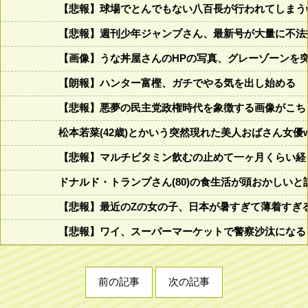
【悲報】球場でとんでもない八百長が行われてしまうww
【悲報】週刊少年ジャンプさん、最新号が大量に不法
【画像】うな丼屋さんのHPの写真、グレーゾーンを
【朗報】ハンター富樫、ガチでやる気を出し始める
【悲報】悪夢の民主党政権時代を象徴する画像がこち
松本若菜(42歳)とかいう突然現れた美人おばさん女優
【悲報】マルチビタミン飲むの止めて一ヶ月くらい経
ドナルド・トランプさん(80)の食生活が頭おかしいと話題にw w
【悲報】最近のZの女の子、日本が暑すぎて薄着すぎ
【悲報】ワイ、スーパーマーケットで警察沙汰になる
前の記事
次の記事