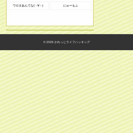
ワロタあんてな(・∀・)
にゅーもふ
© 2026
かれっじライフハッキング