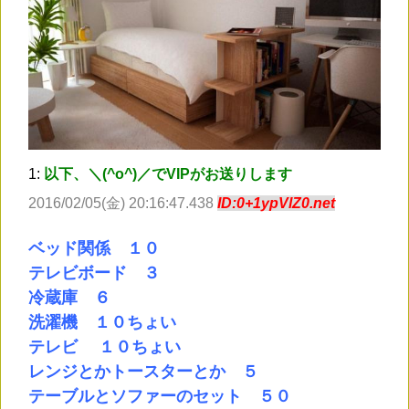
1:
以下、＼(^o^)／でVIPがお送りします
2016/02/05(金) 20:16:47.438
ID:0+1ypVlZ0.net
ベッド関係 １０
テレビボード ３
冷蔵庫 ６
洗濯機 １０ちょい
テレビ １０ちょい
レンジとかトースターとか ５
テーブルとソファーのセット ５０