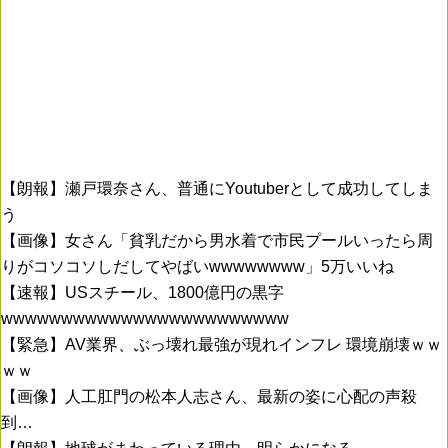
【朗報】瀬戸環奈さん、普通にYoutuberとして成功してしま
う
【画像】女さん「貧乳だから男水着で市民プールいったら周
りがコソコソしだしてやばいwwwwwwww」5万いいね
【速報】USスチール、1800億円の黒字
wwwwwwwwwwwwwwwwwwwwwwww
【緊急】AV業界、ぶっ壊れ最強が現れインフレ 環境崩壊ｗｗ
ｗｗ
【画像】人工肛門の松本人志さん、最新の姿に心配の声殺
到…