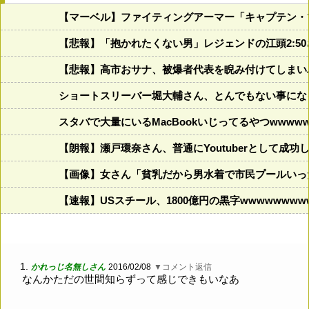
【マーベル】ファイティングアーマー「キャプテン・
【悲報】「抱かれたくない男」レジェンドの江頭2:5
【悲報】高市おサナ、被爆者代表を睨み付けてしまい
ショートスリーバー堀大輔さん、とんでもない事にな
スタバで大量にいるMacBookいじってるやつwwwww
【朗報】瀬戸環奈さん、普通にYoutuberとして成功
【画像】女さん「貧乳だから男水着で市民プールいった
【速報】USスチール、1800億円の黒字wwwwwwww
1.
かれっじ名無しさん
2016/02/08
▼コメント返信
なんかただの世間知らずって感じできもいなあ