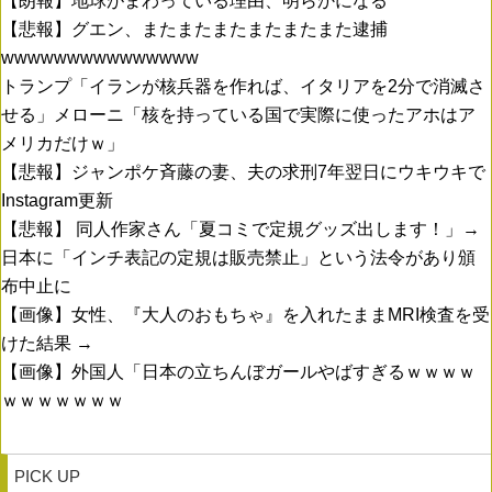
【朗報】地球がまわっている理由、明らかになる
【悲報】グエン、またまたまたまたまたまた逮捕
wwwwwwwwwwwwwww
トランプ「イランが核兵器を作れば、イタリアを2分で消滅さ
せる」メローニ「核を持っている国で実際に使ったアホはア
メリカだけｗ」
【悲報】ジャンポケ斉藤の妻、夫の求刑7年翌日にウキウキで
Instagram更新
【悲報】 同人作家さん「夏コミで定規グッズ出します！」→
日本に「インチ表記の定規は販売禁止」という法令があり頒
布中止に
【画像】女性、『大人のおもちゃ』を入れたままMRI検査を受
けた結果 →
【画像】外国人「日本の立ちんぼガールやばすぎるｗｗｗｗ
ｗｗｗｗｗｗｗ
PICK UP