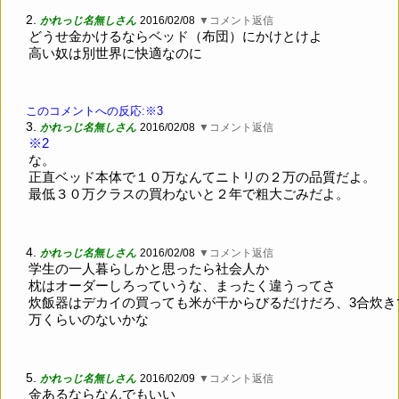
2.
かれっじ名無しさん
2016/02/08
▼コメント返信
どうせ金かけるならベッド（布団）にかけとけよ
高い奴は別世界に快適なのに
このコメントへの反応:※3
3.
かれっじ名無しさん
2016/02/08
▼コメント返信
※2
な。
正直ベッド本体で１０万なんてニトリの２万の品質だよ。
最低３０万クラスの買わないと２年で粗大ごみだよ。
4.
かれっじ名無しさん
2016/02/08
▼コメント返信
学生の一人暮らしかと思ったら社会人か
枕はオーダーしろっていうな、まったく違うってさ
炊飯器はデカイの買っても米が干からびるだけだろ、3合炊き
万くらいのないかな
5.
かれっじ名無しさん
2016/02/09
▼コメント返信
金あるならなんでもいい