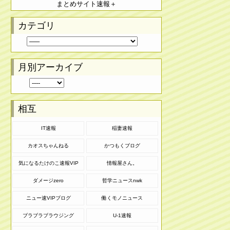
まとめサイト速報＋
カテゴリ
月別アーカイブ
相互
IT速報
稲妻速報
カオスちゃんねる
かつもくブログ
気になるたけのこ速報VIP
情報屋さん。
ダメージzero
哲学ニュースnwk
ニュー速VIPブログ
働くモノニュース
ブラブラブラウジング
U-1速報