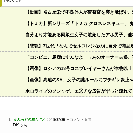
PICK UP
【動画】名古屋栄で不良外人が警察官を突き飛ばす。
【トミカ】新シリーズ「トミカ クロスレスキュー」 
自分より才能ある同級生女子に嫉妬したアホ男子、他
【悲報】Z世代「なんでセルフレジなのに自分で商品
「コンビニ、馬鹿にすんなよ」→あのオーナー夫婦、
【画像】ロシアの18号コスプレイヤーさんが本物以
【画像】高速のSA、女子の謎ルールにブチギレ炎上
ホロライブのソシャゲ、エ▨チな広告がずっと流れて
1.
かれっじ名無しさん
2016/02/06
▼コメント返信
UDKっち