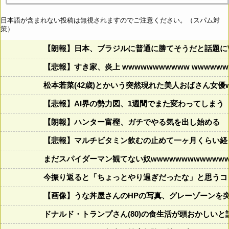
日本語が含まれない投稿は無視されますのでご注意ください。（スパム対
策）
【朗報】日本、ブラジルに普通に勝てそうだと話題に
【悲報】すき家、炎上 wwwwwwwwwww wwwwwww
松本若菜(42歳)とかいう突然現れた美人おばさん女優
【悲報】AI界の勢力図、1週間でまた変わってしまう
【朗報】ハンター富樫、ガチでやる気を出し始める
【悲報】マルチビタミン飲むの止めて一ヶ月くらい経
まだスパイダーマン観てない奴wwwwwwwwwwwww
今振り返ると「ちょっとやり過ぎだったな」と思うコロ
【画像】うな丼屋さんのHPの写真、グレーゾーンを
ドナルド・トランプさん(80)の食生活が頭おかしいと話題にw w