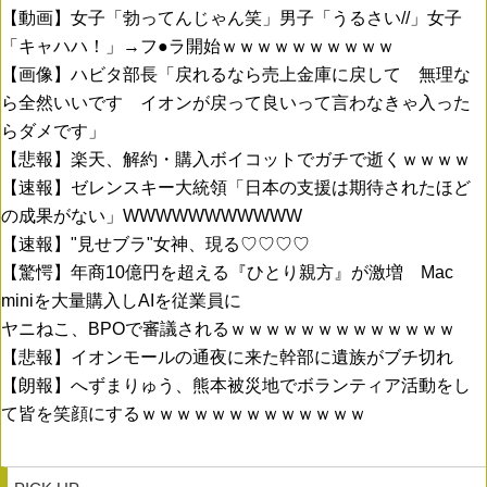
【動画】女子「勃ってんじゃん笑」男子「うるさい//」女子
「キャハハ！」→フ●ラ開始ｗｗｗｗｗｗｗｗｗｗ
【画像】ハビタ部長「戻れるなら売上金庫に戻して 無理な
ら全然いいです イオンが戻って良いって言わなきゃ入った
らダメです」
【悲報】楽天、解約・購入ボイコットでガチで逝くｗｗｗｗ
【速報】ゼレンスキー大統領「日本の支援は期待されたほど
の成果がない」WWWWWWWWWWW
【速報】"見せブラ"女神、現る♡♡♡♡
【驚愕】年商10億円を超える『ひとり親方』が激増 Mac
miniを大量購入しAIを従業員に
ヤニねこ、BPOで審議されるｗｗｗｗｗｗｗｗｗｗｗｗｗ
【悲報】イオンモールの通夜に来た幹部に遺族がブチ切れ
【朗報】へずまりゅう、熊本被災地でボランティア活動をし
て皆を笑顔にするｗｗｗｗｗｗｗｗｗｗｗｗｗ