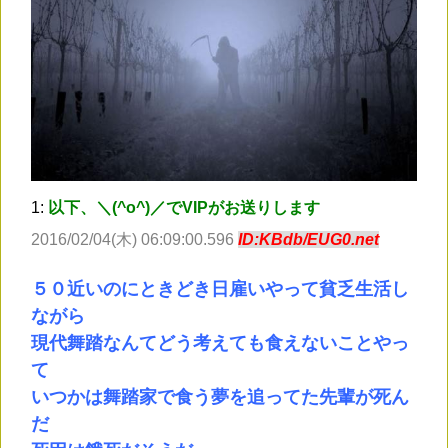
1:
以下、＼(^o^)／でVIPがお送りします
2016/02/04(木) 06:09:00.596
ID:KBdb/EUG0.net
５０近いのにときどき日雇いやって貧乏生活し
ながら
現代舞踏なんてどう考えても食えないことやっ
て
いつかは舞踏家で食う夢を追ってた先輩が死ん
だ