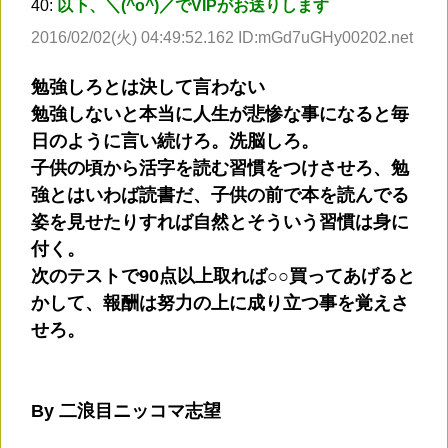
40:
以下、＼(^o^)／でVIPがお送りします
2016/02/02(火) 04:49:52.162 ID:mGd7uGHy00202.net
勉強しろとは決して言わない
勉強しないと本当に人生が悲惨な事になると毎
日のように言い続けろ。洗脳しろ。
子供の頃から活字を読む習慣をつけさせろ、勉
強とはいわば読書だ、子供の前で本を読んでる
姿を見せたりすれば自然とそういう習慣は身に
付く。
次のテストで90点以上取れば○○買ってあげると
かして、報酬は努力の上に成り立つ事を覚えさ
せろ。
By 二浪目ニッコマ志望