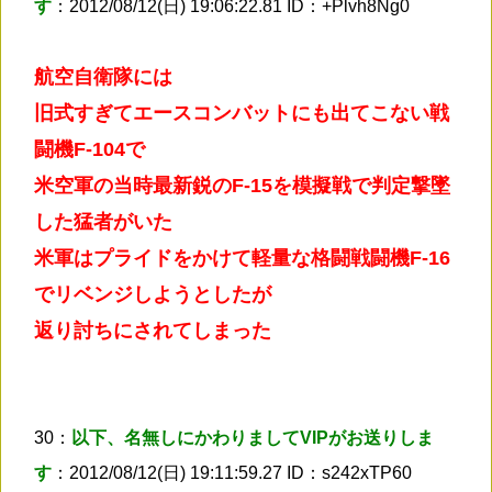
す
：2012/08/12(日) 19:06:22.81 ID：+Plvh8Ng0
航空自衛隊には
旧式すぎてエースコンバットにも出てこない戦
闘機F-104で
米空軍の当時最新鋭のF-15を模擬戦で判定撃墜
した猛者がいた
米軍はプライドをかけて軽量な格闘戦闘機F-16
でリベンジしようとしたが
返り討ちにされてしまった
30：
以下、名無しにかわりましてVIPがお送りしま
す
：2012/08/12(日) 19:11:59.27 ID：s242xTP60