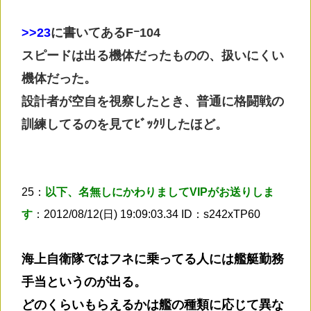
>
>23
に書いてあるFｰ104
スピードは出る機体だったものの、扱いにくい
機体だった。
設計者が空自を視察したとき、普通に格闘戦の
訓練してるのを見てﾋﾞｯｸﾘしたほど。
25：
以下、名無しにかわりましてVIPがお送りしま
す
：2012/08/12(日) 19:09:03.34 ID：s242xTP60
海上自衛隊ではフネに乗ってる人には艦艇勤務
手当というのが出る。
どのくらいもらえるかは艦の種類に応じて異な