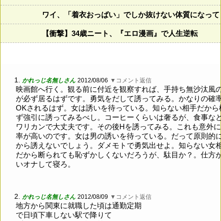
ワイ、「着衣おっばい」でしか抜けない体質になって
【衝撃】34歳ニート、『エロ漫画』で人生逆転
1.
かれっじ名無しさん
2012/08/06
▼コメント返信
映画館へ行く。観る前に付近を観察すれば、手持ち無沙汰風
が必ず居るはずです。勇気をだして誘ってみる。かなりの確
OKされるはず。女は誘いを待っている。知らない相手だから
ず強引に誘ってみるべし。コーヒーくらいは奢るが、食事な
ワリカンで大丈夫です。その後Hを誘ってみる。これも意外
率が高いのです。女は男の誘いを待っている。だって原則的
から誘えないでしょう。ダメモトで勇気出せよ。知らない女
だから断られても恥ずかしくないだろうが、駄目か？。仕方
いオナして寝ろ。
2.
かれっじ名無しさん
2012/08/09
▼コメント返信
地方から関東に就職した頃は通勤定期
で日頃下車しない駅で降りて