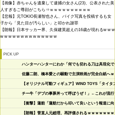
【画像】赤ちゃんを遺棄して逮捕の女さん(23)、公表された美
人すぎるご尊顔がこちら⇒ｗｗｗｗｗｗｗｗｗｗ
【悲報】元TOKIO長瀬智也さん、バイク写真を投稿するも女
子から「見た目が汚らしい」と叩かれ謝罪
【朗報】日本サッカー界、久保建英超えの16歳が現れるw w w
w w w w w w w w w w w w w w
PICK UP
ハンターハンターにわか「何でも切れる刀は具現化でき
佐藤二朗、橋本愛との騒動で主演映画が完全白紙へｗ
【オリジナル可動フィギュア】WIND TOYS「タ
チー牛「デブの事豚丼って呼ぼうぜ！」←これが流行
【衝撃】蓮舫「蓮舫だから叩いて良いという報道に向
【朗報】菅直人元総理、再評価されるｗｗｗｗｗｗｗ