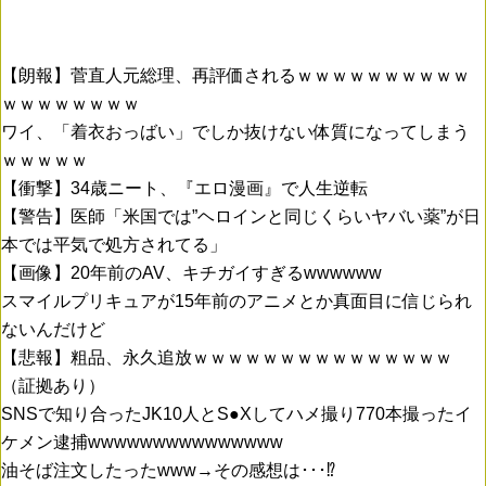
【朗報】菅直人元総理、再評価されるｗｗｗｗｗｗｗｗｗｗ
ｗｗｗｗｗｗｗｗ
ワイ、「着衣おっばい」でしか抜けない体質になってしまう
ｗｗｗｗｗ
【衝撃】34歳ニート、『エロ漫画』で人生逆転
【警告】医師「米国では”ヘロインと同じくらいヤバい薬”が日
本では平気で処方されてる」
【画像】20年前のAV、キチガイすぎるwwwwww
スマイルプリキュアが15年前のアニメとか真面目に信じられ
ないんだけど
【悲報】粗品、永久追放ｗｗｗｗｗｗｗｗｗｗｗｗｗｗｗ
（証拠あり）
SNSで知り合ったJK10人とS●Xしてハメ撮り770本撮ったイ
ケメン逮捕wwwwwwwwwwwwwww
油そば注文したったwww→その感想は･･･⁉