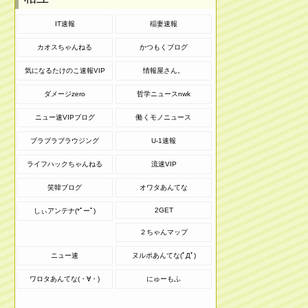
IT速報
稲妻速報
カオスちゃんねる
かつもくブログ
気になるたけのこ速報VIP
情報屋さん。
ダメージzero
哲学ニュースnwk
ニュー速VIPブログ
働くモノニュース
ブラブラブラウジング
U-1速報
ライフハックちゃんねる
流速VIP
笑韓ブログ
オワタあんてな
2GET
しぃアンテナ(*ﾟーﾟ)
２ちゃんマップ
ニュー速
ヌルポあんてな(ﾟДﾟ)
ワロタあんてな(・∀・)
にゅーもふ