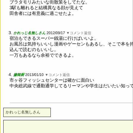
ブラタモリみたいな街散策をしてたな。
3駅も離れると結構異なる顔が見えて
田舎者には有意義に過ごせたよ。
3.
かれっじ名無しさん
2012/09/17
▼コメント返信
宿泊もできるスーパー銭湯に行けばいいよ。
お風呂は気持ちいいし漫画やゲーセンもあるし、そこで本を
込んで読むのもいいし。
一万もあるなら余裕でできるよ。
4.
嫌韓厨
2013/01/10
▼コメント返信
市ヶ谷フィッシュセンターは確かに面白い
中央総武線で通勤通学してるリーマンや学生はだいたい知っ