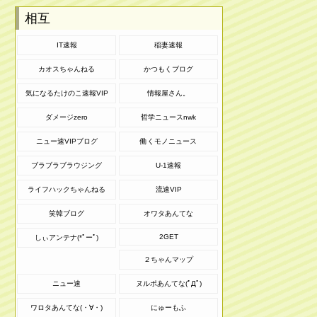
相互
IT速報
稲妻速報
カオスちゃんねる
かつもくブログ
気になるたけのこ速報VIP
情報屋さん。
ダメージzero
哲学ニュースnwk
ニュー速VIPブログ
働くモノニュース
ブラブラブラウジング
U-1速報
ライフハックちゃんねる
流速VIP
笑韓ブログ
オワタあんてな
2GET
しぃアンテナ(*ﾟーﾟ)
２ちゃんマップ
ニュー速
ヌルポあんてな(ﾟДﾟ)
ワロタあんてな(・∀・)
にゅーもふ