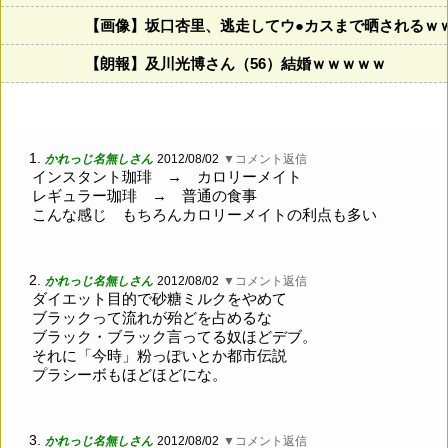
【画像】坂口杏里、逃走してウ●カスまで晒されるｗ
【朗報】及川光博さん（56）結婚ｗｗｗｗｗ
1.
かれっじ名無しさん
2012/08/02
▼コメント返信
インスタント珈琲 → カロリーメイト
レギュラー珈琲 → 普通の食事
こんな感じ もちろんカロリーメイトの利点も多い
2.
かれっじ名無しさん
2012/08/02
▼コメント返信
ダイエット目的で砂糖ミルクをやめて
ブラックって流れが殆どを占めるな
ブラック・ブラック言ってる奴ほどデブ。
それに「今時」粉っぽいとか都市伝説
プラシーボもほどほどにな。
3.
かれっじ名無しさん
2012/08/02
▼コメント返信