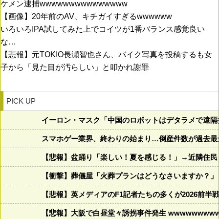
ケメン逮捕wwwwwwwwwwwwwww
【画像】20年前のAV、キチガイすぎるwwwwww
いろいろIPA試してみた上でコイツが1番バランス感覚良い
な…
【悲報】元TOKIO長瀬智也さん、バイク写真を投稿するも女
子から「見た目が汚らしい」と叩かれ謝罪
PICK UP
イーロン・マスク「中国のロボットはデタラメで遠隔
スマホゲー業界、終わりの始まり…倒産件数が過去最
【悲報】盆踊り「楽しい！夏を感じる！」→近隣住民
【衝撃】葬儀屋「火葬プランはどうなさいますか？」ワイ喪主「
【悲報】英メディアのF1記者たちの多くが2026前
【悲報】大阪で白昼堂々誘拐事件発生 wwwwwwwwww