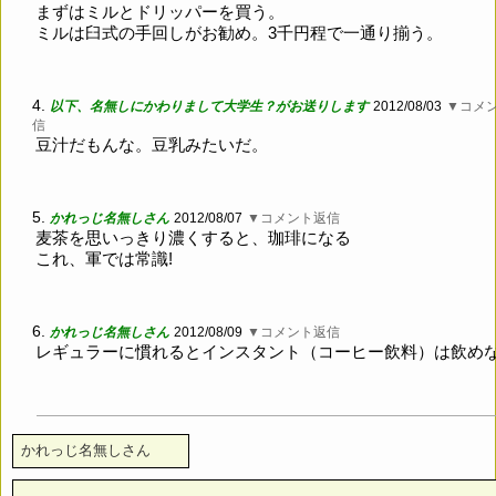
まずはミルとドリッパーを買う。
ミルは臼式の手回しがお勧め。3千円程で一通り揃う。
4.
以下、名無しにかわりまして大学生？がお送りします
2012/08/03
▼コメ
信
豆汁だもんな。豆乳みたいだ。
5.
かれっじ名無しさん
2012/08/07
▼コメント返信
麦茶を思いっきり濃くすると、珈琲になる
これ、軍では常識!
6.
かれっじ名無しさん
2012/08/09
▼コメント返信
レギュラーに慣れるとインスタント（コーヒー飲料）は飲め