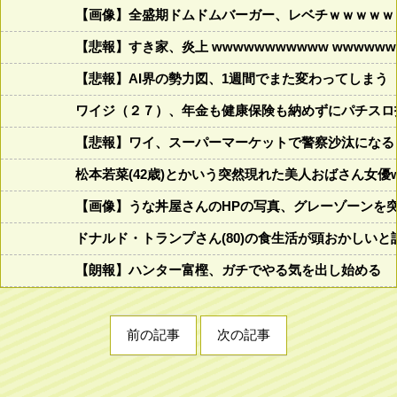
【画像】全盛期ドムドムバーガー、レベチｗｗｗｗｗ
【悲報】すき家、炎上 wwwwwwwwwww wwwwwww
【悲報】AI界の勢力図、1週間でまた変わってしまう
ワイジ（２７）、年金も健康保険も納めずにパチスロ
【悲報】ワイ、スーパーマーケットで警察沙汰になる
松本若菜(42歳)とかいう突然現れた美人おばさん女優
【画像】うな丼屋さんのHPの写真、グレーゾーンを
ドナルド・トランプさん(80)の食生活が頭おかしいと話題にw w
【朗報】ハンター富樫、ガチでやる気を出し始める
前の記事
次の記事