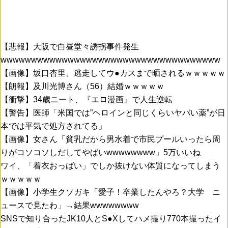
【悲報】大阪で白昼堂々誘拐事件発生
wwwwwwwwwwwwwwwwwwwwwwwwwwwwwwwwwwww
【画像】坂口杏里、逃走してウ●カスまで晒されるｗｗｗｗｗ
【朗報】及川光博さん（56）結婚ｗｗｗｗｗ
【衝撃】34歳ニート、『エロ漫画』で人生逆転
【警告】医師「米国では”ヘロインと同じくらいヤバい薬”が日
本では平気で処方されてる」
【画像】女さん「貧乳だから男水着で市民プールいったら周
りがコソコソしだしてやばいwwwwwwww」5万いいね
ワイ、「着衣おっばい」でしか抜けない体質になってしまう
ｗｗｗｗｗ
【画像】小学生クソガキ「愛子！卒業したんやろ？大学 ニ
ュースで見たわ」→結果wwwwwwww
SNSで知り合ったJK10人とS●Xしてハメ撮り770本撮ったイ