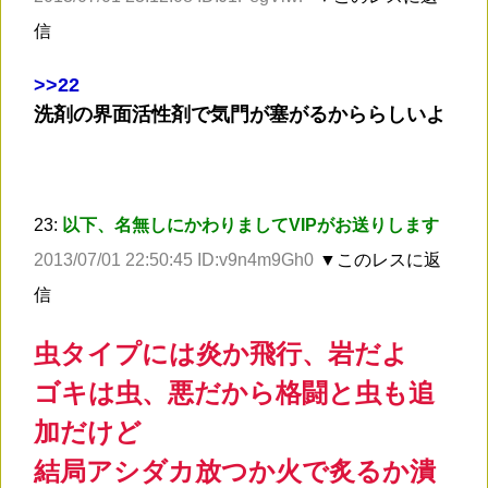
信
>
>22
洗剤の界面活性剤で気門が塞がるかららしいよ
23:
以下、名無しにかわりましてVIPがお送りします
2013/07/01 22:50:45 ID:v9n4m9Gh0
▼このレスに返
信
虫タイプには炎か飛行、岩だよ
ゴキは虫、悪だから格闘と虫も追
加だけど
結局アシダカ放つか火で炙るか潰