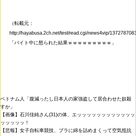
（転載元：
http://hayabusa.2ch.net/test/read.cgi/news4vip/13727870
「バイト中に怒られた結果ｗｗｗｗｗｗｗｗｗ」
ベトナム人「腹減ったし日本人の家強盗して居合わせた奴殺
すか」
【画像】石川佳純さん(31)の体、エッッッッッッッッッッッッ
ッッッッッ！
【悲報】女子自転車競技、ブラに綿を詰めまくって空気抵抗