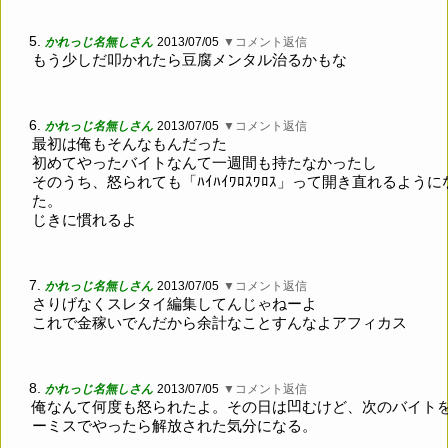
5.
かれっじ名無しさん
2013/07/05
▼コメント返信
もう少しだ叩かれたら豆腐メンタル治るかもな
6.
かれっじ名無しさん
2013/07/05
▼コメント返信
最初は俺もそんなもんだった
初めてやったバイトなんて一週間も持たなかったし
そのうち、怒られても「ﾊｲﾊｲﾜﾛｽﾜﾛｽ」って開き直れるように
た。
じきに慣れるよ
7.
かれっじ名無しさん
2013/07/05
▼コメント返信
さりげなくスレタイ編集してんじゃねーよ
これで金稼いでんだから余計なことすんなよアフィカス
8.
かれっじ名無しさん
2013/07/05
▼コメント返信
俺なんて何度も怒られたよ。その日は凹むけど、次のバイト
ーミスでやったら解放された気分になる。