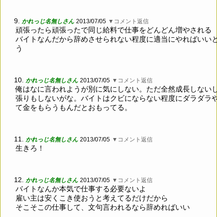
9.
かれっじ名無しさん
2013/07/05
▼コメント返信
頑張ったら頑張ったで同じ給料で仕事をどんどん増やされる
バイトなんだから辞めさせられない程度に適当にやればいい
う
10.
かれっじ名無しさん
2013/07/05
▼コメント返信
俺はなに言われようが別に気にしない。ただ全然成長しない
張りもしないがな。バイトはクビにならない程度にダラダラ
て金をもらうもんだとおもってる。
11.
かれっじ名無しさん
2013/07/05
▼コメント返信
生きろ！
12.
かれっじ名無しさん
2013/07/05
▼コメント返信
バイトなんか本気で仕事する必要ないよ
雇い主は安くこき使おうと考えてるだけだから
そこそこの仕事して、文句言われるなら辞めればいい