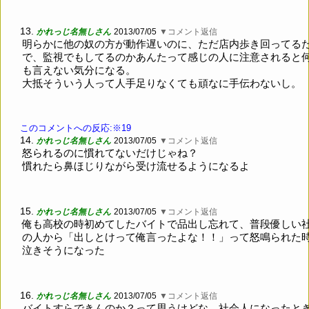
13.
かれっじ名無しさん
2013/07/05
▼コメント返信
明らかに他の奴の方が動作遅いのに、ただ店内歩き回ってる
で、監視でもしてるのかあんたって感じの人に注意されると
も言えない気分になる。
大抵そういう人って人手足りなくても頑なに手伝わないし。
このコメントへの反応:※19
14.
かれっじ名無しさん
2013/07/05
▼コメント返信
怒られるのに慣れてないだけじゃね？
慣れたら鼻ほじりながら受け流せるようになるよ
15.
かれっじ名無しさん
2013/07/05
▼コメント返信
俺も高校の時初めてしたバイトで品出し忘れて、普段優しい
の人から「出しとけって俺言ったよな！！」って怒鳴られた
泣きそうになった
16.
かれっじ名無しさん
2013/07/05
▼コメント返信
バイトすらできんのか？って思うけどな。社会人になったと