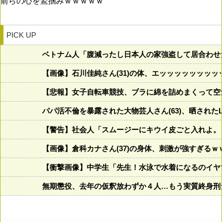
前らの心を鷲掴みｗｗｗｗｗ
PICK UP
ベトナム人「腹減ったし日本人の家強盗して居合わせ
【画像】石川佳純さん(31)の体、エッッッッッッッ
【悲報】女子自転車競技、ブラに綿を詰めまくって空
パパ活不倫を暴露された大物芸人さん(63)、晒されたL
【警告】社会人「スムージーにキウイ皮ごと入れよ。
【画像】倉科カナさん(37)の身体、刺激が強すぎる
【衝撃画像】中学生「先生！水泳で水着になるのイヤです
無期懲役、去年の仮釈放わずか４人…もう実質終身刑