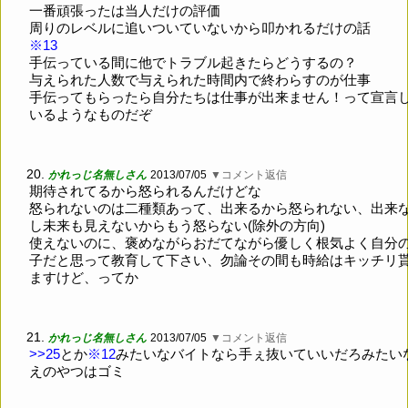
一番頑張ったは当人だけの評価
周りのレベルに追いついていないから叩かれるだけの話
※13
手伝っている間に他でトラブル起きたらどうするの？
与えられた人数で与えられた時間内で終わらすのが仕事
手伝ってもらったら自分たちは仕事が出来ません！って宣言
いるようなものだぞ
20.
かれっじ名無しさん
2013/07/05
▼コメント返信
期待されてるから怒られるんだけどな
怒られないのは二種類あって、出来るから怒られない、出来
し未来も見えないからもう怒らない(除外の方向)
使えないのに、褒めながらおだてながら優しく根気よく自分
子だと思って教育して下さい、勿論その間も時給はキッチリ
ますけど、ってか
21.
かれっじ名無しさん
2013/07/05
▼コメント返信
>>25
とか
※12
みたいなバイトなら手ぇ抜いていいだろみたい
えのやつはゴミ