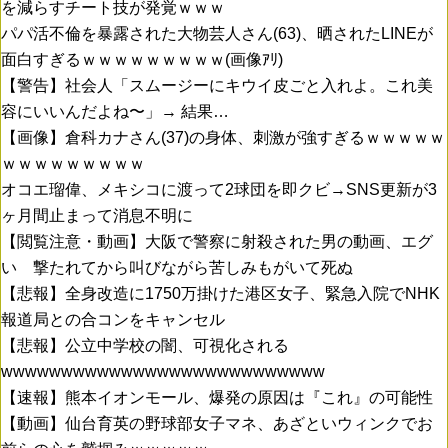
を減らすチート技が発覚ｗｗｗ
パパ活不倫を暴露された大物芸人さん(63)、晒されたLINEが
面白すぎるｗｗｗｗｗｗｗｗｗ(画像ｱﾘ)
【警告】社会人「スムージーにキウイ皮ごと入れよ。これ美
容にいいんだよね〜」→ 結果…
【画像】倉科カナさん(37)の身体、刺激が強すぎるｗｗｗｗｗ
ｗｗｗｗｗｗｗｗｗ
オコエ瑠偉、メキシコに渡って2球団を即クビ→SNS更新が3
ヶ月間止まって消息不明に
【閲覧注意・動画】大阪で警察に射殺された男の動画、エグ
い 撃たれてから叫びながら苦しみもがいて死ぬ
【悲報】全身改造に1750万掛けた港区女子、緊急入院でNHK
報道局との合コンをキャンセル
【悲報】公立中学校の闇、可視化される
wwwwwwwwwwwwwwwwwwwwwwwwwww
【速報】熊本イオンモール、爆発の原因は『これ』の可能性
【動画】仙台育英の野球部女子マネ、あざといウィンクでお