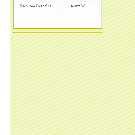
ワロタあんてな(・∀・)
にゅーもふ
ｗ