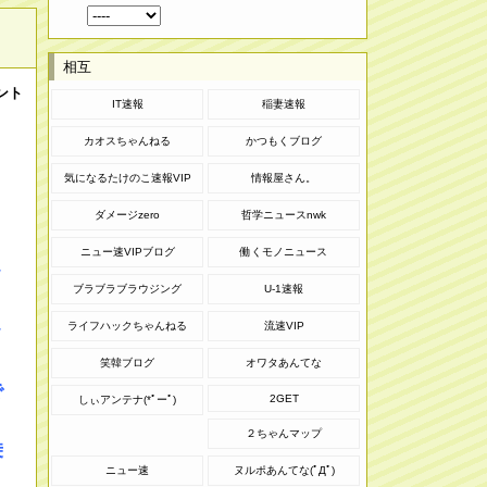
相互
ント
IT速報
稲妻速報
カオスちゃんねる
かつもくブログ
気になるたけのこ速報VIP
情報屋さん。
ダメージzero
哲学ニュースnwk
ニュー速VIPブログ
働くモノニュース
ｗ
ブラブラブラウジング
U-1速報
ライフハックちゃんねる
流速VIP
ｗ
笑韓ブログ
オワタあんてな
で
2GET
しぃアンテナ(*ﾟーﾟ)
２ちゃんマップ
乗
ニュー速
ヌルポあんてな(ﾟДﾟ)