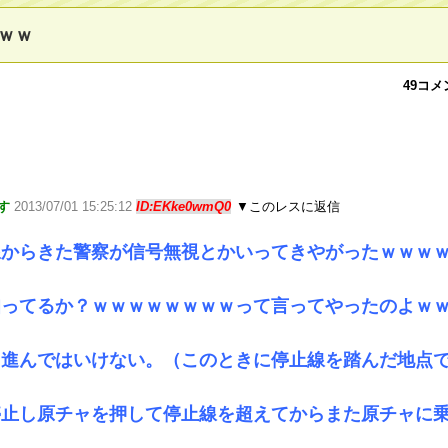
ｗｗ
49コメ
す
2013/07/01 15:25:12
ID:EKke0wmQ0
▼このレスに返信
線からきた警察が信号無視とかいってきやがったｗｗｗ
知ってるか？ｗｗｗｗｗｗｗｗって言ってやったのよｗ
て進んではいけない。（このときに停止線を踏んだ地点
停止し原チャを押して停止線を超えてからまた原チャに