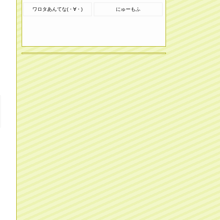
ワロタあんてな(・∀・)
にゅーもふ