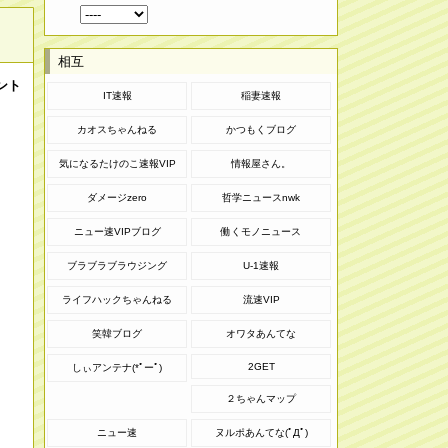
相互
メント
IT速報
稲妻速報
カオスちゃんねる
かつもくブログ
気になるたけのこ速報VIP
情報屋さん。
ダメージzero
哲学ニュースnwk
ニュー速VIPブログ
働くモノニュース
ブラブラブラウジング
U-1速報
ライフハックちゃんねる
流速VIP
笑韓ブログ
オワタあんてな
2GET
しぃアンテナ(*ﾟーﾟ)
２ちゃんマップ
ニュー速
ヌルポあんてな(ﾟДﾟ)