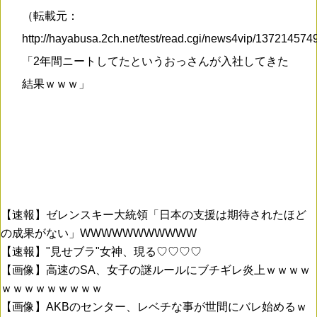
（転載元：
http://hayabusa.2ch.net/test/read.cgi/news4vip/13721457
「2年間ニートしてたというおっさんが入社してきた
結果ｗｗｗ」
【速報】ゼレンスキー大統領「日本の支援は期待されたほど
の成果がない」WWWWWWWWWWW
【速報】"見せブラ"女神、現る♡♡♡♡
【画像】高速のSA、女子の謎ルールにブチギレ炎上ｗｗｗｗ
ｗｗｗｗｗｗｗｗｗ
【画像】AKBのセンター、レベチな事が世間にバレ始めるｗ