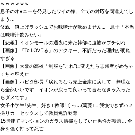
ｗｗｗｗｗｗ
息子のオ●ニーを発見したワイの嫁、全ての対応を間違えてし
まう…
父親「値上げラッシュでお味噌汁が飲めません...」息子「本当
は味噌汁飲みたい」
【悲報】イオンモールの通夜に来た幹部に遺族がブチ切れ
【画像】『To LOVEる』のアクキー、不評だった理由が明確
すぎる
【画像】大阪の高校「制服を”これ”に変えたら志願者がめちゃ
くちゃ増えた」
【画像】ハビタ部長「戻れるなら売上金庫に戻して 無理な
ら全然いいです イオンが戻って良いって言わなきゃ入った
らダメです」
女子小学生｢先生、好き｣ 教師｢くっ…(葛藤｣→我慢できずハメ
撮りカーセックスして教員免許剥奪
15階建てマンションのガラス清掃をしていた男性が転落… 全
身を強く打って死亡