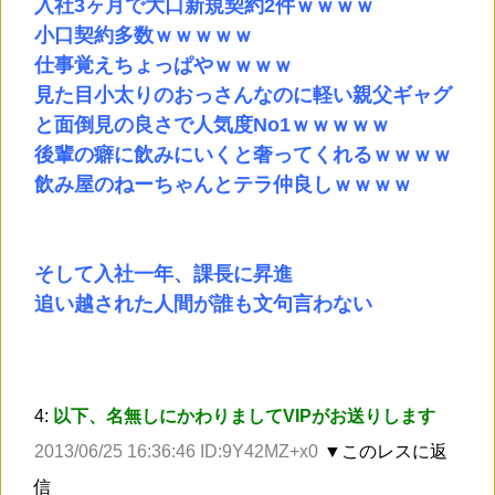
入社3ヶ月で大口新規契約2件ｗｗｗｗ
小口契約多数ｗｗｗｗｗ
仕事覚えちょっぱやｗｗｗｗ
見た目小太りのおっさんなのに軽い親父ギャグ
と面倒見の良さで人気度No1ｗｗｗｗｗ
後輩の癖に飲みにいくと奢ってくれるｗｗｗｗ
飲み屋のねーちゃんとテラ仲良しｗｗｗｗ
そして入社一年、課長に昇進
追い越された人間が誰も文句言わない
4:
以下、名無しにかわりましてVIPがお送りします
2013/06/25 16:36:46 ID:9Y42MZ+x0
▼このレスに返
信