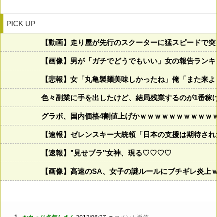
PICK UP
【動画】走り屋が先行のスクーターに猛スピードで突
【画像】男が「ガチでどうでもいい」女の報告ランキング、圧
【悲報】女「丸亀製麺美味しかったね」俺「また来よ
色々副業に手を出したけど、結局残業するのが1番稼
グラボ、国内価格4割値上げかｗｗｗｗｗｗｗｗｗｗ
【速報】ゼレンスキー大統領「日本の支援は期待され
【速報】"見せブラ"女神、現る♡♡♡♡
【画像】高速のSA、女子の謎ルールにブチギレ炎上