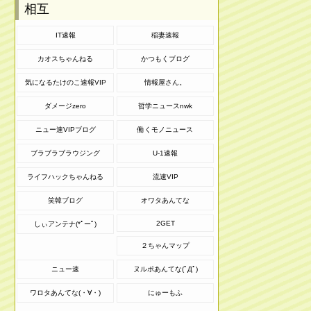
相互
IT速報
稲妻速報
カオスちゃんねる
かつもくブログ
気になるたけのこ速報VIP
情報屋さん。
ダメージzero
哲学ニュースnwk
ニュー速VIPブログ
働くモノニュース
ブラブラブラウジング
U-1速報
ライフハックちゃんねる
流速VIP
笑韓ブログ
オワタあんてな
2GET
しぃアンテナ(*ﾟーﾟ)
２ちゃんマップ
ニュー速
ヌルポあんてな(ﾟДﾟ)
ワロタあんてな(・∀・)
にゅーもふ