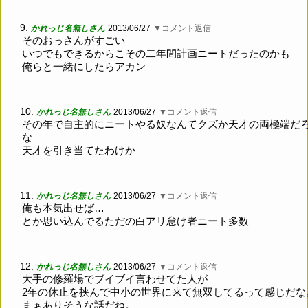
9.
かれっじ名無しさん
2013/06/27
▼コメント返信
そのおっさんがすごい
いつでもできるからこその二年間計画ニートだったのかも
俺らと一緒にしたらアカン
10.
かれっじ名無しさん
2013/06/27
▼コメント返信
その年で自主的にニートやる奴なんてクズか天才の両極端だ
な
天才を引き当てたわけか
11.
かれっじ名無しさん
2013/06/27
▼コメント返信
俺も本気出せば…
とか思い込んでるただの白アリ怠け者ニート多数
12.
かれっじ名無しさん
2013/06/27
▼コメント返信
大手の修羅場でブイブイ言わせてた人が
2年の休止を挟んで中小の世界に来て無双してるって感じだな
まぁありそうな話だね。