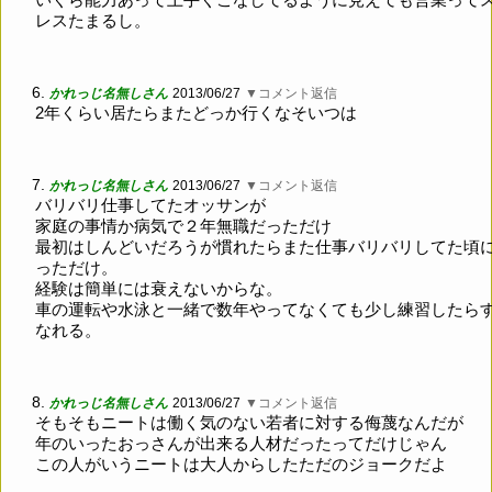
レスたまるし。
6.
かれっじ名無しさん
2013/06/27
▼コメント返信
2年くらい居たらまたどっか行くなそいつは
7.
かれっじ名無しさん
2013/06/27
▼コメント返信
バリバリ仕事してたオッサンが
家庭の事情か病気で２年無職だっただけ
最初はしんどいだろうが慣れたらまた仕事バリバリしてた頃
っただけ。
経験は簡単には衰えないからな。
車の運転や水泳と一緒で数年やってなくても少し練習したら
なれる。
8.
かれっじ名無しさん
2013/06/27
▼コメント返信
そもそもニートは働く気のない若者に対する侮蔑なんだが
年のいったおっさんが出来る人材だったってだけじゃん
この人がいうニートは大人からしたただのジョークだよ