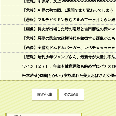
【悲報】すき家、炎上 wwwwwwwwwww wwwwwww
【悲報】AI界の勢力図、1週間でまた変わってしまう
【悲報】マルチビタミン飲むの止めて一ヶ月くらい経
【画像】長友が出場した時の南野と吉田麻也の顔w w w w w w
【悲報】悪夢の民主党政権時代を象徴する画像がこち
【画像】全盛期ドムドムバーガー、レベチｗｗｗｗｗ
【悲報】週刊少年ジャンプさん、最新号が大量に不法
ワイジ（２７）、年金も健康保険も納めずにパチスロ
松本若菜(42歳)とかいう突然現れた美人おばさん女優
前の記事
次の記事