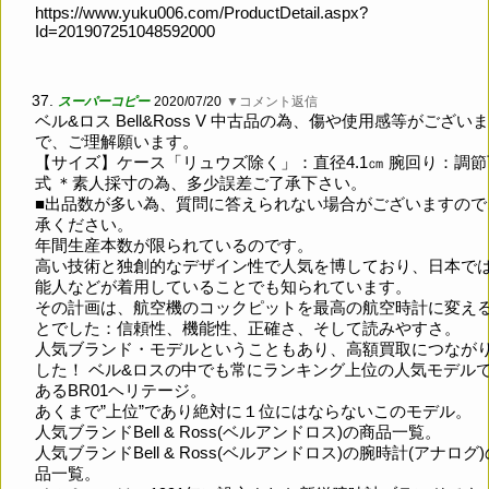
https://www.yuku006.com/ProductDetail.aspx?
Id=201907251048592000
37.
スーパーコピー
2020/07/20
▼コメント返信
ベル&ロス Bell&Ross V 中古品の為、傷や使用感等がござい
で、ご理解願います。
【サイズ】ケース「リュウズ除く」：直径4.1㎝ 腕回り：調
式 ＊素人採寸の為、多少誤差ご了承下さい。
■出品数が多い為、質問に答えられない場合がございますので
承ください。
年間生産本数が限られているのです。
高い技術と独創的なデザイン性で人気を博しており、日本で
能人などが着用していることでも知られています。
その計画は、航空機のコックピットを最高の航空時計に変え
とでした：信頼性、機能性、正確さ、そして読みやすさ。
人気ブランド・モデルということもあり、高額買取につなが
した！ ベル&ロスの中でも常にランキング上位の人気モデル
あるBR01ヘリテージ。
あくまで”上位”であり絶対に１位にはならないこのモデル。
人気ブランドBell & Ross(ベルアンドロス)の商品一覧。
人気ブランドBell & Ross(ベルアンドロス)の腕時計(アナログ
品一覧。