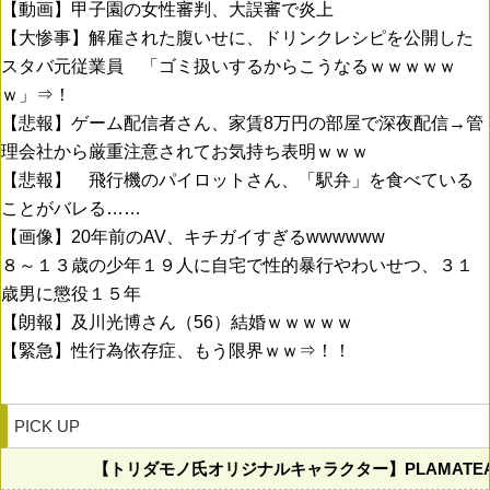
【動画】甲子園の女性審判、大誤審で炎上
【大惨事】解雇された腹いせに、ドリンクレシピを公開した
スタバ元従業員 「ゴミ扱いするからこうなるｗｗｗｗｗ
ｗ」⇒！
【悲報】ゲーム配信者さん、家賃8万円の部屋で深夜配信→管
理会社から厳重注意されてお気持ち表明ｗｗｗ
【悲報】 飛行機のパイロットさん、「駅弁」を食べている
ことがバレる……
【画像】20年前のAV、キチガイすぎるwwwwww
８～１３歳の少年１９人に自宅で性的暴行やわいせつ、３１
歳男に懲役１５年
【朗報】及川光博さん（56）結婚ｗｗｗｗｗ
【緊急】性行為依存症、もう限界ｗｗ⇒！！
PICK UP
【トリダモノ氏オリジナルキャラクター】PLAMATE