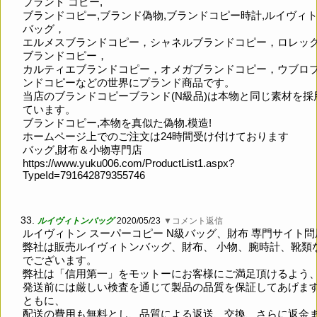
ブランド コピー,
ブランドコピー,ブランド偽物,ブランドコピー時計,ルイヴィ
バッグ，
エルメスブランドコピー，シャネルブランドコピー，ロレッ
ブランドコピー，
カルティエブランドコピー，オメガブランドコピー，ウブロ
ンドコピーなどの世界にプランド商品です。
当店のブランドコピーブランド(N級品)は本物と同じ素材を採
ています。
ブランドコピー,本物を真似た偽物.模造!
ホームページ上でのご注文は24時間受け付けております
バッグ,財布＆小物専門店
https://www.yuku006.com/ProductList1.aspx?
TypeId=791642879355746
33.
ルイヴィトンバッグ
2020/05/23
▼コメント返信
ルイヴィトン スーパーコピー N級バッグ、財布 専門サイト問
弊社は販売ルイヴィトンバッグ、財布、 小物、腕時計、靴類
でございます。
弊社は「信用第一」をモットーにお客様にご満足頂けるよう
発送前には厳しい検査を通じて製品の品質を保証してあげま
ともに、
配送の費用も無料とし、品質による返送、交換、さらに返金