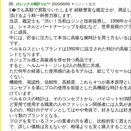
36.
ロレックス時計コピー
2020/06/09
▼コメント返信
Ľ�でも高額で買取りいたします 経験豊富な鑑定士が、満足
頂けるよう精一杯努力致します。
当店、鑑定士も「渋い！当初はジンと技術提携し、1998年か
は、シャネルとパートナーシップを組むなど、世界規模のブ
ドに成長。
中には、貯金に注力して本当に高級な腕時計を買う方もいる
です。
ベル＆ロスというブランドは1992年に設立された時計の高級
ンドとなります。
カジュアル感と高級感を併せ持つ商品です。
すると、ヘルムート・ジンも2人の熱意に共感。
ただ何年か経過した使用感のあるモデルは、総じてリセール
くない。
機能性、視認性、信頼性、高精度、これら４つが基本原理と
コンセプトを基にプロの使用を前提とした高機能な時計を生
けています。
ベル＆ロスの時計は、そのコンセプトから、パイロットや消
ど実用で使用する職業の人やファッション関係者には人気が
ものの、時計のデザインとしてはやや奇抜で、好きな人は好
いう類のブランドとなる。
ブログを見ているファンの業者の方を通じ、比較的安く買え
で、詳しい価格は言えないが、相場よりも安く購入すること