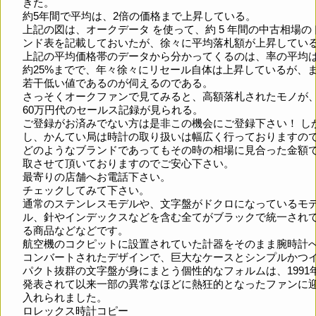
きた。
約5年間で平均は、2倍の価格まで上昇している。
上記の図は、オークデータ を使って、約 5 年間の中古相場の
ンド表を記載しておいたが、徐々に平均落札額が上昇してい
上記の平均価格帯のデータから分かってくるのは、率の平均
約25%までで、年々徐々にリセール自体は上昇しているが、
若干低い値であるのが伺えるのである。
さっそくオークファンで見てみると、高額落札されたモノが
60万円代のセールス記録が見られる。
ご登録がお済みでない方は是非この機会にご登録下さい！ し
し、かんてい局は時計の取り扱いは幅広く行っておりますの
どのようなブランドであってもその時の相場に見合った金額
取させて頂いておりますのでご安心下さい。
最寄りの店舗へお電話下さい。
チェックしてみて下さい。
通常のステンレスモデルや、文字盤がドクロになっているモ
ル、針やインデックスなどを含む全てがブラックで統一され
る商品などなどです。
航空機のコクピットに設置されていた計器をそのまま腕時計
コンバートされたデザインで、巨大なケースとシンプルかつ
パクト抜群の文字盤が身にまとう個性的なフォルムは、1991
発表されて以来一部の異常なほどに熱狂的となったファンに
入れられました。
ロレックス時計コピー