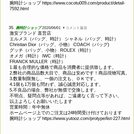
腕時計ショップ
https://www.cocotu009.com/product/detail-
7592.html
35.
腕時計ショップ
2020/06/01
▼コメント返信
激安ブランド 直営店
エルメス（バッグ、時計） シャネル（バッグ、時計）
Christian Dior（バッグ、小物） COACH（バッグ)
グッチ（バッグ、小物） ROLEX（時計）
オメガ（時計） IWC（時計）
FRANCK MULLER（時計）
1.最も合理的な価格で商品を消費者に提供致します。
2.弊社の商品品数大目で、商品は安めです！商品現物写真。
3.数量制限無し、一個の注文も、ＯＫです。
4.1個も1万個も問わず、誠心誠意対応します。
5.不良品の場合、弊社が無償で交換します。
不明点、疑問点等があれば、ご遠慮なく言って下さい。
以上よろしくお願いいたします
営業時間：年中無休
ホームページ上でのご注文は24時間受け付けております
腕時計ショップ
https://www.yutooz.com/protype/list-227.html