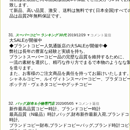
致します。
て新品、高い品質、激安 、送料は無料です( 日本全国)すべて
品は品質2年無料保証です。
31.
スーパーコピー ランキング 30代
2019/12/29
▼コメント返信
大SALEが開催中
◆ブラントコピー人気通販店の大SALEが開催中◆
弊社は長年の豊富な経験と実績を持ち、
ブラントスーパーコピー品の完壁な品質を維持するために、
一流の素材を選択し、精巧な作り方でまるで本物のようなな
を造ります。
また、お客様のご注文商品を責任を持ってお届けいたします
シャネルコピー、ルイヴィトンスーパーコピー、プラダコピ
ボッテガ・ヴェネタコピーやグッチコピー
32.
バッグ,財布＆小物専門店
2020/05/05
▼コメント返信
新作最高品質コピー時計、ブランドコピー時計
最高品質（N級品）時計,バッグ,財布新作最新入荷,ブランドコ
時計,
ブランドコピー財布,ブランドコピーバッグ,ブランド時計コピ