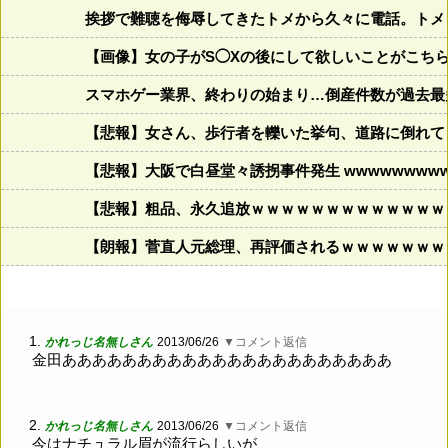
挨拶で難聴を侮辱してきたトメから久々に電話。トメ
【画像】女の子がS◯Xの後にして欲しいことがこち
スマホゲー業界、終わりの始まり…倒産件数が過去最
【悲報】女さん、歩行者を轢いた挙句、道路に倒れてどえら
【悲報】大阪で白昼堂々誘拐事件発生 wwwwwwwwww
【悲報】粗品、永久追放ｗｗｗｗｗｗｗｗｗｗｗｗｗ
【朗報】菅直人元総理、再評価されるｗｗｗｗｗｗｗ
1.
かれっじ名無しさん
2013/06/26
▼コメント返信
金田ああああああああああああああああああああああ
2.
かれっじ名無しさん
2013/06/26
▼コメント返信
今はナチュラル眉が流行らしいが