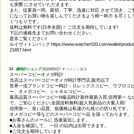
も実際 にさせていただきます。
また、従業員一同、親切、丁寧、迅速に対応 させて頂き、ご
になってお買い物を楽しんでくださるよう精一杯力 を尽くし
くつもりです。
送料は無料です(日本全国)！ ご注文を期待しています!
下記の連絡先までお問い合わせください。
是非ご覧ください!
ルイヴィトンバッグ
https://www.watcher020.com/wallet/produc
21857.html
34.
腕時計ショップ
2020/05/27
▼コメント返信
スーパーコピーオメガ時計
当店はスーパーコピーオメガ時計専門店,販売以下
世界一流ブランドコピー時計：ロレックスコピー、ウブロコ
ー、オメガコピー、シャネルコピー…
最高品質スーパーコピーN級品時計新作最新入荷,信用第一 な
で、ご安心ください,全国送料無料!超人気新品の大量入荷!
信用第一、良い品質、低価格は私達のち残りの切り札です。
オメガコピー等などのスーパーコピー品 を扱っております。
■お客さんのメールに 迅速返信します。
■入金を確認して、 一日 の以内は出荷できます。
■ご注文を期待しています