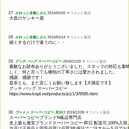
27.
かれっじ名無しさん
2014/03/20
▼コメント返信
大昔のヤンキー眉
28.
かれっじ名無しさん
2016/01/14
▼コメント返信
細くするだけで違うのに・・
29.
グッチ バッグ スーパーコピー
2018/11/19
▼コメント返信
素敵なお財布ありがとうございました。スタッフの対応も素
しく、何と言っても梱包の丁寧さには驚かされました。
感謝、感謝です！
是非とも、また宜しくお願い致します【大満足です】
グッチ バッグ スーパーコピー
https://www.kopii.net/products/p1/1/3/9585.html
30.
ヴィトン スーパーコピー 見分け
2019/12/28
▼コメント返信
スーパーコピーブランドN級品専門店
史上最も激安ブランドスーパーコピー-即日 配送可,100%入荷
当店は正規品と同等品質は品質3年保証でご注文から5 日でお