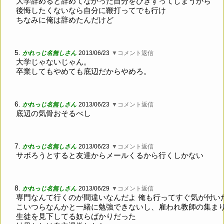
大学辞めると辞めてなかった自分をひきずってしまうから
後悔したくないなら自分に鞭打ってでも行け
ちなみに俺は辞めたんだけど
5.
かれっじ名無しさん
2013/06/23
▼コメント返信
大学じゃないじゃん。
卒業してもやめても底辺だからやめろ。
6.
かれっじ名無しさん
2013/06/23
▼コメント返信
底辺の気骨おそるべし
7.
かれっじ名無しさん
2013/06/23
▼コメント返信
サボろうとすると友達からメールくるから行くしかない
8.
かれっじ名無しさん
2013/06/29
▼コメント返信
専門なんて行くのが間違いなんだよ 俺も行ってすぐ気が付い
こいつらなんかと一緒に勉強できないし、雇われ教師の集ま
生徒を見下してる奴らばかりだった