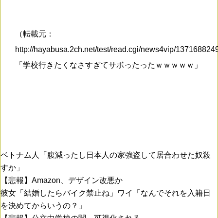
（転載元：
http://hayabusa.2ch.net/test/read.cgi/news4vip/13716882
「学校行きたくなさすぎてサボったったｗｗｗｗｗ」
ベトナム人「腹減ったし日本人の家強盗して居合わせた奴殺
すか」
【悲報】Amazon、デザイン改悪か
彼女「結婚したらバイク禁止ね」ワイ「なんでそれを入籍日
を決めてからいうの？」