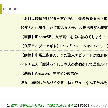
PICK UP
「お皿は綺麗だけど食べ方が汚い」焼き魚を食べた知
90年ぶりに誕生した待望の女の子。お祭り騒ぎの義
【画像】iPhoneSE、女子高生を追い詰めてしまう・
【仮面ライダーアギト】CSG「フレイムセイバー」
【朗報】中居正広さん、また聖人エピソードが追加さ
ベトナム人「腹減ったし日本人の家強盗して居合わせ
【悲報】Amazon、デザイン改悪か
彼女「結婚したらバイク禁止ね」ワイ「なんでそれを
1.
以下、名無しにかわりましてVIPがお送りします
2013/06/23
▼コメント返