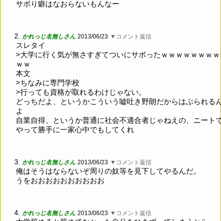
サボり癖はなおらないもんなー
2.
かれっじ名無しさん
2013/06/23
▼コメント返信
スレタイ
>大学に行く気が無さすぎてついにサボったｗｗｗｗｗｗｗｗ
ｗｗ
本文
>ちなみに専門学校
>行っても資格が取れるわけじゃない。
どっちだよ、というかこういう嘘吐き野朗だからはぶられる
よ
自業自得、というか普通に社会不適合者じゃねえの、ニート
やって勝手に一家心中でもしてくれ
3.
かれっじ名無しさん
2013/06/23
▼コメント返信
俺はそうはならないぞ周りの奴等を見下してやるんだ。
うをおおおおおおおおおお
4.
かれっじ名無しさん
2013/06/23
▼コメント返信