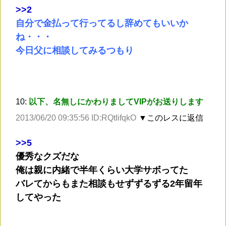
>
>2
自分で金払って行ってるし辞めてもいいか
ね・・・
今日父に相談してみるつもり
10:
以下、名無しにかわりましてVIPがお送りします
2013/06/20 09:35:56 ID:RQtIifqkO
▼このレスに返信
>
>5
優秀なクズだな
俺は親に内緒で半年くらい大学サボってた
バレてからもまた相談もせずずるずる2年留年
してやった