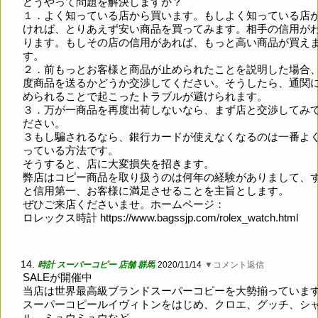
どうやって問題を解決しますか？
１．よく知っている店から買います。もしよく知っている店
ければ、とりあえず安い商品を買ってみます。相手の信用が
ります。もしその店の信用があれば、もっと高い商品が買え
す。
２．前もっとお客様と商品が止められたことを説明した場合
度商品を送るかどうか交渉してください。そうしたら、通関
められることで起こったトラブルが避けられます。
３．万が一商品を再度出荷しないなら、まず店と交渉してみ
ださい。
３もし騙されるなら、銀行カードが使えなくなるのは一番よ
っている方法です。
そうすると、店に大変損失を招きます。
弊店はコピー商品を取り扱うのは何年の経験がありまして、
と信用第一、お客様に満足させることを主旨とします。
ぜひご来店くださいませ。ホームページ：
ロレックス時計
https://www.bagssjp.com/rolex_watch.html
14.
時計 スーパーコピー 店舗 群馬
2020/11/14
▼コメント返信
SALEが開催中
当店は世界最高級ブランドスーパーコピーを大勢揃っていま
スーパーコピールイヴィトンをはじめ、クロエ、グッチ、シ
ル、ミュウミュウなど、