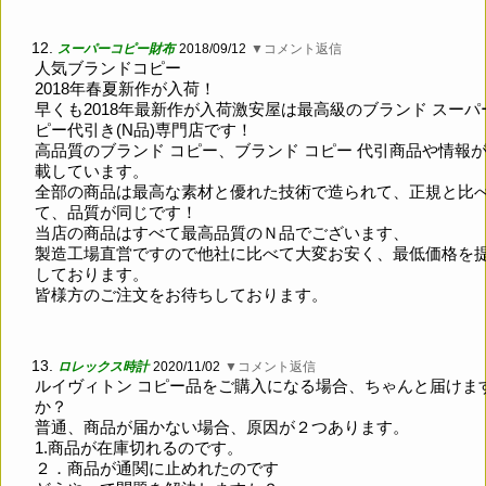
12.
スーパーコピー財布
2018/09/12
▼コメント返信
人気ブランドコピー
2018年春夏新作が入荷！
早くも2018年最新作が入荷激安屋は最高級のブランド スーパ
ピー代引き(N品)専門店です！
高品質のブランド コピー、ブランド コピー 代引商品や情報
載しています。
全部の商品は最高な素材と優れた技術で造られて、正規と比
て、品質が同じです！
当店の商品はすべて最高品質のＮ品でございます、
製造工場直営ですので他社に比べて大変お安く、最低価格を
しております。
皆様方のご注文をお待ちしております。
13.
ロレックス時計
2020/11/02
▼コメント返信
ルイヴィトン コピー品をご購入になる場合、ちゃんと届けま
か？
普通、商品が届かない場合、原因が２つあります。
1.商品が在庫切れるのです。
２．商品が通関に止めれたのです