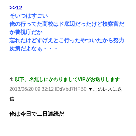
>
>12
そいつはすごい
俺の行ってた高校はド底辺だったけど検察官だ
か警視庁だか
忘れたけどすげえとこ行ったやついたから努力
次第だよなぁ・・・
4:
以下、名無しにかわりましてVIPがお送りします
2013/06/20 09:32:12 ID:iVbd7HFB0
▼このレスに返
信
俺は今日で二日連続だ