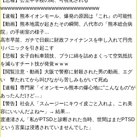
【悲報】公立中学校の闇、可視化される
wwwwwwwwwwwwwwwwwwwwwwwwwww
【速報】熊本イオンモール、爆発の原因は『これ』の可能性
【動画】熊本地震が起きたその瞬間、八代市の「熊本総合病
院」の手術室の様子…
高市早苗、ガチで日銀に財政ファイナンスを申し入れて円売
りパニックを引き起こす
【悲報】女子自転車競技、ブラに綿を詰めまくって空気抵抗
を減らすチート技が発覚ｗｗｗ
【閲覧注意・動画】大阪で警察に射殺された男の動画、エグ
い 撃たれてから叫びながら苦しみもがいて死ぬ
【速報】専門家「イオンモール熊本の爆心地に”こんなもの”が
あったんだけど…」
【警告】社会人「スムージーにキウイ皮ごと入れよ。これ美
容にいいんだよね〜」→ 結果…
渡邊渚さん「私がPTSDと診断された当時、世間はまだPTSD
という言葉は浸透されていませんでした」