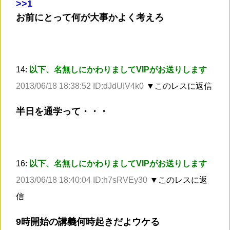
>
>1
お前にとって何が大事かよく考えろ
14:
以下、名無しにかわりましてVIPがお送りします
2013/06/18 18:38:52 ID:dJdUIV4k0
▼このレスに返信
半日を通学って・・・
16:
以下、名無しにかわりましてVIPがお送りします
2013/06/18 18:40:04 ID:h7sRVEy30
▼このレスに返
信
9時開始の講義何時起きだよウケる