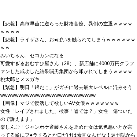
【悲報】高市早苗に逆らった財務官僚、異例の左遷ｗｗｗｗ
ｗｗｗｗ
【悲報】ライザさん、お●ぱいを触られてしまうｗｗｗｗｗｗ
ｗｗ
みいちゃん、セコカンになる
可愛すぎるおむすび屋さん（28）、新店舗に4000万円クラフ
ァンした成功した結果弱男集団から叩かれてしまうｗｗｗｗ
桃太郎とメスガキ
【緊急】明日「銀だこ」がガチに過去最大レベルに混みそう
wwwwwwwwwwwwwwwwwwwwwwwwww
【画像】マジで復活して欲しいAV女優ｗｗｗｗｗｗｗ
女性「レイプされました」検事「嘘では？」女性「傷ついた
ので訴えます」
楽しんご「ジャンポケ斉藤さんを貶めた女は気色悪いとか言
ってる癖にフ●ラするとか口だけは素直なんだな！週刊誌から