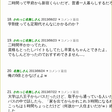
二時間って甲府から新宿くらいだぞ。普通一人暮らしするだ
18.
かれっじ名無しさん
2013/06/22
▼コメント返信
学割使っても定期代そんなにかかるのか？
19.
かれっじ名無しさん
2013/06/23
▼コメント返信
二時間半かかってたわ。
資格もとったしバイトもしてたし卒業もちゃんとできたよ。
でもしんどかったのでおすすめできません…。
20.
名無しさん
2013/06/24
▼コメント返信
俺の5倍とかなげぇよｗ
21.
かれっじ名無しさん
2013/07/22
▼コメント返信
大学は八王子からバスだったけど、取手から通っている人い
バスの中で話したら、「家を出てからかれこれ３時間になる
こっちは１時間ちょっとだけど（何故か一人住まいだがｗ）
した