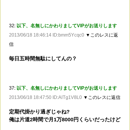
32:
以下、名無しにかわりましてVIPがお送りします
2013/06/18 18:46:14 ID:bmm5Ycqc0
▼このレスに返
信
毎日五時間無駄にしてんの？
37:
以下、名無しにかわりましてVIPがお送りします
2013/06/18 18:47:50 ID:AlTg1V8L0
▼このレスに返信
定期代掛かり過ぎじゃね?
俺は片道2時間で月1万8000円くらいだったけど