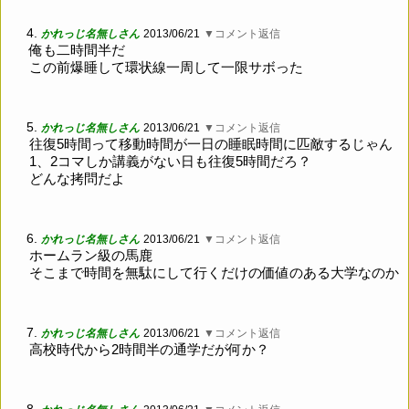
4.
かれっじ名無しさん
2013/06/21
▼コメント返信
俺も二時間半だ
この前爆睡して環状線一周して一限サボった
5.
かれっじ名無しさん
2013/06/21
▼コメント返信
往復5時間って移動時間が一日の睡眠時間に匹敵するじゃん
1、2コマしか講義がない日も往復5時間だろ？
どんな拷問だよ
6.
かれっじ名無しさん
2013/06/21
▼コメント返信
ホームラン級の馬鹿
そこまで時間を無駄にして行くだけの価値のある大学なのか
7.
かれっじ名無しさん
2013/06/21
▼コメント返信
高校時代から2時間半の通学だが何か？