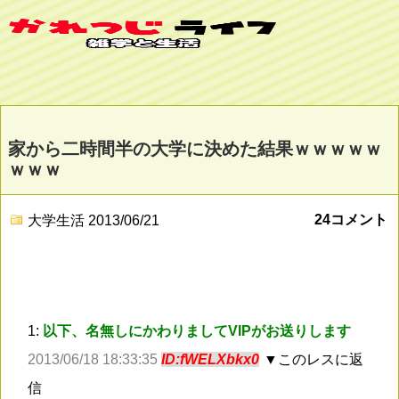
家から二時間半の大学に決めた結果ｗｗｗｗｗ
ｗｗｗ
24コメント
大学生活
2013/06/21
1:
以下、名無しにかわりましてVIPがお送りします
2013/06/18 18:33:35
ID:fWELXbkx0
▼このレスに返
信