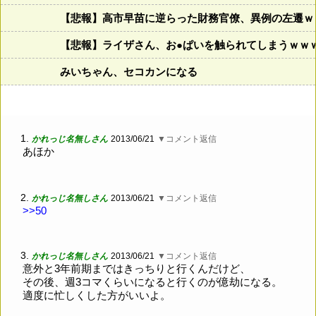
【悲報】高市早苗に逆らった財務官僚、異例の左遷ｗ
【悲報】ライザさん、お●ぱいを触られてしまうｗｗ
みいちゃん、セコカンになる
1.
かれっじ名無しさん
2013/06/21
▼コメント返信
あほか
2.
かれっじ名無しさん
2013/06/21
▼コメント返信
>>50
3.
かれっじ名無しさん
2013/06/21
▼コメント返信
意外と3年前期まではきっちりと行くんだけど、
その後、週3コマくらいになると行くのが億劫になる。
適度に忙しくした方がいいよ。