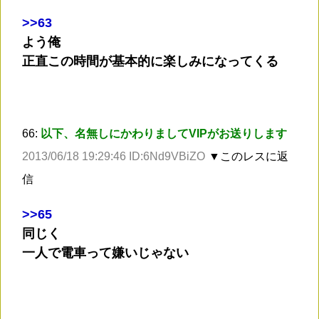
>
>63
よう俺
正直この時間が基本的に楽しみになってくる
66:
以下、名無しにかわりましてVIPがお送りします
2013/06/18 19:29:46 ID:6Nd9VBiZO
▼このレスに返
信
>
>65
同じく
一人で電車って嫌いじゃない