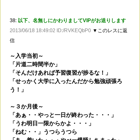
38:
以下、名無しにかわりましてVIPがお送りします
2013/06/18 18:49:02 ID:/RVKEQbP0
▼このレスに返
信
～入学当初～
「片道二時間半か」
「そんだけあれば予習復習が捗るな！」
「せっかく大学に入ったんだから勉強頑張ろ
う！」
～３か月後～
「あぁ・・やっと一日が終わった・・・」
「うわ明日一限からかよ・・・」
「ねむ・・」うつらうつら