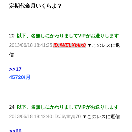
定期代金月いくらよ？
20:
以下、名無しにかわりましてVIPがお送りします
2013/06/18 18:41:25
ID:fWELXbkx0
▼このレスに返
信
>
>17
45720/月
24:
以下、名無しにかわりましてVIPがお送りします
2013/06/18 18:42:40 ID:J6yIhyq70
▼このレスに返信
>
>20