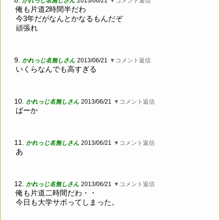
8.
かれっじ名無しさん
2013/06/21
▼コメント返信
俺も片道2時間半だわ
今3年だがなんとかなるもんだぞ
頑張れ
9.
かれっじ名無しさん
2013/06/21
▼コメント返信
いくらなんでも高すぎる
10.
かれっじ名無しさん
2013/06/21
▼コメント返信
ばーか
11.
かれっじ名無しさん
2013/06/21
▼コメント返信
あ
12.
かれっじ名無しさん
2013/06/21
▼コメント返信
俺も片道二時間だわ・・
今日も大学サボってしまった。