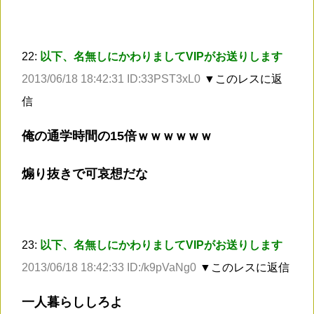
22:
以下、名無しにかわりましてVIPがお送りします
2013/06/18 18:42:31 ID:33PST3xL0
▼このレスに返
信
俺の通学時間の15倍ｗｗｗｗｗｗ
煽り抜きで可哀想だな
23:
以下、名無しにかわりましてVIPがお送りします
2013/06/18 18:42:33 ID:/k9pVaNg0
▼このレスに返信
一人暮らししろよ