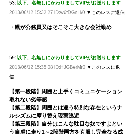
53:
以下、名無しにかわりましてVIPがお送りします
2013/06/12 15:32:27 ID:w6tDGnH/0
▼このレスに返信
・親が公務員又はそこそこ大きな会社勤め
59:
以下、名無しにかわりましてVIPがお送りします
2013/06/12 15:35:08 ID:HJGBerMr0
▼このレスに返
信
【第一段階】周囲と上手くコミュニケーション
取れない劣等感
【第二段階】周囲とは違う特別な存在というナ
ルシズムに摩り替え現実逃避
【第三段階】自分はこんな駄目な奴ですよとい
う自虐に走り1～2段階両方を克服し完全なる成