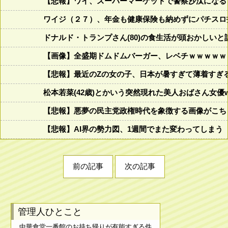
【悲報】ワイ、スーパーマーケットで警察沙汰になる
ワイジ（２７）、年金も健康保険も納めずにパチスロ
ドナルド・トランプさん(80)の食生活が頭おかしいと話題にw w
【画像】全盛期ドムドムバーガー、レベチｗｗｗｗｗ
【悲報】最近のZの女の子、日本が暑すぎて薄着すぎ
松本若菜(42歳)とかいう突然現れた美人おばさん女優
【悲報】悪夢の民主党政権時代を象徴する画像がこち
【悲報】AI界の勢力図、1週間でまた変わってしまう
前の記事
次の記事
管理人ひとこと
中華食堂一番館のお持ち帰りが有能すぎる件