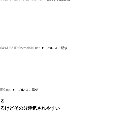
:04:41.62 ID:5vvrbsbX0.net
▼このレスに返信
3R0.net
▼このレスに返信
てる
れるけどその分浮気されやすい