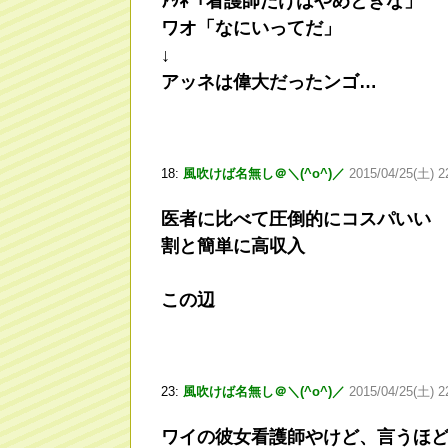
ｱｯﾈ「看護師だけはやめときな」
ワオ「なにいってだ」
↓
アッネは偉大だったンゴ…
18:
風吹けば名無し＠＼(^o^)／
2015/04/25(土) 2
医者に比べて圧倒的にコスパいい
割と簡単に高収入
この辺
23:
風吹けば名無し＠＼(^o^)／
2015/04/25(土) 2
ワイの彼女看護師やけど、言うほ