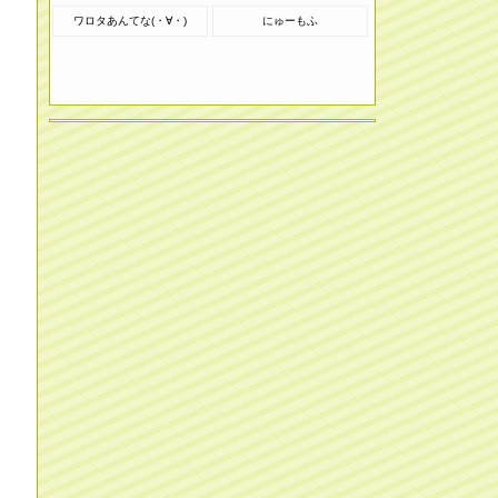
ワロタあんてな(・∀・)
にゅーもふ