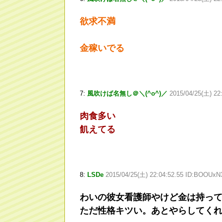
欲求不満
金稼いでる
7:
風吹けば名無し＠＼(^o^)／
2015/04/25(土) 22
肉食多い
飢えてる
8:
LSDe
2015/04/25(土) 22:04:52.55 ID:BOOUxN
わいの彼女看護師やけど金は持っ
ただ性格キツい。あとやらしてく