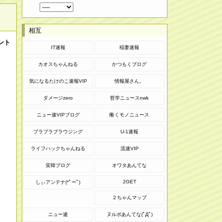
相互
ント
IT速報
稲妻速報
カオスちゃんねる
かつもくブログ
気になるたけのこ速報VIP
情報屋さん。
ダメージzero
哲学ニュースnwk
ニュー速VIPブログ
働くモノニュース
ブラブラブラウジング
U-1速報
ライフハックちゃんねる
流速VIP
笑韓ブログ
オワタあんてな
2GET
しぃアンテナ(*ﾟーﾟ)
２ちゃんマップ
ニュー速
ヌルポあんてな(ﾟДﾟ)