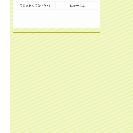
ワロタあんてな(・∀・)
にゅーもふ