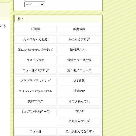
相互
ント
IT速報
稲妻速報
カオスちゃんねる
かつもくブログ
気になるたけのこ速報VIP
情報屋さん。
ダメージzero
哲学ニュースnwk
ニュー速VIPブログ
働くモノニュース
ブラブラブラウジング
U-1速報
ライフハックちゃんねる
流速VIP
笑韓ブログ
オワタあんてな
2GET
しぃアンテナ(*ﾟーﾟ)
２ちゃんマップ
ニュー速
ヌルポあんてな(ﾟДﾟ)