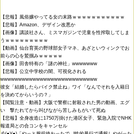
【悲報】風俗嬢やってる女の末路ｗｗｗｗｗｗｗｗｗｗｗ
【悲報】Amazon、デザイン改悪か
【画像】講談社さん、ミスマガジンで児童を性搾取してしま
うｗｗｗｗｗｗｗｗｗ
【動画】仙台育英の野球部女子マネ、あざといウィンクでお
前らの心を鷲掴みｗｗｗｗｗ
【画像】田舎特有の「謎の神社」wwwwwww
【悲報】公立中学校の闇、可視化される
wwwwwwwwwwwwwwwwwwwwwwwwwww
彼女「結婚したらバイク禁止ね」ワイ「なんでそれを入籍日
を決めてからいうの？」
【閲覧注意・動画】大阪で警察に射殺された男の動画、エグ
い 撃たれてから叫びながら苦しみもがいて死ぬ
【悲報】全身改造に1750万掛けた港区女子、緊急入院でNHK
報道局との合コンをキャンセル
彡(●)(●)「やっと服役終わったで...!性的暴行で通報しやがった