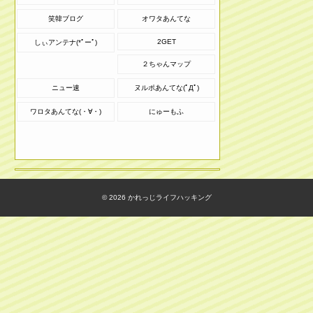
笑韓ブログ
オワタあんてな
2GET
しぃアンテナ(*ﾟーﾟ)
２ちゃんマップ
ニュー速
ヌルポあんてな(ﾟДﾟ)
ワロタあんてな(・∀・)
にゅーもふ
© 2026
かれっじライフハッキング