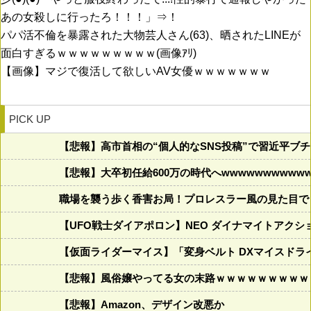
あの女殺しに行ったろ！！！」⇒！
パパ活不倫を暴露された大物芸人さん(63)、晒されたLINEが
面白すぎるｗｗｗｗｗｗｗｗｗ(画像ｱﾘ)
【画像】マジで復活して欲しいAV女優ｗｗｗｗｗｗｗ
PICK UP
【悲報】高市首相の“個人的なSNS投稿”で習近平ブ
【悲報】大卒初任給600万の時代へwwwwwwwwwww
職場を襲う歩く香害お局！プロレスラー風の見た目で
【UFO戦士ダイアポロン】NEO ダイナマイトアクシ
【仮面ライダーマイス】「変身ベルト DXマイスドラ
【悲報】風俗嬢やってる女の末路ｗｗｗｗｗｗｗｗｗ
【悲報】Amazon、デザイン改悪か