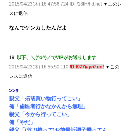
2015/04/23(木) 16:47:56.724 ID:I/18lH/hd.net
▼このレ
スに返信
なんでケンカしたんだよ
19:
以下、＼(^o^)／でVIPがお送りします
2015/04/23(木) 16:55:50.110
ID:l977jayr0.net
▼この
レスに返信
>
>9
親父「拓哉買い物行ってこい」
俺「歯医者行かなかんから無理」
親父「今から行ってこい」
俺「やだ」
親父「(竹刀持って)お前最近調子乗ってん