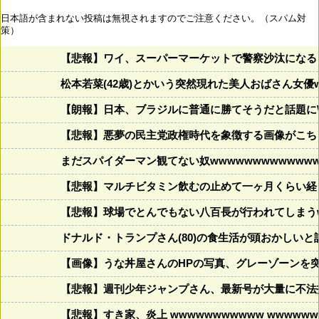
日本語が含まれない投稿は無視されますのでご注意ください。（スパム対
策）
【悲報】ワイ、スーパーマーケットで警察沙汰になる
松本若菜(42歳)とかいう突然現れた美人おばさん女優
【朗報】日本、ブラジルに普通に勝てそうだと話題に
【悲報】悪夢の民主党政権時代を象徴する画像がこち
まだスパイダーマン観てない奴wwwwwwwwwwwww
【悲報】マルチビタミン飲むの止めて一ヶ月くらい経
【悲報】球場でとんでもない八百長が行われてしまうww
ドナルド・トランプさん(80)の食生活が頭おかしいと話題にw w
【画像】うな丼屋さんのHPの写真、グレーゾーンを
【悲報】週刊少年ジャンプさん、最新号が大量に不法
【悲報】すき家、炎上 wwwwwwwwwww wwwwwww