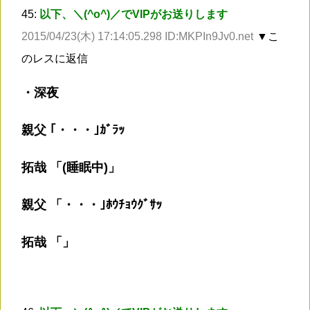
45:
以下、＼(^o^)／でVIPがお送りします
2015/04/23(木) 17:14:05.298 ID:MKPIn9Jv0.net
▼こ
のレスに返信
・深夜
親父 ｢・・・｣ｶﾞﾗｯ
拓哉 「(睡眠中)」
親父 「・・・｣ﾎｳﾁｮｳｸﾞｻｯ
拓哉 「」