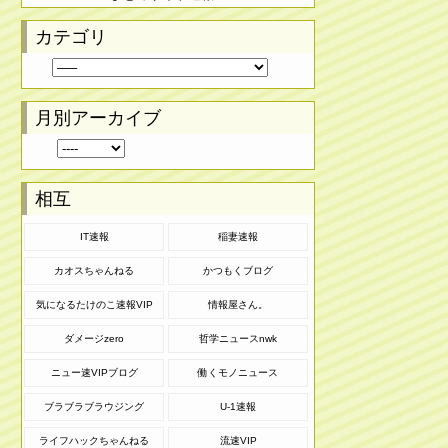
カテゴリ
月別アーカイブ
相互
IT速報
稲妻速報
カオスちゃんねる
かつもくブログ
気になるたけのこ速報VIP
情報屋さん。
ダメージzero
哲学ニュースnwk
ニュー速VIPブログ
働くモノニュース
ブラブラブラウジング
U-1速報
ライフハックちゃんねる
流速VIP