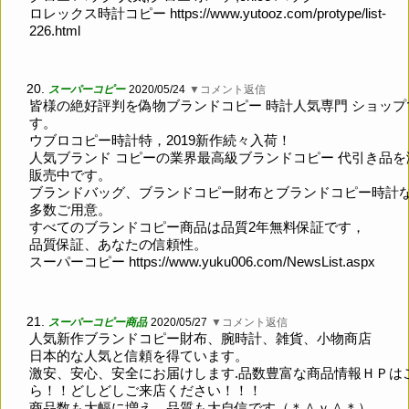
ロレックス時計コピー
https://www.yutooz.com/protype/list-
226.html
20.
スーパーコピー
2020/05/24
▼コメント返信
皆様の絶好評判を偽物ブランドコピー 時計人気専門 ショップ
す。
ウブロコピー時計特，2019新作続々入荷！
人気ブランド コピーの業界最高級ブランドコピー 代引き品を
販売中です。
ブランドバッグ、ブランドコピー財布とブランドコピー時計
多数ご用意。
すべてのブランドコピー商品は品質2年無料保証です，
品質保証、あなたの信頼性。
スーパーコピー
https://www.yuku006.com/NewsList.aspx
21.
スーパーコピー商品
2020/05/27
▼コメント返信
人気新作ブランドコピー財布、腕時計、雑貨、小物商店
日本的な人気と信頼を得ています。
激安、安心、安全にお届けします.品数豊富な商品情報ＨＰは
ら！！どしどしご来店ください！！！
商品数も大幅に増え、品質も大自信です（＊＾ｖ＾＊）