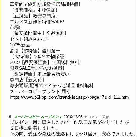
革新的で優雅な超歓迎店舗超特価!
『激安価格』本物保証!
【正規品】激安専門店.
エルメス新作超特価SALE!
市場!
【最安値開催中】全品無料!
セット組み合わせ!
100%新品!
割引【超特価】信用第一!
【大特価!】100％本物保証!
2019【品質保証書】全国送料無料!
限定SALE手ごろなお値段!
【限定特価】史上最も激安い!
専門店【新入荷】
激安通販,配送のアイテムは返品送料無料
スーパーコピーブランド 届く
https://www.b2kopi.com/brand/list.aspx-page=7&id=111.htm
8.
スーパーコピー ムーブメント
2019/12/05
▼コメント返信
プレゼント用に購入したので、配送日が気がかりでしたが
２日後に到着しました。
その間、受注や発送の連絡もしっかり届き、安心できました