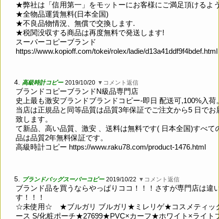
★弊社は「信用第一」をモットーにお客様にご満足頂けるよ
★全物品運賃無料(日本全国)
★不良品物情況、無償で交換します.
★税関没収する商品は再度無料で発送します!
スーパーコピーブランド
https://www.kopioff.com/tokei/rolex/ladie/d13a41ddf9f4bdef.html
4.
高級時計コピー
2019/10/20
▼コメント返信
ブランドコピーブランドN級品専門店
史上最も激安ブランドブランドコピー-即日 配送可,100%入荷
当店は正規品と同等品質は品質3年保証でご注文から5 日でお
致します。
て新品、高い品質、激安 、送料は無料です( 日本全国)すべて
品は品質2年無料保証です。
高級時計コピー
https://www.raku78.com/product-1476.html
5.
ブランドバッグスーパーコピー
2019/10/22
▼コメント返信
ブランド品を買うならやっぱりココ！！！さすが専門店は違
す！！！
☆未使用☆ ★ブルガリ ブルガリ★ミレリゲ★コスメティッ
ース S/化粧ポーチ★27699★PVC×カーフ★ホワイト×ライト