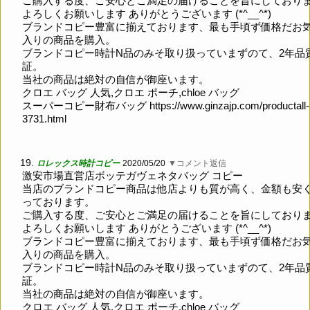
ご購入する度、ご安心とご満足の届けることを旨にしており
よろしくお願いします ありがとうございます (*^__^*)
ブランドコピー豊富に揃えております、最も手頃ず価格だお
入りの商品を購入。
ブランドコピー時計N品のみそ取り扱っていまずのて、2年品
証。
当社の商品は絶対の自信が御座います。
クロエ バッグ 人気,クロエ ポーチ,chloe バッグ
スーパーコピー財布バッグ
https://www.ginzajp.com/productall-
3731.html
19.
ロレックス時計コピー
2020/05/20
▼コメント返信
激安市場直営店ボッテガヴェネタバッグ コピー
当店のブランドコピー商品は他店よりも質が高く、金額も安
っております。
ご購入する度、ご安心とご満足の届けることを旨にしており
よろしくお願いします ありがとうございます (*^__^*)
ブランドコピー豊富に揃えております、最も手頃ず価格だお
入りの商品を購入。
ブランドコピー時計N品のみそ取り扱っていまずのて、2年品
証。
当社の商品は絶対の自信が御座います。
クロエ バッグ 人気,クロエ ポーチ,chloe バッグ