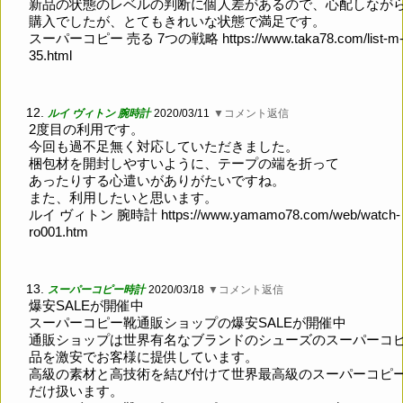
新品の状態のレベルの判断に個人差があるので、心配しなが
購入でしたが、とてもきれいな状態で満足です。
スーパーコピー 売る 7つの戦略
https://www.taka78.com/list-m
35.html
12.
ルイ ヴィトン 腕時計
2020/03/11
▼コメント返信
2度目の利用です。
今回も過不足無く対応していただきました。
梱包材を開封しやすいように、テープの端を折って
あったりする心遣いがありがたいですね。
また、利用したいと思います。
ルイ ヴィトン 腕時計
https://www.yamamo78.com/web/watch-
ro001.htm
13.
スーパーコピー時計
2020/03/18
▼コメント返信
爆安SALEが開催中
スーパーコピー靴通販ショップの爆安SALEが開催中
通販ショップは世界有名なブランドのシューズのスーパーコ
品を激安でお客様に提供しています。
高級の素材と高技術を結び付けて世界最高級のスーパーコピ
だけ扱います。