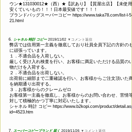
ウン★131030012★（西）★【訳あり】【質屋出店】【未使
安くていいもの！！！日本最安値です！！！
ブランドバッグスーパーコピー
https://www.taka78.com/list-l-5
21.html
6.
シャネル 時計 コピー
2019/11/02
▼コメント返信
弊店では信用第一主義を徹底しており社員全員下記の方針の
に頑張っています。
１．不適合品を入荷しない。
厳しく受け入れ検査を行い、お客様に満足いただける品質の
物だけを入荷する。
２．不適合品を出荷しない。
出荷前に細部まで二重確認を行い、お客様からご注文頂いた
を納期通り出荷する。
３．お客様からのクレームゼロ
お客様第一主義を徹底し、お客様からのお問い合わせ、苦情
対して積極的かつ丁寧に対応いたします。
シャネル 時計 コピー
https://www.b2kopi.com/product/detail.as
id=4523.htm
7.
スーパーコピーブランド 届く
2019/11/26
▼コメント返信