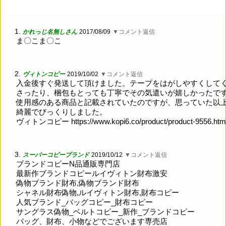
1.
かれっじ名無しさん
2017/08/09
▼コメント返信
ま〇こま〇こ
2.
ヴィトンコピー
2019/10/02
▼コメント返信
入金後すぐ発送して頂けました。テープをはがしやすくして
さったり、梱包もとっても丁寧でその気遣いが嬉しかったで
使用感のある商品と記載されていたのですが、思っていた以
綺麗でびっくりしました。
ヴィトンコピー
https://www.kopi6.co/product/product-9556.htm
3.
スーパーコピーブランド
2019/10/12
▼コメント返信
ブランドコピーN品通販専門店
最新作ブランドコピールイヴィトン財布激安
偽物ブランド財布,偽物ブランド財布
シャネル財布偽物,ルイヴィトン財布,財布コピー
人気ブランド_バッグコピー_財布コピー
サングラス偽物_ベルトコピー_新作_ブランドコピー
バッグ、財布、小物などでございます専売店