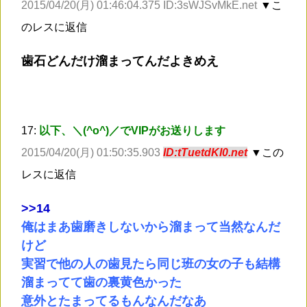
2015/04/20(月) 01:46:04.375 ID:3sWJSvMkE.net
▼こ
のレスに返信
歯石どんだけ溜まってんだよきめえ
17:
以下、＼(^o^)／でVIPがお送りします
2015/04/20(月) 01:50:35.903
ID:tTuetdKI0.net
▼この
レスに返信
>
>14
俺はまあ歯磨きしないから溜まって当然なんだ
けど
実習で他の人の歯見たら同じ班の女の子も結構
溜まってて歯の裏黄色かった
意外とたまってるもんなんだなあ