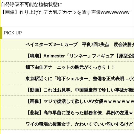
自発呼吸不可能な植物状態に
【画像】作り上げたデカ乳デカケツを晒す声優wwwwwwww
PICK UP
ベイスターズ 2ー1 カープ 平良7回1失点 度会決勝
【鳴潮】Animester「リンネー」フィギュア【原型公
畑下由佳アナ ニットの胸元がくっきり！！
東京駅近くに「地下シェルター」整備を正式表明…小
【動画】これはお見事。中国重慶市で珍しい事故が撮
【画像】マジで復活して欲しいAV女優ｗｗｗｗｗｗ
【悲報】高市早苗に逆らった財務官僚、異例の左遷ｗ
ワイの職場の後輩女子、かわいくていい匂いするけど