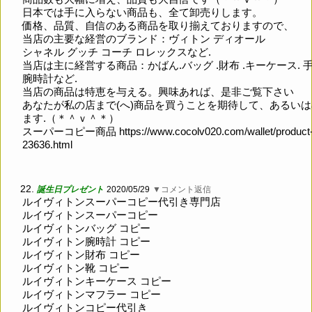
日本では手に入らない商品も、全て卸売りします。
価格、品質、自信のある商品を取り揃えておりますので、
当店の主要な経営のブランド：ヴィトン ディオール
シャネル グッチ コーチ ロレックスなど.
当店は主に経営する商品：かばん.バッグ .財布 .キーケース. 手
腕時計など.
当店の商品は特恵を与える。興味あれば、是非ご覧下さい
あなたが私の店まで(へ)商品を買うことを期待して、あるい
ます.（＊＾ｖ＾＊）
スーパーコピー商品
https://www.cocolv020.com/wallet/product
23636.html
22.
誕生日プレゼント
2020/05/29
▼コメント返信
ルイヴィトンスーパーコピー代引き専門店
ルイヴィトンスーパーコピー
ルイヴィトンバッグ コピー
ルイヴィトン腕時計 コピー
ルイヴィトン財布 コピー
ルイヴィトン靴 コピー
ルイヴィトンキーケース コピー
ルイヴィトンマフラー コピー
ルイヴィトンコピー代引き