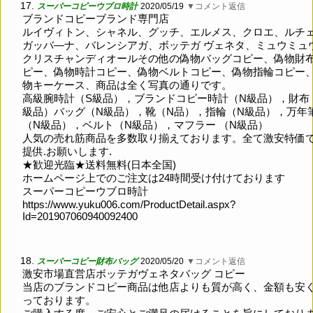
17.
スーパーコピーウブロ時計
2020/05/19
▼コメント返信
ブランドコピーブランド専門店
ルイヴィトン、シャネル、グッチ、エルメス、クロエ、ルチ
ガッバ―ナ、バレンシアガ、ボッテガ ヴェネタ、ミュウミュ
クリスチャンディオールその他の偽物バッグコピー、偽物財
ピー、偽物時計コピー、偽物ベルトコピー、偽物指輪コピー
物キーケース、商品は全く写真の通りです。
高級腕時計（S級品），ブランドコピー時計（N級品），財布
級品）バッグ（N級品），靴（N品），指輪（N級品），万年
（N級品），ベルト（N級品），マフラー （N級品）
人気の売れ筋商品を多数取り揃えております。全て激安特価
提供.お願いします.
★歓迎光臨★送料無料(日本全国)
ホームページ上でのご注文は24時間受け付けております
スーパーコピーウブロ時計
https://www.yuku006.com/ProductDetail.aspx?
Id=201907060940092400
18.
スーパーコピー財布バッグ
2020/05/20
▼コメント返信
激安市場直営店ボッテガヴェネタバッグ コピー
当店のブランドコピー商品は他店よりも質が高く、金額も安
っております。