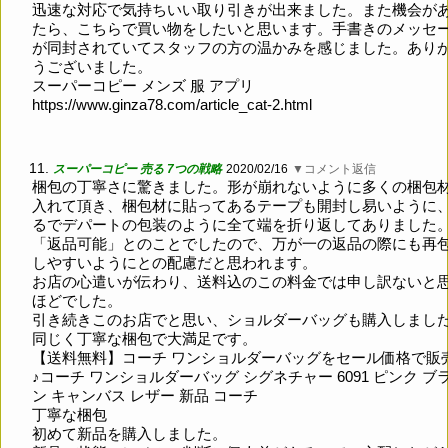
迅速な対応で気持ちいい取り引きが出来ました。また機会が
たら、こちらで買い物をしたいと思います。手書きのメッセ
が同封されていてスタッフの方の温かみを感じました。あり
うございました。
スーパーコピー メンズ 服 アプリ
https://www.ginza78.com/article_cat-2.html
11.
スーパーコピー 売る 7つの戦略
2020/02/16
▼コメント返信
梱包の丁寧さに驚きました。形が崩れないように多くの梱包
入れて頂き、梱包材に貼ってあるテープも開封し易いように
るでデパートの包装のように全て端を折り返してありました
「返品可能」とのことでしたので、万が一の返品の際にも再
しやすいようにとの配慮だと思われます。
お店の心遣いが伝わり、送料込のこの料金では申し訳ないと
ほどでした。
引き続きこのお店でと思い、ショルダーバッグも購入しまし
同じく丁寧な梱包で大満足です。
【送料無料】コーチ ワンショルダーバッグをセール価格で販
♪コーチ ワンショルダーバッグ シグネチャー 6091 ピンク ブ
ン キャンバス レザー 新品 コーチ
丁寧な梱包
初めて新品を購入しました。