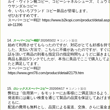
ルイ・ヴィトン靴コピー、コピーシャネルシューズ、ミュウ
ウサンダルコピー
今、いろいろブランド コピー新品が登場します。
ぜひおすすめです。
スーパーコピー時計
https://www.b2kopi.com/product/detail.as
id=11396
14.
スーパーコピー時計
2020/03/22
▼コメント返信
始めて利用させてもらったのですが、対応がとても好感を持
した。支払い方法で、こちらに不備があったのですが、すぐ
話を頂いて商品の到着も指定日の指定時間ちょうどに届きました
商品も新品Sランクでしたが、本当に美品でここで購入してよ
たと満足してます。
スーパーコピー時計
https://www.gmt78.com/product/detail/2179.htm
15.
ロレックススーパーコピー
2020/04/17
▼コメント返信
弊社は「信用第一」をモットーにお客様にご満足頂けるよう
発送前には厳しい検査を通じて製品の品質を保証してあげま
ともに、
配送の費用も無料とし、品質による返送、交換、さらに返金