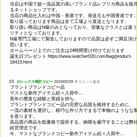
当店は中国で超一流品質の高いブランド品レプリカ商品を販
るネットショップです。
当店の商品仕入れは中国・香港です。発送元も中国香港です
取り扱っております商品は全て工場より直送となります。
取り扱い商品はN級のみとなっており、安価なクラスとは違
リティとなっております。
N級専門工場にて製造しておりますので品質は必ずご満足頂
思います。
ホームページ上でのご注文は24時間受け付けております
誕生日プレゼント
https://www.watcher020.com/bag/product-
18419.html
23.
ロレックス時計コピー
2020/05/29
▼コメント返信
ブラントブランドコピー品
マストな新作アイテム続々入荷中…
長年の豊富な経験と実績を持ち、
ブラントブランドコピー品の完壁な品質を維持するために、
一流の素材を選択し、精巧な作り方でまるで本物のようなな
を造ります。
高品質の商品を低価格で提供する、納期を厳守することは弊
経営理念です。
今、マストなブランドコピー新作アイテム続々入荷中…