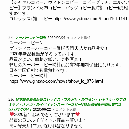
【シャネルコピー、ヴィトンコピー、コピーグッチ、エルメ
ピー】ブランド財布コピー、バッグコピー腕時計コピーぜひ
すめです。
ロレックス時計コピー
https://www.yutooz.com/brand/list-114.h
24.
スーパーコピー時計
2020/06/06
▼コメント返信
スーパーコピーN
ブランドスーパーコピー通販専門店!人気N品激安！
2020年新品種類がそろっています。
品質がよい、価格が低い、実物写真！
弊店のスーパーコピー時計は品質2年無料保証になります。
日本全国送料で数量無料です。
スーパーコピー時計
https://www.ginzaok.com/news/show_id_876.html
25.
日本最高級高品質ロレックス・ブルガリ・ルブタン・シャネル・ウブロ
ミラノ・オメガ・ルイヴィトンスーパーコピーN級品激安販売通販専門店
taka78.COM！
2020/06/22
▼コメント返信
2020新年おめでとうございます
品質の良いルイヴィトン商品を買います
良い専売店に行かなければなりません