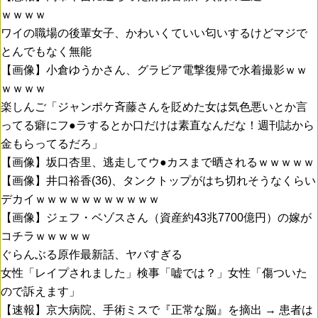
ｗｗｗｗ
ワイの職場の後輩女子、かわいくていい匂いするけどマジで
とんでもなく無能
【画像】小倉ゆうかさん、グラビア電撃復帰で水着撮影ｗｗ
ｗｗｗｗ
楽しんご「ジャンポケ斉藤さんを貶めた女は気色悪いとか言
ってる癖にフ●ラするとか口だけは素直なんだな！週刊誌から
金もらってるだろ」
【画像】坂口杏里、逃走してウ●カスまで晒されるｗｗｗｗｗ
【画像】井口裕香(36)、タンクトップがはち切れそうなくらい
デカイｗｗｗｗｗｗｗｗｗｗｗ
【画像】ジェフ・ベゾスさん（資産約43兆7700億円）の嫁が
コチラｗｗｗｗｗ
ぐらんぶる原作最新話、ヤバすぎる
女性「レイプされました」検事「嘘では？」女性「傷ついた
ので訴えます」
【速報】京大病院、手術ミスで『正常な脳』を摘出 → 患者は