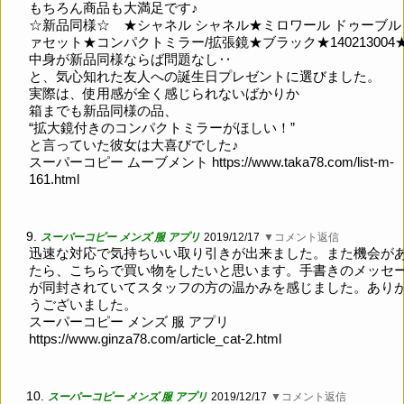
もちろん商品も大満足です♪
☆新品同様☆ ★シャネル シャネル★ミロワール ドゥーブル
ァセット★コンパクトミラー/拡張鏡★ブラック★140213004
中身が新品同様ならば問題なし‥
と、気心知れた友人への誕生日プレゼントに選びました。
実際は、使用感が全く感じられないばかりか
箱までも新品同様の品、
“拡大鏡付きのコンパクトミラーがほしい！”
と言っていた彼女は大喜びでした♪
スーパーコピー ムーブメント
https://www.taka78.com/list-m-
161.html
9.
スーパーコピー メンズ 服 アプリ
2019/12/17
▼コメント返信
迅速な対応で気持ちいい取り引きが出来ました。また機会が
たら、こちらで買い物をしたいと思います。手書きのメッセ
が同封されていてスタッフの方の温かみを感じました。あり
うございました。
スーパーコピー メンズ 服 アプリ
https://www.ginza78.com/article_cat-2.html
10.
スーパーコピー メンズ 服 アプリ
2019/12/17
▼コメント返信