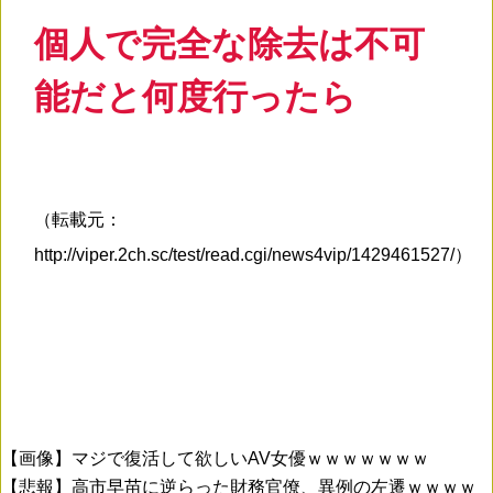
個人で完全な除去は不可
能だと何度行ったら
（転載元：
http://viper.2ch.sc/test/read.cgi/news4vip/1429461527/）
【画像】マジで復活して欲しいAV女優ｗｗｗｗｗｗｗ
【悲報】高市早苗に逆らった財務官僚、異例の左遷ｗｗｗｗ