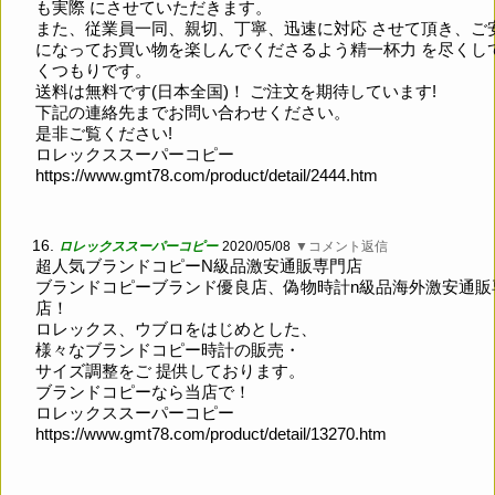
も実際 にさせていただきます。
また、従業員一同、親切、丁寧、迅速に対応 させて頂き、ご
になってお買い物を楽しんでくださるよう精一杯力 を尽くし
くつもりです。
送料は無料です(日本全国)！ ご注文を期待しています!
下記の連絡先までお問い合わせください。
是非ご覧ください!
ロレックススーパーコピー
https://www.gmt78.com/product/detail/2444.htm
16.
ロレックススーパーコピー
2020/05/08
▼コメント返信
超人気ブランドコピーN級品激安通販専門店
ブランドコピーブランド優良店、偽物時計n級品海外激安通販
店！
ロレックス、ウブロをはじめとした、
様々なブランドコピー時計の販売・
サイズ調整をご 提供しております。
ブランドコピーなら当店で！
ロレックススーパーコピー
https://www.gmt78.com/product/detail/13270.htm