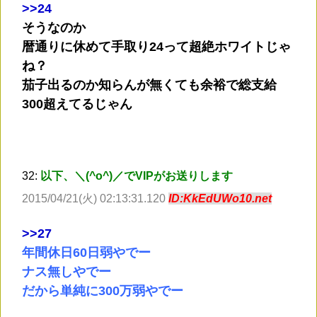
>
>24
そうなのか
暦通りに休めて手取り24って超絶ホワイトじゃ
ね？
茄子出るのか知らんが無くても余裕で総支給
300超えてるじゃん
32:
以下、＼(^o^)／でVIPがお送りします
2015/04/21(火) 02:13:31.120
ID:KkEdUWo10.net
>
>27
年間休日60日弱やでー
ナス無しやでー
だから単純に300万弱やでー