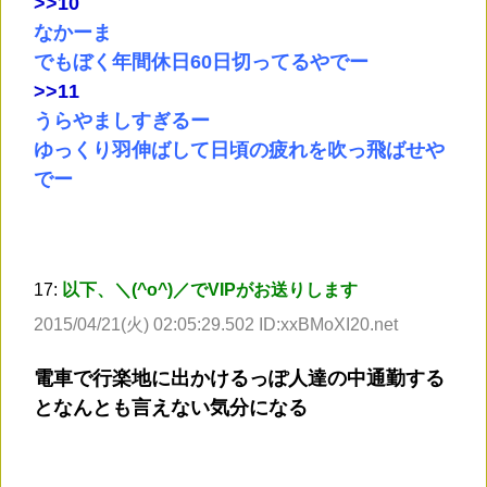
>
>10
なかーま
でもぼく年間休日60日切ってるやでー
>
>11
うらやましすぎるー
ゆっくり羽伸ばして日頃の疲れを吹っ飛ばせや
でー
17:
以下、＼(^o^)／でVIPがお送りします
2015/04/21(火) 02:05:29.502 ID:xxBMoXI20.net
電車で行楽地に出かけるっぽ人達の中通勤する
となんとも言えない気分になる