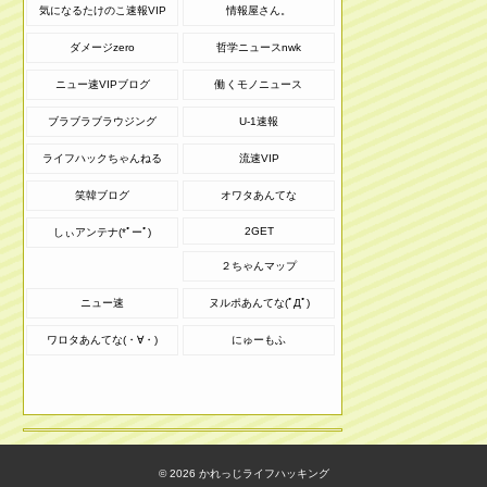
気になるたけのこ速報VIP
情報屋さん。
ダメージzero
哲学ニュースnwk
ニュー速VIPブログ
働くモノニュース
ブラブラブラウジング
U-1速報
ライフハックちゃんねる
流速VIP
笑韓ブログ
オワタあんてな
2GET
しぃアンテナ(*ﾟーﾟ)
２ちゃんマップ
ニュー速
ヌルポあんてな(ﾟДﾟ)
ワロタあんてな(・∀・)
にゅーもふ
© 2026
かれっじライフハッキング