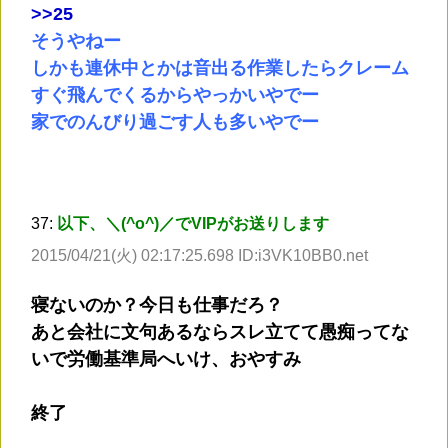
>
>25
そうやねー
しかも連休中とかは音出る作業したらクレーム
すぐ飛んでくるからやっかいやでー
家でのんびり過ごす人も多いやでー
37:
以下、＼(^o^)／でVIPがお送りします
2015/04/21(火) 02:17:25.698 ID:i3VK10BB0.net
寝ないのか？今日も仕事だろ？
あと会社に文句あるならスレ立てて愚痴ってな
いで労働基準局へいけ、おやすみ
終了