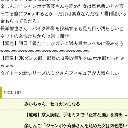
楽しんご「ジャンポケ斉藤さんを貶めた女は気色悪いとか言
ってる癖にフ●ラするとか口だけは素直なんだな！週刊誌から
金もらってるだろ」
長瀬智也さん、バイク画像を投稿するも見た目が汚らしいと
ネットの女性たちから批判…謝罪
【緊急】明日「銀だこ」がガチに過去最大レベルに混みそう
wwwwwwwwwwwwwwwwwwwwwwwwww
【画像】JKダンス部、部員の８割が巨乳のムホホ部だったｗ
ｗｗｗ
タイトーの新シリーズのミクさんフィギュアが人気らしい
PICK UP
みいちゃん、セコカンになる
【速報】京大病院、手術ミスで『正常な脳』を摘出 →
楽しんご「ジャンポケ斉藤さんを貶めた女は気色悪い