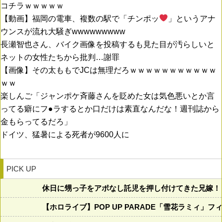
コチラｗｗｗｗｗ
【動画】福岡の電車、複数の駅で「チンポッ
」というアナ
ウンスが流れ大騒ぎwwwwwwwww
長瀬智也さん、バイク画像を投稿するも見た目が汚らしいと
ネットの女性たちから批判…謝罪
【画像】その太ももでJCは無理だろｗｗｗｗｗｗｗｗｗｗｗ
ｗｗ
楽しんご「ジャンポケ斉藤さんを貶めた女は気色悪いとか言
ってる癖にフ●ラするとか口だけは素直なんだな！週刊誌から
金もらってるだろ」
ドイツ、猛暑による死者が9600人に
PICK UP
休日に甥っ子をアポなし託児を押し付けてきた兄嫁！
【ホロライブ】POP UP PARADE「雪花ラミィ」