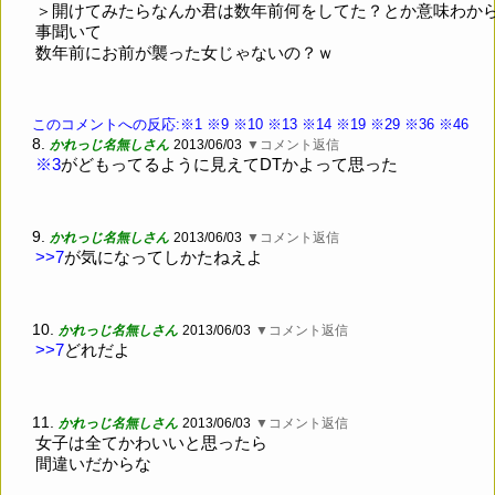
＞開けてみたらなんか君は数年前何をしてた？とか意味わか
事聞いて
数年前にお前が襲った女じゃないの？ｗ
このコメントへの反応:※1
※9
※10
※13
※14
※19
※29
※36
※46
8.
かれっじ名無しさん
2013/06/03
▼コメント返信
※3
がどもってるように見えてDTかよって思った
9.
かれっじ名無しさん
2013/06/03
▼コメント返信
>>7
が気になってしかたねえよ
10.
かれっじ名無しさん
2013/06/03
▼コメント返信
>>7
どれだよ
11.
かれっじ名無しさん
2013/06/03
▼コメント返信
女子は全てかわいいと思ったら
間違いだからな