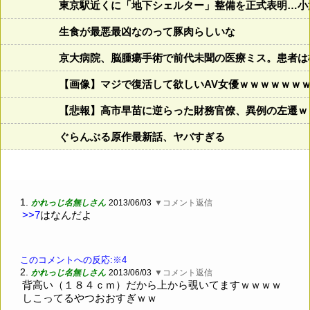
東京駅近くに「地下シェルター」整備を正式表明…小
生食が最悪最凶なのって豚肉らしいな
京大病院、脳腫瘍手術で前代未聞の医療ミス。患者は植
【画像】マジで復活して欲しいAV女優ｗｗｗｗｗｗ
【悲報】高市早苗に逆らった財務官僚、異例の左遷ｗ
ぐらんぶる原作最新話、ヤバすぎる
1.
かれっじ名無しさん
2013/06/03
▼コメント返信
>>7
はなんだよ
このコメントへの反応:※4
2.
かれっじ名無しさん
2013/06/03
▼コメント返信
背高い（１８４ｃｍ）だから上から覗いてますｗｗｗｗ
しこってるやつおおすぎｗｗ