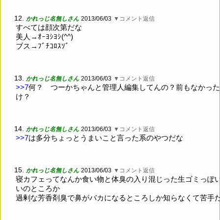
12.
かれっじ名無しさん
2013/06/03
▼コメント返信
すべては顔次第だな
美人→ｵｰﾖｼﾖｼ(^^)
ブス→ﾌﾞﾁｺﾛｽｿﾞ
13.
かれっじ名無しさん
2013/06/03
▼コメント返信
>>7
何？ つーかちゃんと管理人編集してんの？前もなかった
け？
14.
かれっじ名無しさん
2013/06/03
▼コメント返信
>>7
は多分ちょっとうまいこと言った系のやつだな
15.
かれっじ名無しさん
2013/06/03
▼コメント返信
寝カフェってなんか食い物と体臭の入り混じった生ゴミっぽ
いのところか
過剰な芳香剤臭で鼻がバカになるところしか知らなくて苦手