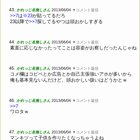
43.
かれっじ名無しさん
2013/06/04
▼コメント返信
>>7
は
※23
が貼ってるだろ
23以降で
>>7
探してるやつは頭おかしすぎる
44.
かれっじ名無しさん
2013/06/04
▼コメント返信
素直に応じなかったってことは容姿がお察しだったんじゃね
45.
かれっじ名無しさん
2013/06/04
▼コメント返信
コメ欄はコピペとか広告とか自己主張強いアホが多いから
俺も基本見ないんだけど、頭おかしい扱いはどうかとｗ
46.
かれっじ名無しさん
2013/06/04
▼コメント返信
>>7
ワロタｗ
47.
かれっじ名無しさん
2013/06/04
▼コメント返信
マンキツって子供を作りたくなっちゃうよね