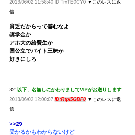
2013/06/02 11:58:40 ID:TrxTE0CY0
▼このレスに返
信
貧乏だからって僻むなよ
奨学金か
アホ大の給費生か
国公立でバイト三昧か
好きにしろ
32:
以下、名無しにかわりましてVIPがお送りします
2013/06/02 12:00:07
ID:Rtpl5GBF0
▼このレスに返
信
>
>29
受かるかもわからないけど