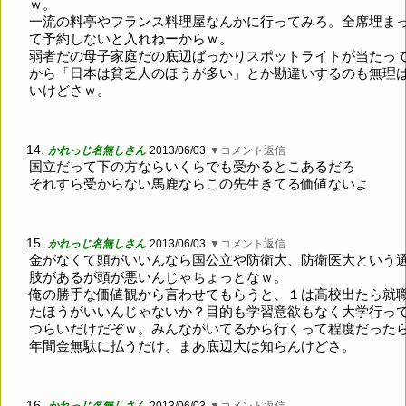
ｗ。
一流の料亭やフランス料理屋なんかに行ってみろ。全席埋ま
て予約しないと入れねーからｗ。
弱者だの母子家庭だの底辺ばっかりスポットライトが当たっ
から「日本は貧乏人のほうが多い」とか勘違いするのも無理
いけどさｗ。
14.
かれっじ名無しさん
2013/06/03
▼コメント返信
国立だって下の方ならいくらでも受かるとこあるだろ
それすら受からない馬鹿ならこの先生きてる価値ないよ
15.
かれっじ名無しさん
2013/06/03
▼コメント返信
金がなくて頭がいいんなら国公立や防衛大、防衛医大という
肢があるが頭が悪いんじゃちょっとなｗ。
俺の勝手な価値観から言わせてもらうと、１は高校出たら就
たほうがいいんじゃないか？目的も学習意欲もなく大学行っ
つらいだけだぞｗ。みんながいてるから行くって程度だった
年間金無駄に払うだけ。まあ底辺大は知らんけどさ。
16.