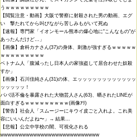
うｗｗｗｗｗｗｗｗｗ
【閲覧注意・動画】大阪で警察に射殺された男の動画、エグ
い 撃たれてから叫びながら苦しみもがいて死ぬ
【速報】専門家「イオンモール熊本の爆心地に”こんなもの”が
あったんだけど…」
【画像】倉科カナさん(37)の身体、刺激が強すぎるｗｗｗｗｗ
ｗｗｗｗｗｗｗｗｗ
ベトナム人「腹減ったし日本人の家強盗して居合わせた奴殺
すか」
【画像】石川佳純さん(31)の体、エッッッッッッッッッッッッ
ッッッッッ！
パパ活不倫を暴露された大物芸人さん(63)、晒されたLINEが
面白すぎるｗｗｗｗｗｗｗｗｗ(画像ｱﾘ)
【警告】社会人「スムージーにキウイ皮ごと入れよ。これ美
容にいいんだよね〜」→ 結果…
【悲報】公立中学校の闇、可視化される
wwwwwwwwwwwwwwwwwwwwwwwwwww