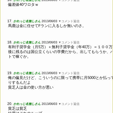
かれっじ名無しさん
2013/06/03
▼コメント返信
偏差値40ワロタｗ
17.
かれっじ名無しさん
2013/06/03
▼コメント返信
馬鹿は金に任せてFランに入るしか無いのさ。
18.
かれっじ名無しさん
2013/06/03
▼コメント返信
有利子奨学金（月5万）＋無利子奨学金（年40万）＝１００万
後に残るのは国公立くらいの学費だから、出してもらうか、
トで稼ぐか。
19.
かれっじ名無しさん
2013/06/03
▼コメント返信
俺の偏見だけど、こういうのに限って携帯に月5000とか払っ
りするんだよ
貧乏人は金の使い方が悪い
20.
かれっじ名無しさん
2013/06/03
▼コメント返信
貧乏は貧乏