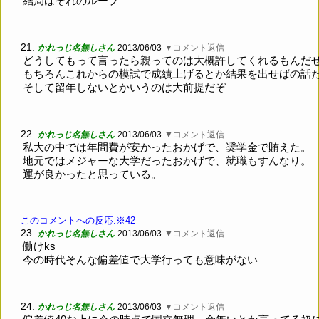
結局はそれのループ
21.
かれっじ名無しさん
2013/06/03
▼コメント返信
どうしてもって言ったら親ってのは大概許してくれるもんだ
もちろんこれからの模試で成績上げるとか結果を出せばの話
そして留年しないとかいうのは大前提だぞ
22.
かれっじ名無しさん
2013/06/03
▼コメント返信
私大の中では年間費が安かったおかげで、奨学金で賄えた。
地元ではメジャーな大学だったおかげで、就職もすんなり。
運が良かったと思っている。
このコメントへの反応:※42
23.
かれっじ名無しさん
2013/06/03
▼コメント返信
働けks
今の時代そんな偏差値で大学行っても意味がない
24.
かれっじ名無しさん
2013/06/03
▼コメント返信