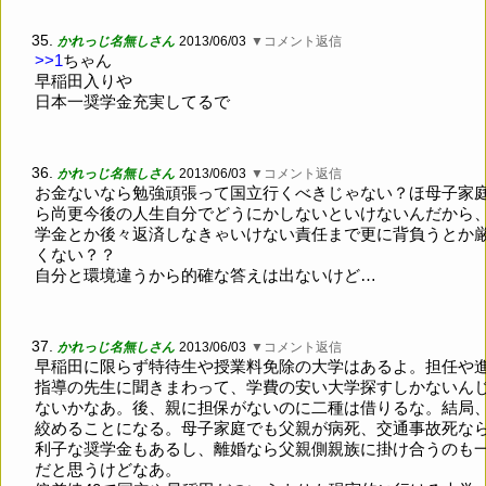
35.
かれっじ名無しさん
2013/06/03
▼コメント返信
>>1
ちゃん
早稲田入りや
日本一奨学金充実してるで
36.
かれっじ名無しさん
2013/06/03
▼コメント返信
お金ないなら勉強頑張って国立行くべきじゃない？ほ母子家
ら尚更今後の人生自分でどうにかしないといけないんだから
学金とか後々返済しなきゃいけない責任まで更に背負うとか
くない？？
自分と環境違うから的確な答えは出ないけど…
37.
かれっじ名無しさん
2013/06/03
▼コメント返信
早稲田に限らず特待生や授業料免除の大学はあるよ。担任や
指導の先生に聞きまわって、学費の安い大学探すしかないん
ないかなあ。後、親に担保がないのに二種は借りるな。結局
絞めることになる。母子家庭でも父親が病死、交通事故死な
利子な奨学金もあるし、離婚なら父親側親族に掛け合うのも
だと思うけどなあ。