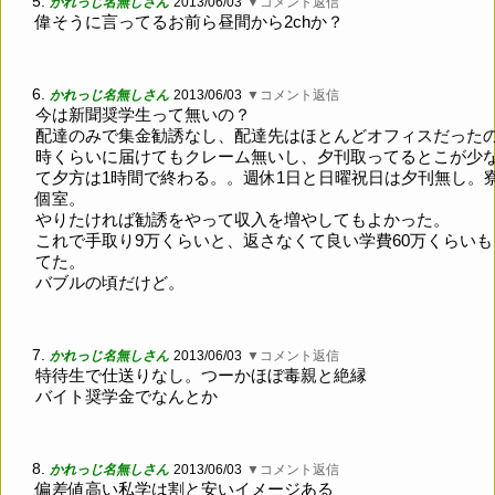
5.
かれっじ名無しさん
2013/06/03
▼コメント返信
偉そうに言ってるお前ら昼間から2chか？
6.
かれっじ名無しさん
2013/06/03
▼コメント返信
今は新聞奨学生って無いの？
配達のみで集金勧誘なし、配達先はほとんどオフィスだったの
時くらいに届けてもクレーム無いし、夕刊取ってるとこが少
て夕方は1時間で終わる。。週休1日と日曜祝日は夕刊無し。
個室。
やりたければ勧誘をやって収入を増やしてもよかった。
これで手取り9万くらいと、返さなくて良い学費60万くらいも
てた。
バブルの頃だけど。
7.
かれっじ名無しさん
2013/06/03
▼コメント返信
特待生で仕送りなし。つーかほぼ毒親と絶縁
バイト奨学金でなんとか
8.
かれっじ名無しさん
2013/06/03
▼コメント返信
偏差値高い私学は割と安いイメージある