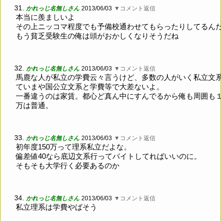
31.
かれっじ名無しさん
2013/06/03
▼コメント返信
本当に羨ましいよ
その上ニッコマ程度でも予備校通わせてもらったりしてるん
もう貧乏受験生の俺は頭がおかしくなりそうだね
32.
かれっじ名無しさん
2013/06/03
▼コメント返信
馬鹿な人が私立の学費云々言うけど、多数の人がいく私立文
ていまや国公立文系と学費等で大差ないよ。
一番違うのは家賃。都心ど真ん中にすんでるから俺も周囲も
万は普通。
33.
かれっじ名無しさん
2013/06/03
▼コメント返信
初年度150万って理系私立だよな。
偏差値40なら底辺文系行ってバイトしてればいいのに。
そもそも大学行く必要あるのか
34.
かれっじ名無しさん
2013/06/03
▼コメント返信
私立理系は学費やばそう