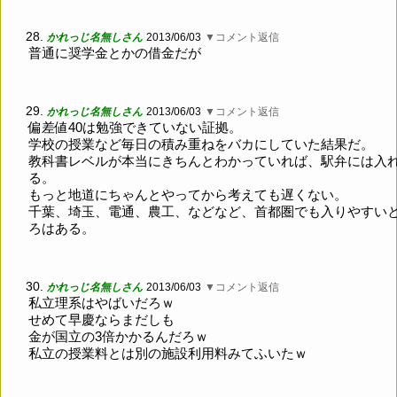
28.
かれっじ名無しさん
2013/06/03
▼コメント返信
普通に奨学金とかの借金だが
29.
かれっじ名無しさん
2013/06/03
▼コメント返信
偏差値40は勉強できていない証拠。
学校の授業など毎日の積み重ねをバカにしていた結果だ。
教科書レベルが本当にきちんとわかっていれば、駅弁には入
る。
もっと地道にちゃんとやってから考えても遅くない。
千葉、埼玉、電通、農工、などなど、首都圏でも入りやすい
ろはある。
30.
かれっじ名無しさん
2013/06/03
▼コメント返信
私立理系はやばいだろｗ
せめて早慶ならまだしも
金が国立の3倍かかるんだろｗ
私立の授業料とは別の施設利用料みてふいたｗ