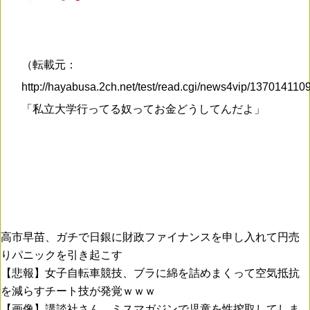
（転載元：
http://hayabusa.2ch.net/test/read.cgi/news4vip/137014110
「私立大学行ってる奴ってお金どうしてんだよ」
高市早苗、ガチで日銀に財政ファイナンスを申し入れて円売
りパニックを引き起こす
【悲報】女子自転車競技、ブラに綿を詰めまくって空気抵抗
を減らすチート技が発覚ｗｗｗ
【画像】講談社さん、ミスマガジンで児童を性搾取してしま