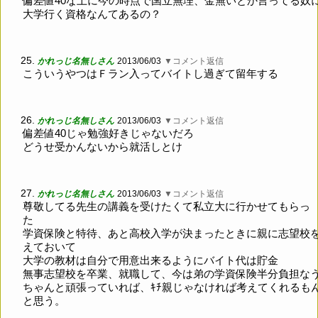
偏差値40な上に今の時点で国立無理、金無いとか言ってる奴
大学行く資格なんてあるの？
25.
かれっじ名無しさん
2013/06/03
▼コメント返信
こういうやつはＦラン入ってバイトし過ぎて留年する
26.
かれっじ名無しさん
2013/06/03
▼コメント返信
偏差値40じゃ勉強好きじゃないだろ
どうせ受かんないから就活しとけ
27.
かれっじ名無しさん
2013/06/03
▼コメント返信
尊敬してる先生の講義を受けたくて私立大に行かせてもらっ
学資保険と特待、あと高校入学が決まったときに親に志望校
えておいて
大学の教材は自分で用意出来るようにバイト代は貯金
無事志望校を卒業、就職して、今は弟の学資保険半分負担な
ちゃんと頑張っていれば、ｷﾁ親じゃなければ考えてくれるも
と思う。