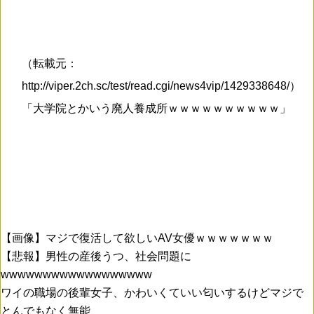
（転載元：
http://viper.2ch.sc/test/read.cgi/news4vip/1429338648/）
「大学院とかいう廃人養成所ｗｗｗｗｗｗｗｗｗｗ」
【画像】マジで復活して欲しいAV女優ｗｗｗｗｗｗｗ
【悲報】男性の産後うつ、社会問題に
wwwwwwwwwwwwwwwwww
ワイの職場の後輩女子、かわいくていい匂いするけどマジで
とんでもなく無能