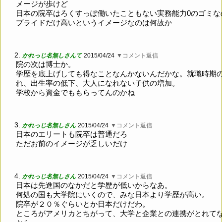
メージが歩けど
日本の院卒はろくすっぽ働いたこともない実務能力0のゴミな
プライドだけ高いというイメージなのは何故か
2.
かれっじ名無しさんて
2015/04/24
▼コメント返信
院の次は博士か。
学歴を底上げしても得なことなんかないんだかな。就職時期
れ、出生率の低下、大人になれない子供の増加。
学校から資金でももらってんのかね
3.
かれっじ名無しさん
2015/04/24
▼コメント返信
日本のエリートも院卒は普通だろ
ただお前のイメージが乏しいだけ
4.
かれっじ名無しさん
2015/04/24
▼コメント返信
日本は先進国のなかだと学歴が低いからなあ。
何処の国も大学院にいくので、みな日本より学歴が高い。
院卒が２０％ぐらいとか日本だけだわ。
ところがアメリカとちがって、大学と企業との連携がとれて