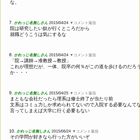
な。
7.
かれっじ名無しさん
2015/04/24
▼コメント返信
院は研究したい奴が行くところだから
就職どうこうは気にするな
8.
かれっじ名無しさん
2015/04/24
▼コメント返信
「院→講師→准教授→教授」
これが理想だが、一体、院卒の何％がこの道を歩けるのだろ
か・・・
9.
かれっじ名無しさん
2015/04/25
▼コメント返信
まともな会社だったら理系は修士終了が当たり前
文系はコミュ力しか求められてないので入院する必要なんて
言ってしまえば大学に行く必要もない
10.
かれっじ名無しさん
2015/06/24
▼コメント返信
その学問が好きなら行った方がいいぞ