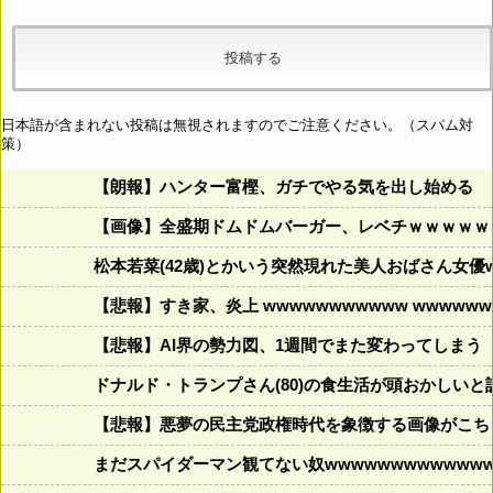
日本語が含まれない投稿は無視されますのでご注意ください。（スパム対
策）
【朗報】ハンター富樫、ガチでやる気を出し始める
【画像】全盛期ドムドムバーガー、レベチｗｗｗｗｗ
松本若菜(42歳)とかいう突然現れた美人おばさん女優
【悲報】すき家、炎上 wwwwwwwwwww wwwwwww
【悲報】AI界の勢力図、1週間でまた変わってしまう
ドナルド・トランプさん(80)の食生活が頭おかしいと話題にw w
【悲報】悪夢の民主党政権時代を象徴する画像がこち
まだスパイダーマン観てない奴wwwwwwwwwwwww