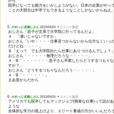
から
院卒になっても能力をいかしようがない。日本の企業がやっ
ことの大部分は中卒でもできるようなことしかないからねえ
5.
かれっじ名無しさん
2015/04/24
▼コメント返信
おじさん「息子が文系で大学院に行ってるんだよ」
Ａ 「凄いじゃないですか」
おじさん「いや・・・・仕事見つからないから仕方なくいっ
だけどね・・・・」
Ｂ「えっ？ でも大学院出たら仕事にありつけるんでしょ？
おじさん「・・・・・無理だろうな・・・・・」
Ａ・B「・・・・・・・息子さん卒業したらどうするつもりな
すか？」
おじさん「どうするつもりなんだろう・・・・・」
Ａ・B「・・・・・・」
まあ昔からだから
6.
かれっじ名無しさん
2015/04/24
▼コメント返信
アメリカでも院卒してもマックジョブ(簡単な仕事)って話が
ような
全体的な学力の底上げより、エリート養成の方がいいんだろ