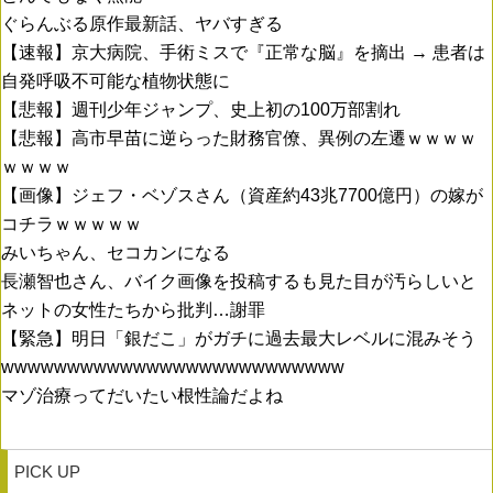
ぐらんぶる原作最新話、ヤバすぎる
【速報】京大病院、手術ミスで『正常な脳』を摘出 → 患者は
自発呼吸不可能な植物状態に
【悲報】週刊少年ジャンプ、史上初の100万部割れ
【悲報】高市早苗に逆らった財務官僚、異例の左遷ｗｗｗｗ
ｗｗｗｗ
【画像】ジェフ・ベゾスさん（資産約43兆7700億円）の嫁が
コチラｗｗｗｗｗ
みいちゃん、セコカンになる
長瀬智也さん、バイク画像を投稿するも見た目が汚らしいと
ネットの女性たちから批判…謝罪
【緊急】明日「銀だこ」がガチに過去最大レベルに混みそう
wwwwwwwwwwwwwwwwwwwwwwwwww
マゾ治療ってだいたい根性論だよね
PICK UP