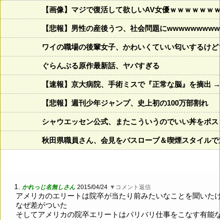
【画像】マジで復活して欲しいAV女優ｗｗｗｗｗｗ
【悲報】男性の産後うつ、社会問題にwwwwwwwww
ワイの職場の後輩女子、かわいくていい匂いするけど
ぐらんぶる原作最新話、ヤバすぎる
【速報】京大病院、手術ミスで『正常な脳』を摘出 →
【悲報】週刊少年ジャンプ、史上初の100万部割れ
シャウエッセン公式、またこういうのでいい丼をポス
秋田県職員さん、会見をバスローブ＆喫煙スタイルで
1.
かれっじ名無しさん
2015/04/24
▼コメント返信
アメリカのエリートは院卒が当たり前みたいなことを聞いた
なぜ差がついた
そしてアメリカの院卒エリートはバリバリ仕事をこなす有能