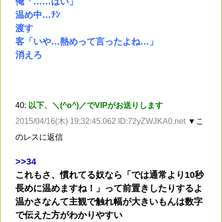
俺「……はい」
温め中…ﾁﾝ
渡す
客「いや…熱めって言ったよね…」
消えろ
40:
以下、＼(^o^)／でVIPがお送りします
2015/04/16(木) 19:32:45.062 ID:72yZWJKA0.net
▼こ
のレスに返信
>
>34
これもさ、慣れてる奴なら「では通常より10秒
長めに温めますね！」って前置きしたりするよ
温かさなんて主観で触れ幅が大きいもんは数字
で伝えた方がわかりやすい