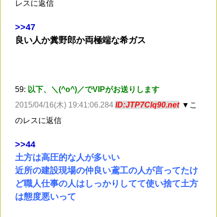
レスに返信
>
>47
良い人か糞野郎か両極端な希ガス
59:
以下、＼(^o^)／でVIPがお送りします
2015/04/16(木) 19:41:06.284
ID:JTP7Clq90.net
▼こ
のレスに返信
>
>44
土方は高圧的な人が多いい
近所の建設現場の仲良い鳶工の人が言ってたけ
ど職人仕事の人はしっかりしてて使い捨て土方
は態度悪いって