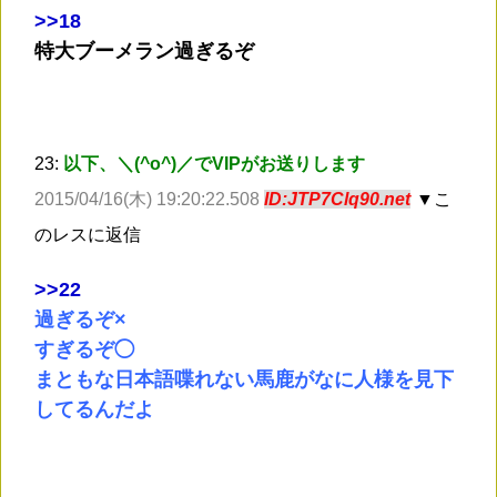
>
>18
特大ブーメラン過ぎるぞ
23:
以下、＼(^o^)／でVIPがお送りします
2015/04/16(木) 19:20:22.508
ID:JTP7Clq90.net
▼こ
のレスに返信
>
>22
過ぎるぞ×
すぎるぞ◯
まともな日本語喋れない馬鹿がなに人様を見下
してるんだよ