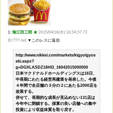
1:
海江田三郎 ★
2015/04/16(木) 16:34:37.73
ID:???.net
▼このレスに返信
http://www.nikkei.com/markets/kigyo/gyos
eki.aspx?
g=DGXLASDZ16HI3_16042015000000
日本マクドナルドホールディングスは16日、
中長期にわたる経営再建策を発表した。今後
４年間で全店舗の３分の２にあたる2000店を
改装する。
併せて、長期的な成長が見込めない131店は
今年中に閉鎖する。採算の良い店舗への集中
投資により収益体質を取り戻す。