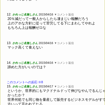
12.
かれっじ名無しさん
2015/04/16
▼コメント返信
20％減だって一般人からしたら凄まじい報酬だろう
上のアホな方針に従って苦労してる下にまわしてやれよ
もちろん上は報酬ゼロな
13.
かれっじ名無しさん
2015/04/16
▼コメント返信
マック高くて食えない
14.
かれっじ名無しさん
2015/04/16
▼コメント返信
諦めた方がいいのでは？
このコメントへの反応:※8
15.
かれっじ名無しさん
2015/04/17
▼コメント返信
というか、世界的にもマクドナルドって伸びなやんでるんじ
かったか？
世界何処でも同じ物を量産して販売するビジネスモデルがす
古いって言われてたろ