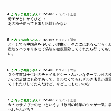
4.
かれっじ名無しさん
2015/04/16
▼コメント返信
椅子がとにかくひどい
あの椅子使ってる限り絶対行かない
5.
かれっじ名無しさん
2015/04/16
▼コメント返信
どうしても中国産を使いたい理由が、そこにはあるんだろう
産地をハッキリさせて偽装を徹底排除してくれたら行っても
い。
6.
かれっじ名無しさん
2015/04/16
▼コメント返信
２０年前は子供用のチャイルドシートみたいなテーブル付の
がどの店舗にも必ずあって、言わなくてもわざわざ店員が設
てくれたりしてたんだけど、今どこにもないのな
7.
かれっじ名無しさん
2015/04/16
▼コメント返信
今のカサノヴァのせいというより原田の所業のツケが一気に
化したんだろ？