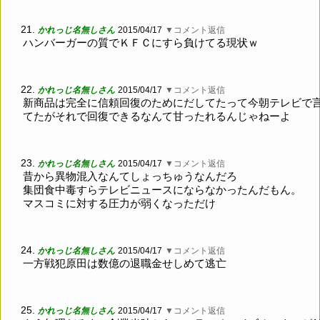
21.
かれっじ名無しさん
2015/04/17
▼コメント返信
ハンバーガーの質でＫＦＣにすら負けてる現状ｗ
22.
かれっじ名無しさん
2015/04/17
▼コメント返信
新商品は完全に信頼回復のためにだしてたって今朝テレビで
てたがそれで回復できるなんて甘ったれるんじゃねーよ
23.
かれっじ名無しさん
2015/04/17
▼コメント返信
昔から異物混入なんてしょっちゅうなんだろ
集団食中毒すらテレビニュースにならなかったんだもん。
マスコミに対する圧力が弱くなっただけ
24.
かれっじ名無しさん
2015/04/17
▼コメント返信
一方戦犯原田は数億の退職金せしめて逃亡
25.
かれっじ名無しさん
2015/04/17
▼コメント返信