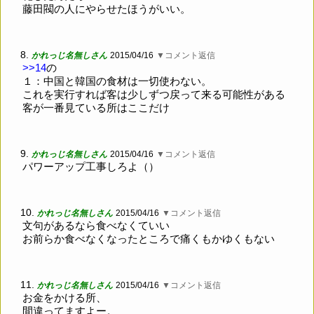
藤田閥の人にやらせたほうがいい。
8.
かれっじ名無しさん
2015/04/16
▼コメント返信
>>14
の
１：中国と韓国の食材は一切使わない。
これを実行すれば客は少しずつ戻って来る可能性がある
客が一番見ている所はここだけ
9.
かれっじ名無しさん
2015/04/16
▼コメント返信
パワーアップ工事しろよ（）
10.
かれっじ名無しさん
2015/04/16
▼コメント返信
文句があるなら食べなくていい
お前らか食べなくなったところで痛くもかゆくもない
11.
かれっじ名無しさん
2015/04/16
▼コメント返信
お金をかける所、
間違ってますよー。