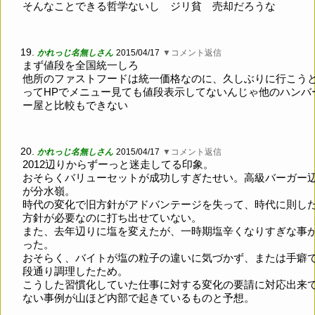
そんなことできる哲学ないし ジリ貧 売却だろうな
19.
かれっじ名無しさん
2015/04/17
▼コメント返信
まず値段を全国統一しろ
他所のファストフードは統一価格なのに、久しぶりに行こう
ってHPでメニュー見ても値段表示してないんじゃ他のハンバ
ー屋と比較もできない
20.
かれっじ名無しさん
2015/04/17
▼コメント返信
2012辺りからずーっと迷走してる印象。
おそらくバリューセットが成功しすぎたせい。高級バーガー
が分水嶺。
時代の変化で旧方針がアドバンテージを失って、時代に則し
方針が必要なのに打ち出せていない。
また、去年辺りに塩を変えたが、一時期塩辛くなりすぎな事
った。
おそらく、バイトが塩の粒子の違いに気づかず、または手癖
段通り調理したため。
こうした習慣化していた仕事に対する変化の要請に対応出来
ない事例が山ほど内部で起きているものと予想。