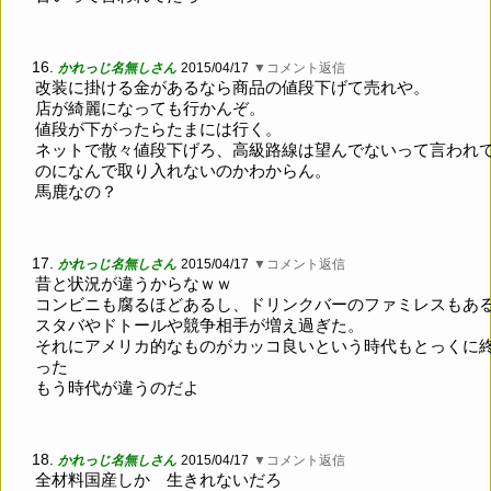
16.
かれっじ名無しさん
2015/04/17
▼コメント返信
改装に掛ける金があるなら商品の値段下げて売れや。
店が綺麗になっても行かんぞ。
値段が下がったらたまには行く。
ネットで散々値段下げろ、高級路線は望んでないって言われ
のになんで取り入れないのかわからん。
馬鹿なの？
17.
かれっじ名無しさん
2015/04/17
▼コメント返信
昔と状況が違うからなｗｗ
コンビニも腐るほどあるし、ドリンクバーのファミレスもあ
スタバやドトールや競争相手が増え過ぎた。
それにアメリカ的なものがカッコ良いという時代もとっくに
った
もう時代が違うのだよ
18.
かれっじ名無しさん
2015/04/17
▼コメント返信
全材料国産しか 生きれないだろ