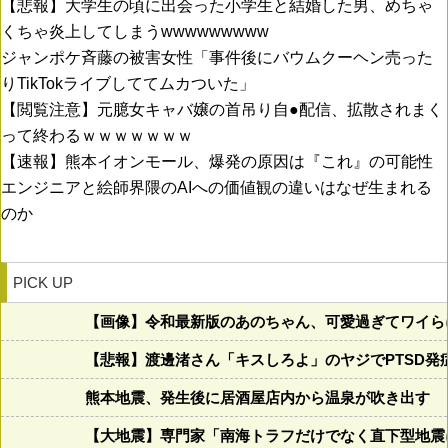
【悲報】大学生の頃に出会った小学生と結婚した男、めちゃ
くちゃ炎上してしまうwwwwwwwww
ジャンポケ斉藤の被害女性「事件後にバウムクーヘン売った
りTikTokライブしててムカついた」
【閲覧注意】元臆女キャバ嬢の首吊り自●配信、拡散されまく
って終わるｗｗｗｗｗｗｗ
【速報】熊本イオンモール、爆発の原因は『これ』の可能性
エンジニアと絵師界隈のAIへの価値観の違いはなぜ生まれる
のか
PICK UP
【画像】令和最新版のあのちゃん、可愛過ぎてワイらにブッ
【悲報】渡邊渚さん「キスしろよ」のヤジでPTSD発
熊本地震、発生後に居酒屋店内から温泉が吹き出す
【大地震】専門家「南海トラフだけでなく直下型地震