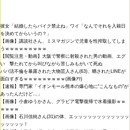
彼女「結婚したらバイク禁止ね」ワイ「なんでそれを入籍日
を決めてからいうの？」
【画像】講談社さん、ミスマガジンで児童を性搾取してしま
うｗｗｗｗｗｗｗｗｗ
【閲覧注意・動画】大阪で警察に射殺された男の動画、エグ
い 撃たれてから叫びながら苦しみもがいて死ぬ
パパ活不倫を暴露された大物芸人さん(63)、晒されたLINEが
面白すぎるｗｗｗｗｗｗｗｗｗ(画像ｱﾘ)
【速報】専門家「イオンモール熊本の爆心地に”こんなもの”が
あったんだけど…」
【画像】小倉ゆうかさん、グラビア電撃復帰で水着撮影ｗｗ
ｗｗｗｗ
【画像】石川佳純さん(31)の体、エッッッッッッッッッッッッ
ッッッッッ！