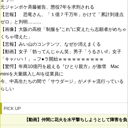
元ジャンポケ斉藤被告、懲役7年を求刑される
【悲報】 恐竜さん、「１億７千万年」かけて「累計到達点
ゼロ」と判明………
【画像】大阪の高校「制服を”これ”に変えたら志願者がめちゃ
くちゃ増えた」
【悲報】みい山のコンテンツ、なぜか消えまくる
【動画】女子「勃ってんじゃん笑」男子「うるさい//」女子
「キャハハ！」→フ●ラ開始ｗｗｗｗｗｗｗｗｗｗ
【驚愕】年商10億円を超える『ひとり親方』が激増 Mac
miniを大量購入しAIを従業員に
今、中高生たちの間で「サウダージ」がメチャ流行っている
らしい
PICK UP
【動画】仲間に花火を水平撃ちしようとして障害を負