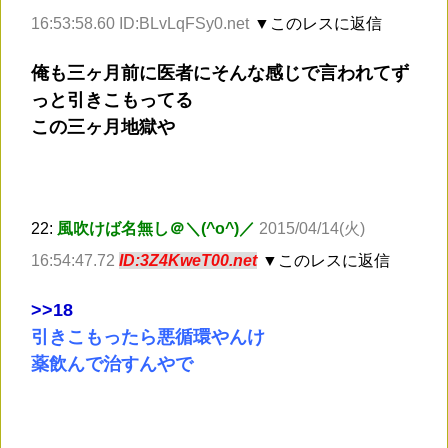
16:53:58.60 ID:BLvLqFSy0.net
▼このレスに返信
俺も三ヶ月前に医者にそんな感じで言われてず
っと引きこもってる
この三ヶ月地獄や
22:
風吹けば名無し＠＼(^o^)／
2015/04/14(火)
16:54:47.72
ID:3Z4KweT00.net
▼このレスに返信
>
>18
引きこもったら悪循環やんけ
薬飲んで治すんやで