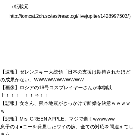
（転載元：
http://tomcat.2ch.sc/test/read.cgi/livejupiter/1428997503/）
【速報】ゼレンスキー大統領「日本の支援は期待されたほど
の成果がない」WWWWWWWWWWW
【画像】ロシアの18号コスプレイヤーさんが本物以
上！！！！！！⇒！！
【悲報】女さん、熊本地震がきっかけで離婚を決意ｗｗｗｗ
ｗ
【悲報】Mrs. GREEN APPLE、マジで逝くwwwwww
息子のオ●ニーを発見したワイの嫁、全ての対応を間違えてし
まう…