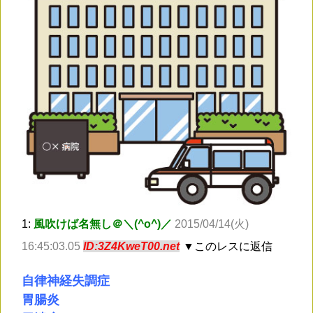
1:
風吹けば名無し＠＼(^o^)／
2015/04/14(火)
16:45:03.05
ID:3Z4KweT00.net
▼このレスに返信
自律神経失調症
胃腸炎