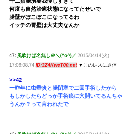
十二指腸潰瘍我慢しすぎて
何度も自然治癒状態になってたせいで
腸壁がぼこぼこになってるわ
イッチの胃壁は大丈夫なんか
47:
風吹けば名無し＠＼(^o^)／
2015/04/14(火)
17:06:08.74
ID:3Z4KweT00.net
▼このレスに返信
>
>42
一昨年に虫垂炎と腸閉塞で二回手術したから
もしかしたらどっか手術痕に穴開いてるんちゃ
うんか？って言われたで