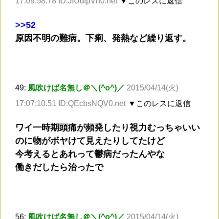
17:09:58.78 ID:JfUutpVh0.net
▼このレスに返信
>
>52
原因不明の難病。下痢、発熱など繰り返す。
49:
風吹けば名無し＠＼(^o^)／
2015/04/14(火)
17:07:10.51 ID:QEcbsNQV0.net
▼このレスに返信
ワイ一時期頭痛が頻発したり視力むっちゃいい
のに物がボヤけて見えたりしてたけど
今考えるとあれって鬱病だったんやな
働きだしたら治ったで
56:
風吹けば名無し＠＼(^o^)／
2015/04/14(火)