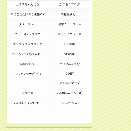
カオスちゃんねる
かつもくブログ
気になるたけのこ速報VIP
情報屋さん。
ダメージzero
哲学ニュースnwk
ニュー速VIPブログ
働くモノニュース
ブラブラブラウジング
U-1速報
ライフハックちゃんねる
流速VIP
笑韓ブログ
オワタあんてな
2GET
しぃアンテナ(*ﾟーﾟ)
２ちゃんマップ
ニュー速
ヌルポあんてな(ﾟДﾟ)
ワロタあんてな(・∀・)
にゅーもふ