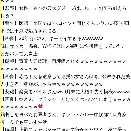
ｗｗｗ
【悲報】女性「男への最大ダメージはこれ」←お前ら耐えら
れる？
【警告】医師「米国では”ヘロインと同じくらいヤバい薬”が日
本では平気で処方されてる」
【画像】20年前のAV、キチガイすぎるwwwwww
韓国サッカー協会、W杯で外国人審判に性接待をしていたこ
とがバレて大炎上
【朗報】菅直人元総理、再評価されるｗｗｗｗｗｗｗｗｗｗ
ｗｗｗｗｗｗｗｗ
【画像】赤ちゃんを遺棄して逮捕の女さん(23)、公表された美
人すぎるご尊顔がこちら⇒ｗｗｗｗｗｗｗｗｗｗ
【悲報】楽天モバイルさんww9月末に人権を失う模様wwwww
【画像】妹さん、ブラジャーだけでくつろいでしまうｗｗｗw
ｗｗｗｗｗｗｗｗ
鶏刺しを食べたお医者さん、ギラン・バレー症候群で全身麻
痺 今でも車いす生活
【嗚咽】上司にキャバクラに連れて行かれたワイ、家に帰っ