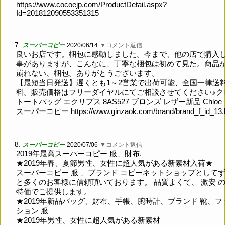
https://www.cocoejp.com/ProductDetail.aspx?
Id=201812090553351315
7.
スーパーコピー
2020/06/14
▼コメント返信
良いお店です。梱包に感動しました。今まで、他の店で購入
事がありますが、こんなに、丁寧な梱包は初めて見た。商品
崩れない、梱包。ありがとうございます。
【最短当日発送】遅くとも1～2営業で出荷可能、全国一律送
料。販売価格はフリーダイヤルにてご相談させてください♪ク
トートバッグ エクリプス 8AS527 ブロンズ レザー新品 Chloe
スーパーコピー
https://www.ginzaok.com/brand/brand_f_id_13.
8.
スーパーコピー
2020/07/06
▼コメント返信
2019年最高スーパーコピー 服、財布.
★2019年春、夏節男性、女性に超人気がある新素材入荷★
スーパーコピー 服 、ブランド コピーネットショップとして
と多くのお客様に信頼頂いております。 品質よくて、 激安 
特価でご提供します。
★2019年新品バッグ、財布、手帳、腕時計、ブランド 靴、フ
ション 服
★2019年男性、女性に超人気がある新素材