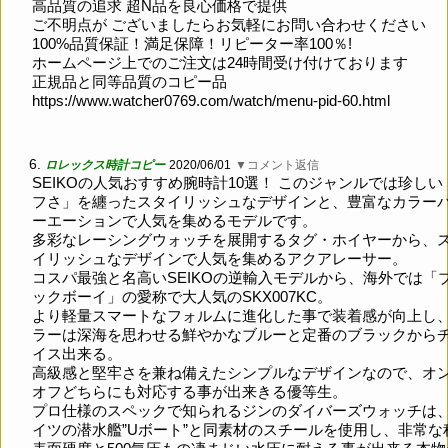
高品質の追求 超N品を良心価格で提供
ご不明点が ございましたらお気軽にお問い合わせください
100%品質保証！満足保障！リピーター率100％!
ホームページ上でのご注文は24時間受け付けております
正規品と同等品質のコピー品
https://www.watcher0769.com/watch/menu-pid-60.html
6.
ロレックス時計コピー
2020/06/01
▼コメント返信
SEIKOの人気おすすめ腕時計10選！ このジャンルでは珍しい
フさ」を纏ったスタイリッシュなデザインと、豊富なカラー
ーエーションで人気を集めるモデルです。
多彩なレーシングウォッチを展開するタグ・ホイヤーから、
イリッシュなデザインで人気を集めるアクアレーサー。
コスパ最強と名高いSEIKOの逆輸入モデルから、海外では「
ックボーイ」の愛称で大人気のSKX007KC。
より軽量スマートなフォルムに進化した事で装着感が向上し
ラーは深海を思わせる鮮やかなブルーと定番のブラックから
イス出来る。
高級感と堅牢さを兼ね備えたシンプルなデザインなので、オ
オフどちらにも対応する事が出来きる優等生。
プロ仕様のスペックで知られるジンのダイバーズウォッチは
イツの潜水艦”Uボート”と同素材のスチールを使用し、非常な