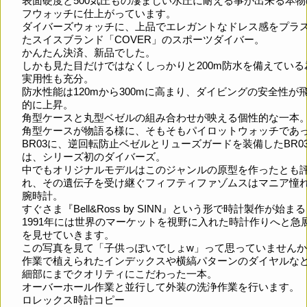
表面硬度と500気圧もの凄まじい水圧に耐える事が出来る本物
フウォッチに仕上がっています。
ダイバーズウォッチに、上品でエレガントなドレス感をプラ
たスイスブランド「COVER」のスポーツダイバー。
かんたん決済、新品でした。
しかも見た目だけではなくしっかりと200m防水を備えている
実用性も充分。
防水性能は120mから300mに高まり、ダイビングの安全性が
的に上昇。
角型ケースと丸型ベゼルの組み合わせが映える個性的な一本
角型ケースが物語る様に、そもそもパイロットウォッチであ
BR03に、逆回転防止ベゼルとリューズガードを装備したBR03-
は、シリーズ初のダイバーズ。
中でもオリジナルモデルはこのジャンルの原型を作ったとも
れ、その遺伝子を受け継ぐフィフティファゾムスはマニア憧
腕時計。
すぐさま『Bell&Ross by SINN』という形で時計製作が始ま
1991年には世界のマーケットを視野に入れた時計作りへと急
を見せていきます。
この写真を見て「子供っぽいでしょw」って思っていません
作業で植えられたインデックスや横縞パターンのダイヤルな
細部にまでクオリティにこだわった一本。
オーバーホール作業と並行して外装の洗浄作業を行います。
ロレックス時計コピー