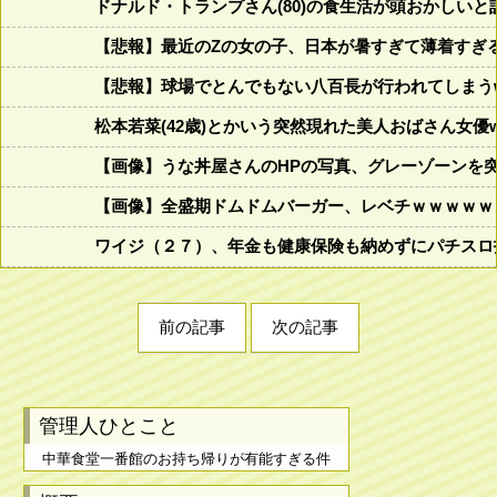
ドナルド・トランプさん(80)の食生活が頭おかしいと話題にw w
【悲報】最近のZの女の子、日本が暑すぎて薄着すぎ
【悲報】球場でとんでもない八百長が行われてしまうww
松本若菜(42歳)とかいう突然現れた美人おばさん女優
【画像】うな丼屋さんのHPの写真、グレーゾーンを
【画像】全盛期ドムドムバーガー、レベチｗｗｗｗｗ
ワイジ（２７）、年金も健康保険も納めずにパチスロ
前の記事
次の記事
管理人ひとこと
中華食堂一番館のお持ち帰りが有能すぎる件