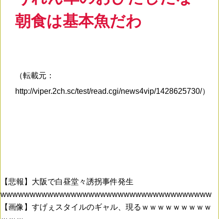
朝食は基本魚だわ
（転載元：
http://viper.2ch.sc/test/read.cgi/news4vip/1428625730/）
【悲報】大阪で白昼堂々誘拐事件発生
wwwwwwwwwwwwwwwwwwwwwwwwwwwwwwwwwwww
【画像】すげぇスタイルのギャル、現るｗｗｗｗｗｗｗｗｗ