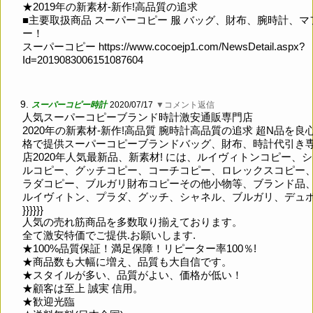
★2019年の新素材-新作!高品質の追求
■主要取扱商品 スーパーコピー 服 バッグ、財布、腕時計、マ
ー！
スーパーコピー
https://www.cocoejp1.com/NewsDetail.aspx?
Id=2019083006151087604
9.
スーパーコピー時計
2020/07/17
▼コメント返信
人気スーパーコピーブランド時計激安通販専門店
2020年の新素材-新作!高品質 腕時計高品質の追求 超N品を良
格で提供スーパーコピーブランドバッグ、財布、時計代引き
店2020年人気最新品、新素材! には、ルイヴィトンコピー、
ルコピー、グッチコピー、コーチコピー、ロレックスコピー
ラダコピー、ブルガリ財布コピーその他小物等、ブランド品
ルイヴィトン、プラダ、グッチ、シャネル、ブルガリ、デュ
}}}}}}
人気の売れ筋商品を多数取り揃えております。
全て激安特価でご提供.お願いします.
★100%品質保証！満足保障！リピーター率100％!
★商品数も大幅に増え、品質も大自信です。
★スタイルが多い、品質がよい、価格が低い！
★顧客は至上 誠実 信用。
★歓迎光臨