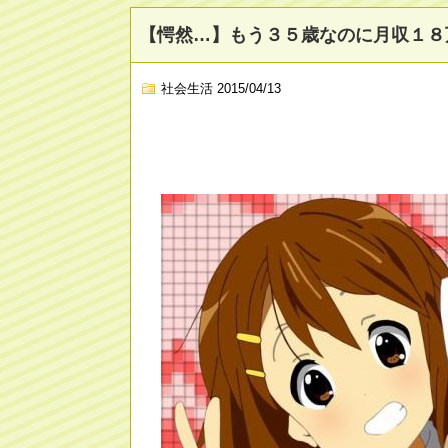
【愕然…】もう３５歳なのに月収１８
社会生活
2015/04/13