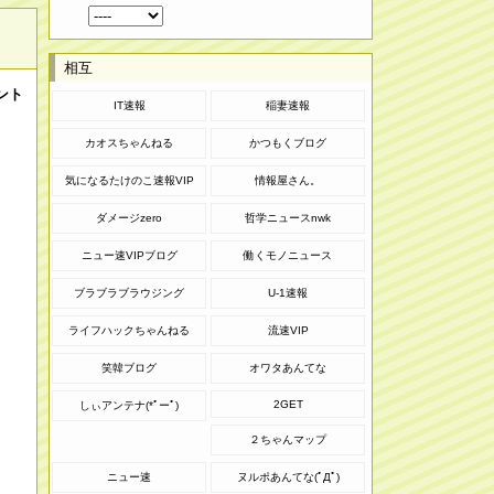
相互
ント
IT速報
稲妻速報
カオスちゃんねる
かつもくブログ
気になるたけのこ速報VIP
情報屋さん。
ダメージzero
哲学ニュースnwk
ニュー速VIPブログ
働くモノニュース
ブラブラブラウジング
U-1速報
ライフハックちゃんねる
流速VIP
笑韓ブログ
オワタあんてな
2GET
しぃアンテナ(*ﾟーﾟ)
２ちゃんマップ
ニュー速
ヌルポあんてな(ﾟДﾟ)