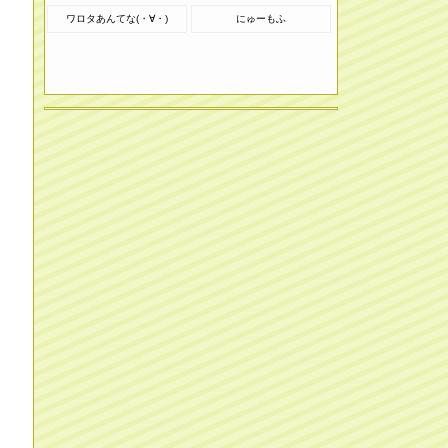
ワロタあんてな(・∀・)
にゅーもふ