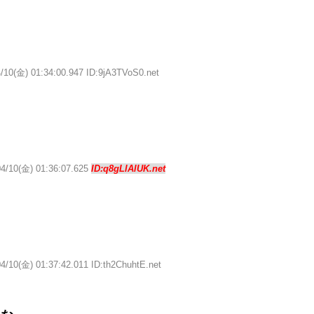
/10(金) 01:34:00.947 ID:9jA3TVoS0.net
04/10(金) 01:36:07.625
ID:q8gLlAlUK.net
4/10(金) 01:37:42.011 ID:th2ChuhtE.net