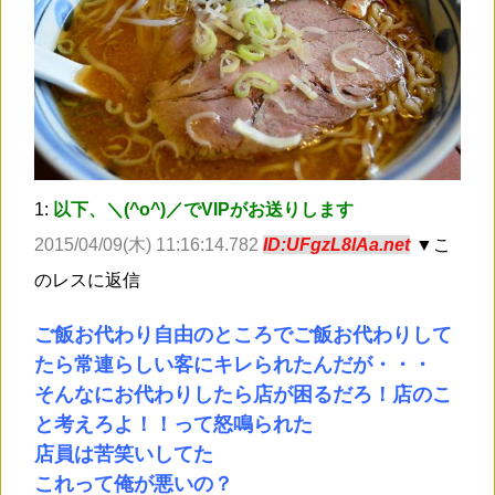
1:
以下、＼(^o^)／でVIPがお送りします
2015/04/09(木) 11:16:14.782
ID:UFgzL8lAa.net
▼こ
のレスに返信
ご飯お代わり自由のところでご飯お代わりして
たら常連らしい客にキレられたんだが・・・
そんなにお代わりしたら店が困るだろ！店のこ
と考えろよ！！って怒鳴られた
店員は苦笑いしてた
これって俺が悪いの？