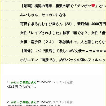
【動画】福岡の電車、複数の駅で「チンポッ
」とい
みいちゃん、セコカンになる
可愛すぎるおむすび屋さん（28）、新店舗に4000
女性「レイプされました」検事「嘘では？」女性「傷
女優・南沙良（２４）「私は陰キャ。人と話したくな
【画像】マジで復活して欲しいAV女優ｗｗｗｗｗｗ
ホリエモン「面接でさ、納豆パックの薄いフィルムっ
1.
かれっじ名無しさん
2015/04/11
▼コメント返信
体は男でも心が…
2.
かれっじ名無しさん
2015/04/11
▼コメント返信