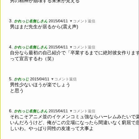
男の精神が崩壊する未来が見える
3.
かれっじ名無しさん
2015/04/11
▼コメント返信
男はまだ先生が居るから(震え声)
4.
かれっじ名無しさん
2015/04/11
▼コメント返信
自分なら最初の自己紹介で「卒業するまでに絶対彼女作ります
って宣言するわ（笑）
5.
かれっじ
2015/04/11
▼コメント返信
男性少ないほうが楽でしょう
と思う
6.
かれっじ名無しさん
2015/04/11
▼コメント返信
それこそアニメ並のイケメンコミュ強ならハーレムみたいで
いんだろうけど、俺がこの立場になったら間違いなく窮屈で
しいわ。やっぱり同性の友達って大事よ