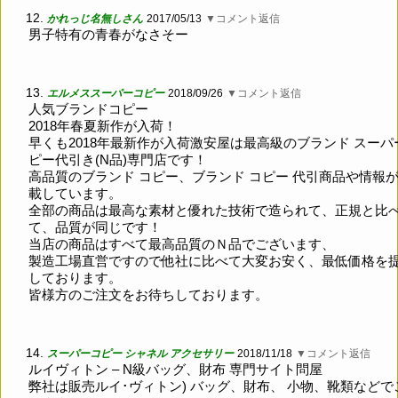
12.
かれっじ名無しさん
2017/05/13
▼コメント返信
男子特有の青春がなさそー
13.
エルメススーパーコピー
2018/09/26
▼コメント返信
人気ブランドコピー
2018年春夏新作が入荷！
早くも2018年最新作が入荷激安屋は最高級のブランド スーパ
ピー代引き(N品)専門店です！
高品質のブランド コピー、ブランド コピー 代引商品や情報
載しています。
全部の商品は最高な素材と優れた技術で造られて、正規と比
て、品質が同じです！
当店の商品はすべて最高品質のＮ品でございます、
製造工場直営ですので他社に比べて大変お安く、最低価格を
しております。
皆様方のご注文をお待ちしております。
14.
スーパーコピー シャネル アクセサリー
2018/11/18
▼コメント返信
ルイヴィトン – N級バッグ、財布 専門サイト問屋
弊社は販売ルイ･ヴィトン) バッグ、財布、 小物、靴類などで