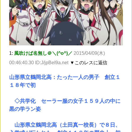
1:
風吹けば名無し＠＼(^o^)／
2015/04/09(木)
00:46:40.30 ID:J/jpBeI9a.net
▼このレスに返信
山形県立鶴岡北高：たった一人の男子 創立１
１８年で初
◇共学化 セーラー服の女子１５９人の中に
黒の学ラン姿
山形県立鶴岡北高（土田真一校長）で８日、