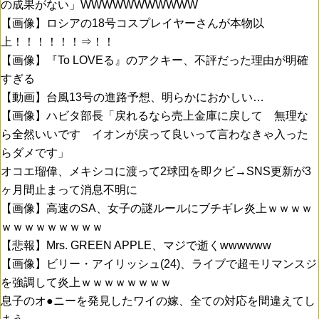
の成果がない」WWWWWWWWWWW
【画像】ロシアの18号コスプレイヤーさんが本物以
上！！！！！！⇒！！
【画像】『To LOVEる』のアクキー、不評だった理由が明確
すぎる
【動画】台風13号の進路予想、明らかにおかしい…
【画像】ハビタ部長「戻れるなら売上金庫に戻して 無理な
ら全然いいです イオンが戻って良いって言わなきゃ入った
らダメです」
オコエ瑠偉、メキシコに渡って2球団を即クビ→SNS更新が3
ヶ月間止まって消息不明に
【画像】高速のSA、女子の謎ルールにブチギレ炎上ｗｗｗｗ
ｗｗｗｗｗｗｗｗｗ
【悲報】Mrs. GREEN APPLE、マジで逝くwwwwww
【画像】ビリー・アイリッシュ(24)、ライブで超モリマンスジ
を強調して炎上ｗｗｗｗｗｗｗｗ
息子のオ●ニーを発見したワイの嫁、全ての対応を間違えてし