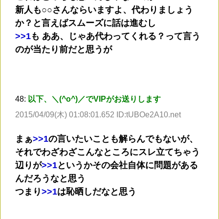
新人も○○さんならいますよ、代わりましょう
か？と言えばスムーズに話は進むし
>
>1
も ああ、じゃあ代わってくれる？って言う
のが当たり前だと思うが
48:
以下、＼(^o^)／でVIPがお送りします
2015/04/09(木) 01:08:01.652 ID:tUBOe2A10.net
まぁ
>
>1
の言いたいことも解らんでもないが、
それでわざわざこんなところにスレ立てちゃう
辺りが
>
>1
というかその会社自体に問題がある
んだろうなと思う
つまり
>
>1
は恥晒しだなと思う