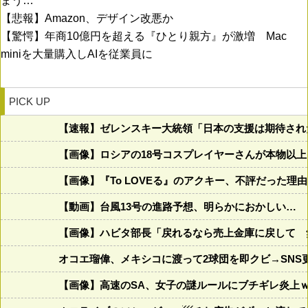
まう…
【悲報】Amazon、デザイン改悪か
【驚愕】年商10億円を超える『ひとり親方』が激増 Mac
miniを大量購入しAIを従業員に
PICK UP
【速報】ゼレンスキー大統領「日本の支援は期待され
【画像】ロシアの18号コスプレイヤーさんが本物以
【画像】『To LOVEる』のアクキー、不評だった理
【動画】台風13号の進路予想、明らかにおかしい…
【画像】ハビタ部長「戻れるなら売上金庫に戻して 
オコエ瑠偉、メキシコに渡って2球団を即クビ→SNS
【画像】高速のSA、女子の謎ルールにブチギレ炎上