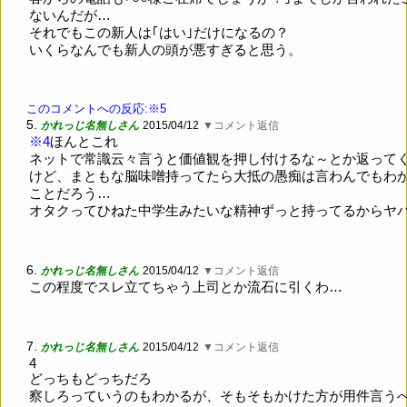
ないんだが…
それでもこの新人は｢はい｣だけになるの？
いくらなんでも新人の頭が悪すぎると思う。
このコメントへの反応:※5
5.
かれっじ名無しさん
2015/04/12
▼コメント返信
※4
ほんとこれ
ネットで常識云々言うと価値観を押し付けるな～とか返って
けど、まともな脳味噌持ってたら大抵の愚痴は言わんでもわ
ことだろう…
オタクってひねた中学生みたいな精神ずっと持ってるからヤ
6.
かれっじ名無しさん
2015/04/12
▼コメント返信
この程度でスレ立てちゃう上司とか流石に引くわ…
7.
かれっじ名無しさん
2015/04/12
▼コメント返信
4
どっちもどっちだろ
察しろっていうのもわかるが、そもそもかけた方が用件言う