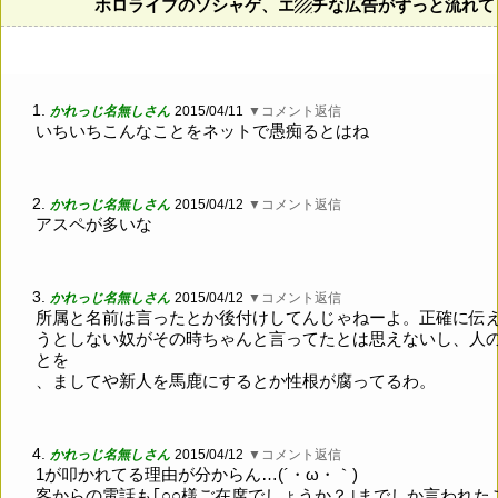
ホロライブのソシャゲ、エ▨チな広告がずっと流れて
1.
かれっじ名無しさん
2015/04/11
▼コメント返信
いちいちこんなことをネットで愚痴るとはね
2.
かれっじ名無しさん
2015/04/12
▼コメント返信
アスペが多いな
3.
かれっじ名無しさん
2015/04/12
▼コメント返信
所属と名前は言ったとか後付けしてんじゃねーよ。正確に伝
うとしない奴がその時ちゃんと言ってたとは思えないし、人
とを
、ましてや新人を馬鹿にするとか性根が腐ってるわ。
4.
かれっじ名無しさん
2015/04/12
▼コメント返信
1が叩かれてる理由が分からん…(´・ω・｀)
客からの電話も｢○○様ご在席でしょうか？｣までしか言われた