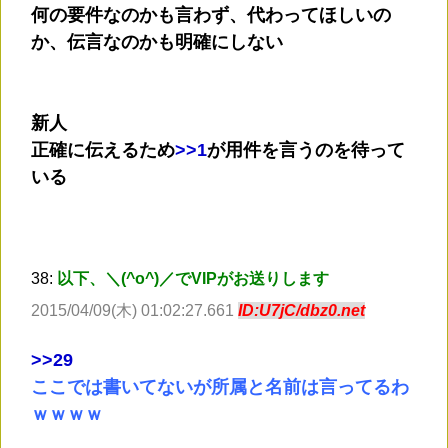
何の要件なのかも言わず、代わってほしいの
か、伝言なのかも明確にしない
新人
正確に伝えるため
>
>1
が用件を言うのを待って
いる
38:
以下、＼(^o^)／でVIPがお送りします
2015/04/09(木) 01:02:27.661
ID:U7jC/dbz0.net
>
>29
ここでは書いてないが所属と名前は言ってるわ
ｗｗｗｗ