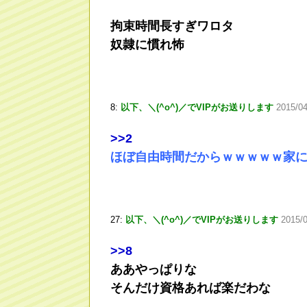
拘束時間長すぎワロタ
奴隷に慣れ怖
8:
以下、＼(^o^)／でVIPがお送りします
2015/0
>
>2
ほぼ自由時間だからｗｗｗｗｗ家
27:
以下、＼(^o^)／でVIPがお送りします
2015/0
>
>8
ああやっぱりな
そんだけ資格あれば楽だわな