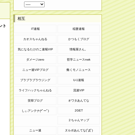
相互
ント
IT速報
稲妻速報
カオスちゃんねる
かつもくブログ
気になるたけのこ速報VIP
情報屋さん。
ダメージzero
哲学ニュースnwk
ニュー速VIPブログ
働くモノニュース
ブラブラブラウジング
U-1速報
ライフハックちゃんねる
流速VIP
笑韓ブログ
オワタあんてな
2GET
しぃアンテナ(*ﾟーﾟ)
２ちゃんマップ
ニュー速
ヌルポあんてな(ﾟДﾟ)