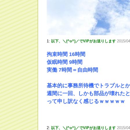
1:
以下、＼(^o^)／でVIPがお送りします
2015/0
拘束時間 16時間
仮眠時間 9時間
実働 7時間＝自由時間
基本的に事務所待機でトラブルと
週間に一回、しかも部品が壊れた
って申し訳なく感じるｗｗｗｗｗ
2:
以下、＼(^o^)／でVIPがお送りします
2015/04