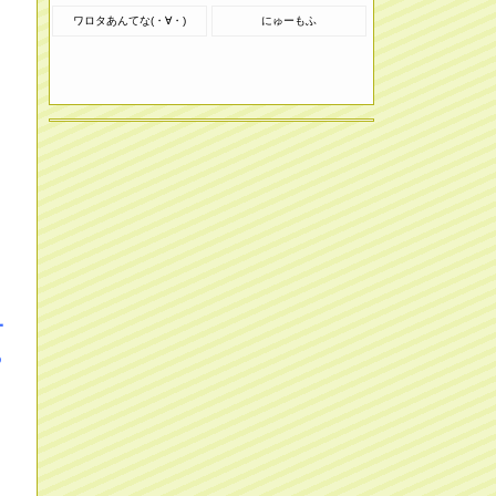
ワロタあんてな(・∀・)
にゅーもふ
一
ら