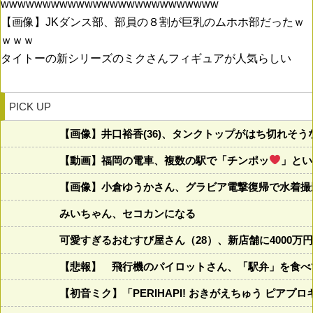
wwwwwwwwwwwwwwwwwwwwwwwwww
【画像】JKダンス部、部員の８割が巨乳のムホホ部だったｗ
ｗｗｗ
タイトーの新シリーズのミクさんフィギュアが人気らしい
PICK UP
【画像】井口裕香(36)、タンクトップがはち切れそ
【動画】福岡の電車、複数の駅で「チンポッ
」とい
【画像】小倉ゆうかさん、グラビア電撃復帰で水着撮
みいちゃん、セコカンになる
可愛すぎるおむすび屋さん（28）、新店舗に4000
【悲報】 飛行機のパイロットさん、「駅弁」を食べ
【初音ミク】「PERIHAPI! おきがえちゅう ピア