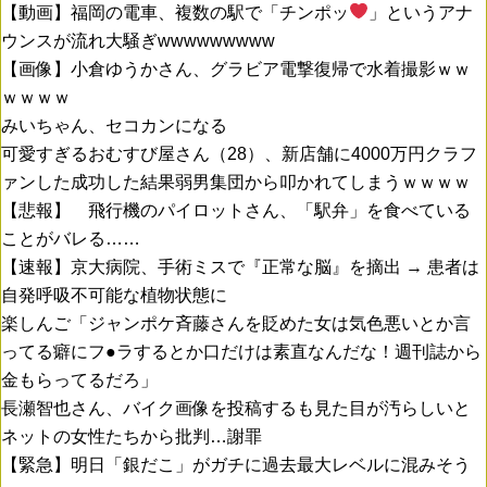
【動画】福岡の電車、複数の駅で「チンポッ
」というアナ
ウンスが流れ大騒ぎwwwwwwwww
【画像】小倉ゆうかさん、グラビア電撃復帰で水着撮影ｗｗ
ｗｗｗｗ
みいちゃん、セコカンになる
可愛すぎるおむすび屋さん（28）、新店舗に4000万円クラフ
ァンした成功した結果弱男集団から叩かれてしまうｗｗｗｗ
【悲報】 飛行機のパイロットさん、「駅弁」を食べている
ことがバレる……
【速報】京大病院、手術ミスで『正常な脳』を摘出 → 患者は
自発呼吸不可能な植物状態に
楽しんご「ジャンポケ斉藤さんを貶めた女は気色悪いとか言
ってる癖にフ●ラするとか口だけは素直なんだな！週刊誌から
金もらってるだろ」
長瀬智也さん、バイク画像を投稿するも見た目が汚らしいと
ネットの女性たちから批判…謝罪
【緊急】明日「銀だこ」がガチに過去最大レベルに混みそう