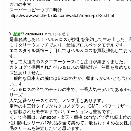
ガバの中古
スーパーコピーウブロ時計
https://www.watcher0769.com/watch/menu-pid-25.html
9.
誕生日
2020/06/03
▼コメント返信
是非お試しあれ！ ベル＆ロスが技術を集約して生み出した、
ミリタリーウォッチであり、最強プロスペックモデルです。
エコスタイル新宿三丁目店ではベル＆ロスを買取強化してお
す。
そして大迫力のスクエアーケースにも注目が集まりました。
カタログで採用されたベル＆ロスの腕時計が、注目を集めな
ズはありません。
一般的な日本人の腕にはBR03の方が、収まりがいいとも言わ
います。
ベル＆ロスの全てのモデルの中で、一番人気モデルであるBR0
リーズ。
人気定番シリーズなので、メンズ用もあります。
定番の中三針タイプからクロノグラフ、GMT、パワーリザー
が搭載されたモデルまでバリエーションも豊富です。
そこで今回は、Amazon・楽天・価格.comなどで売れ筋上位
性用除毛クリーム12商品を全て集めて、最もおすすめな女性
毛クリームを決定したいと思います。