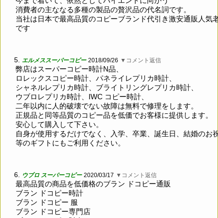
今まで着いて、依然としてハイエンドに向かう
消費者の主ななる多種の製品の贅沢品の代名詞です。
当社は日本で最高品質のコピーブランド代引き激安通販人気
です
5.
エルメススーパーコピー
2018/09/26
▼コメント返信
弊店はスーパーコピー時計N品、
ロレックスコピー時計、パネライレプリカ時計、
シャネルレプリカ時計、ブライトリングレプリカ時計、
ウブロレプリカ時計、IWC コピー時計、
二年以内に人的破壊でない故障は無料で修理をします。
正規品と同等品質のコピー品を低価でお客様に提供します。
安心して購入して下さい。
自身が使用するだけでなく、入学、卒業、誕生日、結婚のお
等のギフトにもご利用ください。
6.
ウブロ スーパーコピー
2020/03/17
▼コメント返信
最高品質の商品を低価格のブラン ドコピー通販
ブラン ドコピー時計
ブラン ドコピー 服
ブラン ドコピー専門店