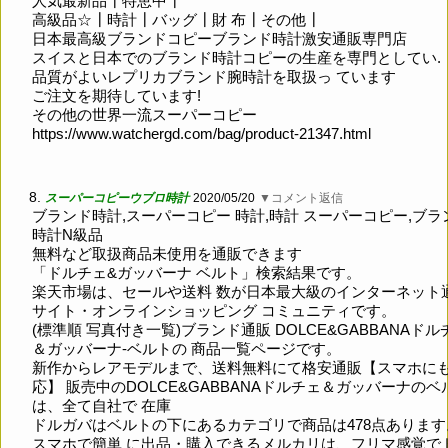
人気最新品┃特恵中┃
高級品☆┃時計┃バッグ┃財 布┃その他┃
日本最高級ブランドコピーブランド時計激安通販専門店
スイスと日本でのブランド時計コピーの生産を専門としてい.
品質がよいレプリカブランド腕時計を取扱っ ています
ご注文を期待しています!
その他の世界一流スーパーコピー
https://www.watchergd.com/bag/product-21347.html
8.
スーパーコピーウブロ時計
2020/05/20
▼コメント返信
ブランド時計,スーパーコピー 時計,時計 スーパーコピー,ブラ
時計N級品
無料など取扱商品未使用を通販できます
「ドルチェ&ガッバーナ ベルト」検索結果です。
楽天市場は、セールや送料 数が日本最大級のインターネット
サイト・オンラインショッピング コミュニティです。
(標準順 写真付き一覧)ブランド通販 DOLCE&GABBANAドル
＆ガッバーナ-ベルトの 商品一覧ページです。
新作からレアモデルまで、送料無料にて格安通販【スマホにも
応】 販売中のDOLCE&GABBANAドルチェ＆ガッバーナのベ
は、全て自社で 在庫
ドルガバはベルトの下にあるカテゴリで商品は478点あります
スマホで簡単 に出品・購入できるメルカリは、フリマ感覚で