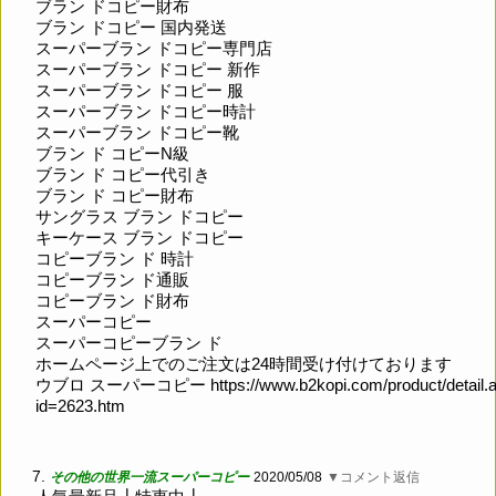
ブラン ドコピー財布
ブラン ドコピー 国内発送
スーパーブラン ドコピー専門店
スーパーブラン ドコピー 新作
スーパーブラン ドコピー 服
スーパーブラン ドコピー時計
スーパーブラン ドコピー靴
ブラン ド コピーN級
ブラン ド コピー代引き
ブラン ド コピー財布
サングラス ブラン ドコピー
キーケース ブラン ドコピー
コピーブラン ド 時計
コピーブラン ド通販
コピーブラン ド財布
スーパーコピー
スーパーコピーブラン ド
ホームページ上でのご注文は24時間受け付けております
ウブロ スーパーコピー
https://www.b2kopi.com/product/detail.
id=2623.htm
7.
その他の世界一流スーパーコピー
2020/05/08
▼コメント返信