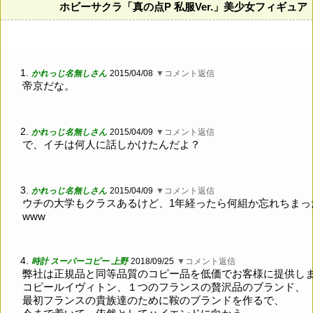
ホビーサクラ「真の点P 私服Ver.」美少女フィギュ
1.
かれっじ名無しさん
2015/04/08
▼コメント返信
帝京だな。
2.
かれっじ名無しさん
2015/04/09
▼コメント返信
で、イチは何人に話しかけたんだよ？
3.
かれっじ名無しさん
2015/04/09
▼コメント返信
ウチの大学もクラスあるけど、1年経ったら何組か忘れちまっ
www
4.
時計 スーパーコピー 上野
2018/09/25
▼コメント返信
弊社は正規品と同等品質のコピー品を低価でお客様に提供し
コピールイヴィトン、１つのフランスの贅沢品のブランド、
最初フランスの貴族達のために鞍のブランドを作るで、