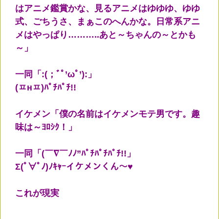
はアニメ鑑賞かな、見るアニメはゆゆゆ、ゆゆ
式、ごちうさ、まぁこのへんかな。日常系アニ
メはやっぱり………..あと～ちゃんの～とかも
～」
一同「:(；ﾞﾟ’ωﾟ’):」
(ㅍнㅍ)ﾊﾟﾁﾊﾟﾁ!!
イケメン「僕の名前はイケメンモテ男です。趣
味は～ﾖﾛｼｸ！」
一同「(￣∇￣ﾉﾉ”ﾊﾟﾁﾊﾟﾁﾊﾟﾁ!!」
Σ(ﾟ∀ﾟﾉ)ﾉｷｬｰイケメンくん～♥
これが現実