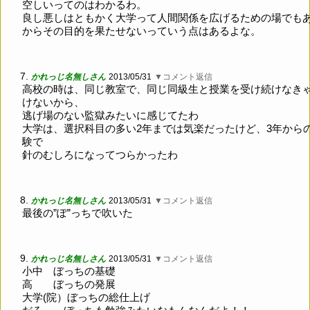
空しいってのはわかるわ。
良し悪しはともかく大学って人間関係を広げるための場でも
からその目的を果たせないっていう点はあるよな。
7.
かれっじ名無しさん
2013/05/31
▼コメント返信
高校の時は、同じ教室で、同じ同級生と授業を受け続けなき
けないから、
逃げ場のない監獄みたいに感じてたわ
大学は、選択科目の多い2年までは気楽だったけど、3年から
験で
針のむしろになってつらかったわ
8.
かれっじ名無しさん
2013/05/31
▼コメント返信
最後の”ぽ”っちで吹いた
9.
かれっじ名無しさん
2013/05/31
▼コメント返信
小中 ぼっちの基礎
高 ぼっちの発展
大学(院）ぼっちの総仕上げ