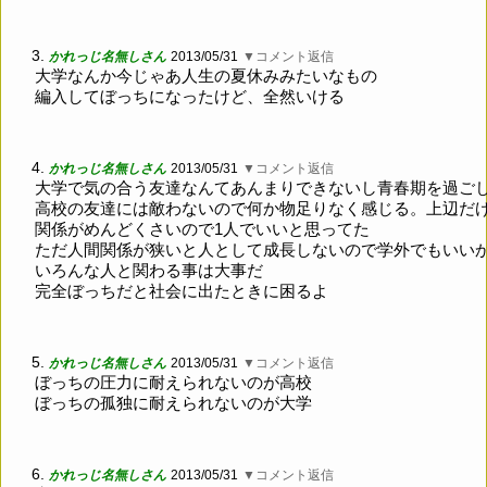
3.
かれっじ名無しさん
2013/05/31
▼コメント返信
大学なんか今じゃあ人生の夏休みみたいなもの
編入してぼっちになったけど、全然いける
4.
かれっじ名無しさん
2013/05/31
▼コメント返信
大学で気の合う友達なんてあんまりできないし青春期を過ご
高校の友達には敵わないので何か物足りなく感じる。上辺だ
関係がめんどくさいので1人でいいと思ってた
ただ人間関係が狭いと人として成長しないので学外でもいい
いろんな人と関わる事は大事だ
完全ぼっちだと社会に出たときに困るよ
5.
かれっじ名無しさん
2013/05/31
▼コメント返信
ぼっちの圧力に耐えられないのが高校
ぼっちの孤独に耐えられないのが大学
6.
かれっじ名無しさん
2013/05/31
▼コメント返信