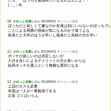
だろ。 ぼっちも勉強みたいなもんなんだよ！！
(；_；#)
10.
かれっじ名無しさん
2013/05/31
▼コメント返信
ぼっちだと寂しくて嫌なのか友達は別にいらないがぼっちで
ことによる周囲の視線が気になるのかで違うよな
前者だと大学のほうが辛いし後者だと高校の方が辛い
11.
かれっじ名無しさん
2013/05/31
▼コメント返信
ボッチが寂しいのは否定しないが
人付き合いによるデメリットの方が多いからな
結局ボッチを選ぶという無難な選択になる
12.
かれっじ名無しさん
2013/05/31
▼コメント返信
上辺のカスも必要
本質は一人が一番勉強できる
正直 ゴミはいらん