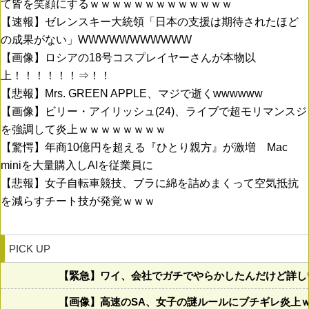
て皆を笑顔にするｗｗｗｗｗｗｗｗｗｗｗｗｗ
【速報】ゼレンスキー大統領「日本の支援は期待されたほど
の成果がない」WWWWWWWWWWW
【画像】ロシアの18号コスプレイヤーさんが本物以
上！！！！！！⇒！！
【悲報】Mrs. GREEN APPLE、マジで逝くwwwwww
【画像】ビリー・アイリッシュ(24)、ライブで超モリマンスジ
を強調して炎上ｗｗｗｗｗｗｗｗ
【驚愕】年商10億円を超える『ひとり親方』が激増 Mac
miniを大量購入しAIを従業員に
【悲報】女子自転車競技、ブラに綿を詰めまくって空気抵抗
を減らすチート技が発覚ｗｗｗ
PICK UP
【緊急】ワイ、会社でガチでやらかしたんだけど詳し
【画像】高速のSA、女子の謎ルールにブチギレ炎上