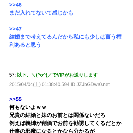
>
>46
まだ入れてないて感じかも
>
>47
結婚まで考えてるんだから私にも少しは言う権
利あると思う
57:
以下、＼(^o^)／でVIPがお送りします
2015/04/04(土) 01:38:40.594 ID:JZJbGDwr0.net
>
>55
何もないよｗｗ
兄貴の結婚と妹のお前とは関係ないだろ
例えば義姉が創価でお前を勧誘してくるだとか
仕事の邪魔になるとかなら分かるが