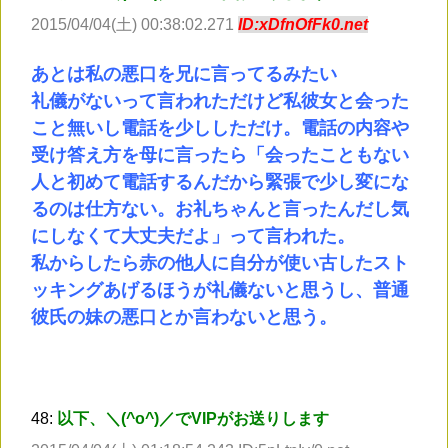
2015/04/04(土) 00:38:02.271
ID:xDfnOfFk0.net
あとは私の悪口を兄に言ってるみたい
礼儀がないって言われただけど私彼女と会った
こと無いし電話を少ししただけ。電話の内容や
受け答え方を母に言ったら「会ったこともない
人と初めて電話するんだから緊張で少し変にな
るのは仕方ない。お礼ちゃんと言ったんだし気
にしなくて大丈夫だよ」って言われた。
私からしたら赤の他人に自分が使い古したスト
ッキングあげるほうが礼儀ないと思うし、普通
彼氏の妹の悪口とか言わないと思う。
48:
以下、＼(^o^)／でVIPがお送りします