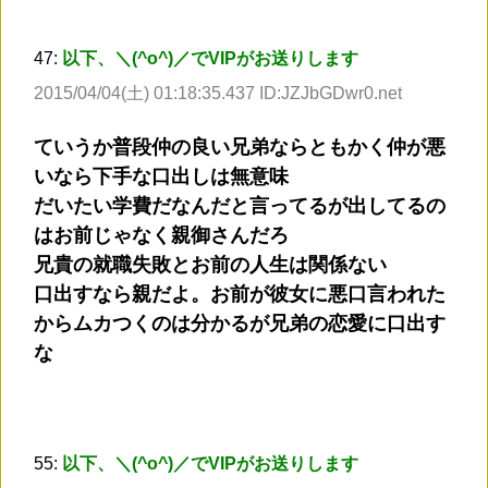
47:
以下、＼(^o^)／でVIPがお送りします
2015/04/04(土) 01:18:35.437 ID:JZJbGDwr0.net
ていうか普段仲の良い兄弟ならともかく仲が悪
いなら下手な口出しは無意味
だいたい学費だなんだと言ってるが出してるの
はお前じゃなく親御さんだろ
兄貴の就職失敗とお前の人生は関係ない
口出すなら親だよ。お前が彼女に悪口言われた
からムカつくのは分かるが兄弟の恋愛に口出す
な
55:
以下、＼(^o^)／でVIPがお送りします