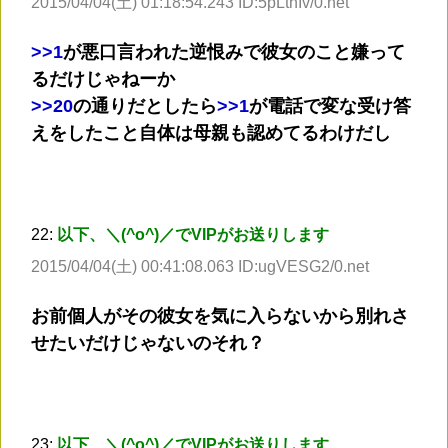
2015/04/04(土) 01:18:54.243 ID:5pLtnIv/0.net
>
>1
が悪口言われた逆恨みで彼女のこと嫌って
るだけじゃねーか
>
>20
の通りだとしたら
>
>1
が電話で変な受け答
えをしたこと自体は母親も認めてるわけだし
22:
以下、＼(^o^)／でVIPがお送りします
2015/04/04(土) 00:41:08.063 ID:ugVESG2/0.net
お前個人がその彼女を気に入らないから別れさ
せたいだけじゃないのそれ？
23:
以下、＼(^o^)／でVIPがお送りします