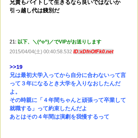
兄貴もバイトして生きるなら良いではないか
引っ越し代は餞別だ
21:
以下、＼(^o^)／でVIPがお送りします
2015/04/04(土) 00:40:58.532
ID:xDfnOfFk0.net
>
>19
兄は最初大学入ってから自分に合わないって言
って３年になるとき大学を入りなおしたんだ
よ。
その時親に「４年間ちゃんと頑張って卒業して
就職する」って約束したんだよ
あとはその４年間は演劇を我慢するって