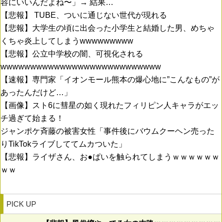
容にいいんだよね〜」→ 結果…
【悲報】 TUBE、ついに通じない世代が現れる
【悲報】大学生の頃に出会った小学生と結婚した男、めちゃ
くちゃ炎上してしまうwwwwwwwww
【悲報】公立中学校の闇、可視化される
wwwwwwwwwwwwwwwwwwwwwwwwwww
【速報】専門家「イオンモール熊本の爆心地に”こんなもの”が
あったんだけど…」
【画像】スト6に彗星の如く現れたフィリピン人キャラがエッ
チ過ぎて始まる！
ジャンポケ斉藤の被害女性「事件後にバウムクーヘン売った
りTikTokライブしててムカついた」
【悲報】ライザさん、お●ぱいを触られてしまうｗｗｗｗｗｗ
ｗｗ
PICK UP