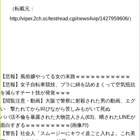
（転載元：
http://viper.2ch.sc/test/read.cgi/news4vip/1427959606/）
【悲報】風俗嬢やってる女の末路ｗｗｗｗｗｗｗｗｗｗｗ
【悲報】女子自転車競技、ブラに綿を詰めまくって空気抵抗
を減らすチート技が発覚ｗｗｗ
【閲覧注意・動画】大阪で警察に射殺された男の動画、エグ
い 撃たれてから叫びながら苦しみもがいて死ぬ
パパ活不倫を暴露された大物芸人さん(63)、晒されたLINEが
面白すぎるｗｗｗｗｗｗｗｗｗ(画像ｱﾘ)
【警告】社会人「スムージーにキウイ皮ごと入れよ。これ美