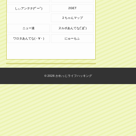
2GET
しぃアンテナ(*ﾟーﾟ)
２ちゃんマップ
ニュー速
ヌルポあんてな(ﾟДﾟ)
ワロタあんてな(・∀・)
にゅーもふ
© 2026
かれっじライフハッキング