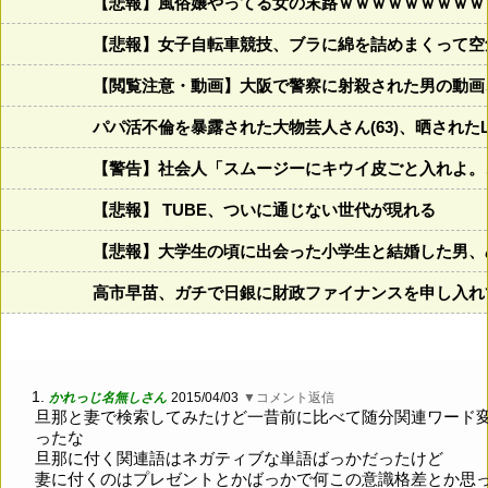
【悲報】風俗嬢やってる女の末路ｗｗｗｗｗｗｗｗｗ
【悲報】女子自転車競技、ブラに綿を詰めまくって空
【閲覧注意・動画】大阪で警察に射殺された男の動画
パパ活不倫を暴露された大物芸人さん(63)、晒されたL
【警告】社会人「スムージーにキウイ皮ごと入れよ。
【悲報】 TUBE、ついに通じない世代が現れる
【悲報】大学生の頃に出会った小学生と結婚した男、め
高市早苗、ガチで日銀に財政ファイナンスを申し入れ
1.
かれっじ名無しさん
2015/04/03
▼コメント返信
旦那と妻で検索してみたけど一昔前に比べて随分関連ワード
ったな
旦那に付く関連語はネガティブな単語ばっかだったけど
妻に付くのはプレゼントとかばっかで何この意識格差とか思