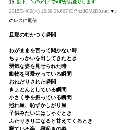
15:
以下、＼(^o^)／でVIPがお送りします
2015/04/02(木) 16:39:06.667 ID:7nzdGM2D0.net
▼こ
のレスに返信
旦那のむかつく瞬間
わがままを言って聞かない時
ちょっかいを出してきたとき
弱気な姿を見せられた時
動物を可愛がっている瞬間
おねだりされた瞬間
きょとんとしている瞬間
小さく手を振っている瞬間
照れ屋、恥ずかしがり屋
子供みたいにはしゃぐとき
ふたりきりになると甘えてくるとき
寝ている姿、寝起きの姿