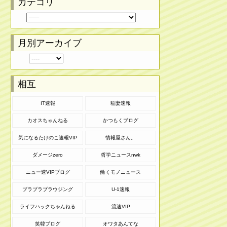
カテゴリ
月別アーカイブ
相互
IT速報
稲妻速報
カオスちゃんねる
かつもくブログ
気になるたけのこ速報VIP
情報屋さん。
ダメージzero
哲学ニュースnwk
ニュー速VIPブログ
働くモノニュース
ブラブラブラウジング
U-1速報
ライフハックちゃんねる
流速VIP
笑韓ブログ
オワタあんてな