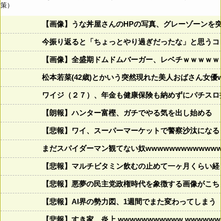
策）
【画像】うな丼屋さんのHPの写真、グレーゾーンを
今振り返ると「ちょっとやり過ぎだったな」と思うコロ
【画像】全盛期ドムドムバーガー、レベチｗｗｗｗｗ
松本若菜(42歳)とかいう突然現れた美人おばさん女優
ワイジ（２７）、年金も健康保険も納めずにパチスロ
【朗報】ハンター富樫、ガチでやる気を出し始める
【悲報】ワイ、スーパーマーケットで警察沙汰になる
まだスパイダーマン観てない奴wwwwwwwwwwwww
【悲報】マルチビタミン飲むの止めて一ヶ月くらい経
【悲報】悪夢の民主党政権時代を象徴する画像がこち
【悲報】AI界の勢力図、1週間でまた変わってしまう
【悲報】すき家、炎上 wwwwwwwwwww wwwwwww