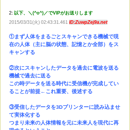
2:
以下、＼(^o^)／でVIPがお送りします
2015/03/31(火) 02:43:31.461
ID:ZuwpZej9a.net
①まず人体をまるごとスキャンできる機械で現
在の人体（主に脳の状態、記憶とか全部）をス
キャンする
②次にスキャンしたデータを過去に電波を送る
機械で過去に送る
この時データを送る時代に受信機が完成してい
ることが前提←これ重要、後述する
③受信したデータを3Dプリンターに読み込ませ
て実体化する
つまり未来の人体情報を元に未来人を現代に再