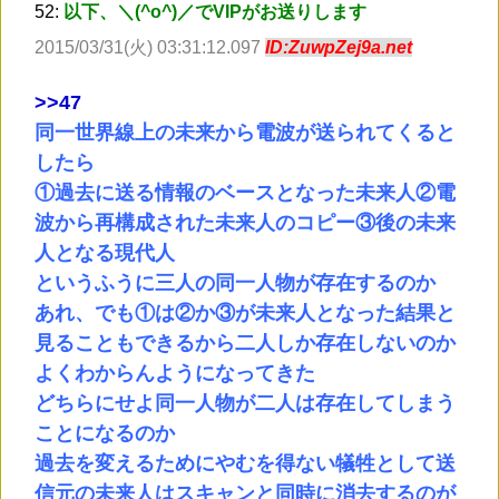
52:
以下、＼(^o^)／でVIPがお送りします
2015/03/31(火) 03:31:12.097
ID:ZuwpZej9a.net
>
>47
同一世界線上の未来から電波が送られてくると
したら
①過去に送る情報のベースとなった未来人②電
波から再構成された未来人のコピー③後の未来
人となる現代人
というふうに三人の同一人物が存在するのか
あれ、でも①は②か③が未来人となった結果と
見ることもできるから二人しか存在しないのか
よくわからんようになってきた
どちらにせよ同一人物が二人は存在してしまう
ことになるのか
過去を変えるためにやむを得ない犠牲として送
信元の未来人はスキャンと同時に消去するのが