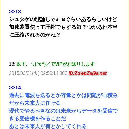
>
>13
シュタゲの理論じゃ3TBぐらいあるらしいけど
加速装置使って圧縮でもする気？つかあれ本当
に圧縮されるのかね？
18:
以下、＼(^o^)／でVIPがお送りします
2015/03/31(火) 02:56:14.303
ID:ZuwpZej9a.net
>
>14
過去に電波を送るとか容量とかは問題が山積み
だから未来人に任せる
現代でやるべきなのは未来からデータを受信で
きる受信機を作ることだ
あとは未来人が何とかしてくれる