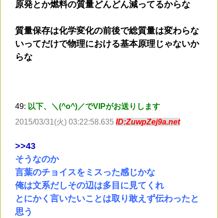
原発とか燃料の質量どんどん減ってるからな
質量保存は化学変化の前後で総質量は変わらな
いってだけで物理における基本原理じゃないか
らな
49:
以下、＼(^o^)／でVIPがお送りします
2015/03/31(火) 03:22:58.635
ID:ZuwpZej9a.net
>
>43
そうなのか
言葉のチョイスをミスった感じかな
俺は文系だしその辺は多目に見てくれ
とにかく言いたいことは取り敢えず伝わったと
思う