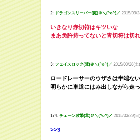
2:
ドラゴンスリーパー(庭)＠＼(^o^)／
2015/03/2
いきなり赤切符はキツいな
まあ免許持ってないと青切符は切
3:
フェイスロック(茸)＠＼(^o^)／
2015/03/28(土)
ロードレーサーのウザさは半端な
明らかに車道にはみ出しながら走
174:
チェーン攻撃(茸)＠＼(^o^)／
2015/03/29(日)
>
>3