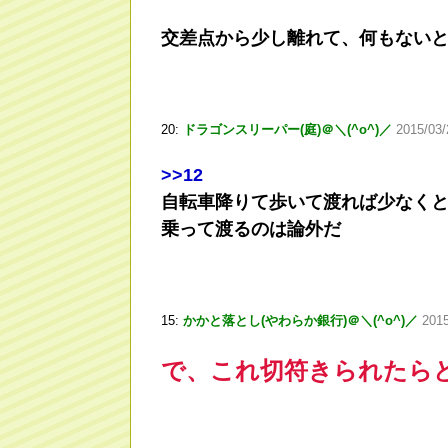
交差点から少し離れて、何もない
20:
ドラゴンスリーパー(庭)＠＼(^o^)／
2015/03/
>
>12
自転車降りて歩いて渡れば少なく
乗って渡るのは論外だ
15:
かかと落とし(やわらか銀行)＠＼(^o^)／
2015
で、これ切符きられたら