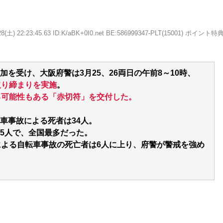
/28(土) 22:23:45.63 ID:K/aBK+0I0.net BE:586999347-PLT(15001) ポイント特
を受け、大阪府警は3月25、26両日の午前8～10時、
取り締まりを実施
。
る可能性もある「赤切符」を交付した。
車事故による死者は34人。
5人で、全国最多だった。
による自転車事故の死亡者は6人に上り、府警が警戒を強め