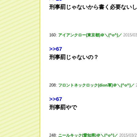
刑事罰じゃないから書く必要ない
160:
アイアンクロー(東京都)＠＼(^o^)／
2015/03
>
>67
刑事罰じゃないの？
208:
フロントネックロック(dion軍)＠＼(^o^)／
>
>67
刑事罰やで
248:
ニールキック(愛知県)＠＼(^o^)／
2015/03/