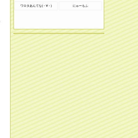
ワロタあんてな(・∀・)
にゅーもふ
典