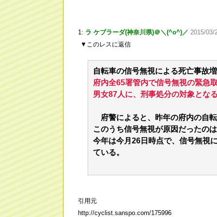
1:
ラ ケブラーダ(神奈川県)＠＼(^o^)／
2015/03
▼このレスに返信
自転車の信号無視による死亡事故増加
府内全65署管内で信号無視の緊急
男女87人に、刑事処分の対象とな
府警によると、昨年の府内の自転
このうち信号無視が原因だったのは
今年は今月26日時点で、信号無視
ている。
引用元
http://cyclist.sanspo.com/175996