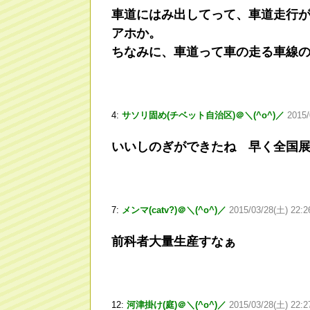
車道にはみ出してって、車道走行
アホか。
ちなみに、車道って車の走る車線
4:
サソリ固め(チベット自治区)＠＼(^o^)／
2015/
いいしのぎができたね 早く全国
7:
メンマ(catv?)＠＼(^o^)／
2015/03/28(土) 22:2
前科者大量生産すなぁ
12:
河津掛け(庭)＠＼(^o^)／
2015/03/28(土) 22:2