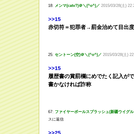
18:
メンマ(catv?)＠＼(^o^)／
2015/03/28(土) 22:
>
>15
赤切符＝犯罪者→罰金治めて目出
25:
セントーン(空)＠＼(^o^)／
2015/03/28(土) 22
>
>15
履歴書の賞罰欄にめでたく記入が
書かなければ詐称
67:
ファイヤーボールスプラッシュ(新疆ウイグル自治
スに返信
>
>25