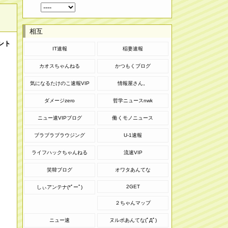
相互
ント
IT速報
稲妻速報
カオスちゃんねる
かつもくブログ
気になるたけのこ速報VIP
情報屋さん。
ダメージzero
哲学ニュースnwk
ニュー速VIPブログ
働くモノニュース
ブラブラブラウジング
U-1速報
ライフハックちゃんねる
流速VIP
笑韓ブログ
オワタあんてな
2GET
しぃアンテナ(*ﾟーﾟ)
２ちゃんマップ
ニュー速
ヌルポあんてな(ﾟДﾟ)