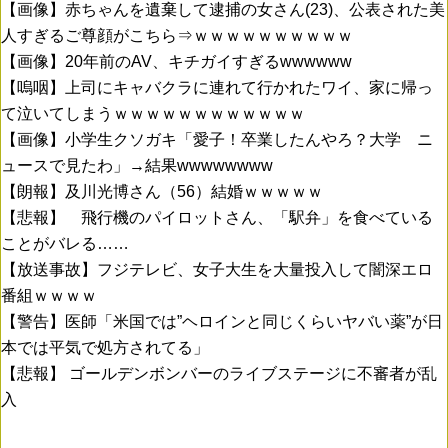
【画像】赤ちゃんを遺棄して逮捕の女さん(23)、公表された美
人すぎるご尊顔がこちら⇒ｗｗｗｗｗｗｗｗｗｗ
【画像】20年前のAV、キチガイすぎるwwwwww
【嗚咽】上司にキャバクラに連れて行かれたワイ、家に帰っ
て泣いてしまうｗｗｗｗｗｗｗｗｗｗｗｗ
【画像】小学生クソガキ「愛子！卒業したんやろ？大学 ニ
ュースで見たわ」→結果wwwwwwww
【朗報】及川光博さん（56）結婚ｗｗｗｗｗ
【悲報】 飛行機のパイロットさん、「駅弁」を食べている
ことがバレる……
【放送事故】フジテレビ、女子大生を大量投入して闇深エロ
番組ｗｗｗｗ
【警告】医師「米国では”ヘロインと同じくらいヤバい薬”が日
本では平気で処方されてる」
【悲報】 ゴールデンボンバーのライブステージに不審者が乱
入