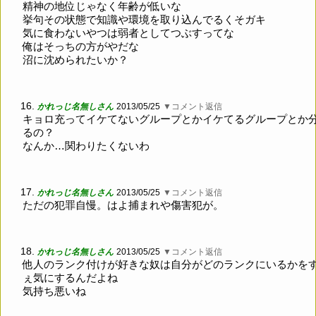
精神の地位じゃなく年齢が低いな
挙句その状態で知識や環境を取り込んでるくそガキ
気に食わないやつは弱者としてつぶすってな
俺はそっちの方がやだな
沼に沈められたいか？
16.
かれっじ名無しさん
2013/05/25
▼コメント返信
キョロ充ってイケてないグループとかイケてるグループとか
るの？
なんか…関わりたくないわ
17.
かれっじ名無しさん
2013/05/25
▼コメント返信
ただの犯罪自慢。はよ捕まれや傷害犯が。
18.
かれっじ名無しさん
2013/05/25
▼コメント返信
他人のランク付けが好きな奴は自分がどのランクにいるかを
ぇ気にするんだよね
気持ち悪いね