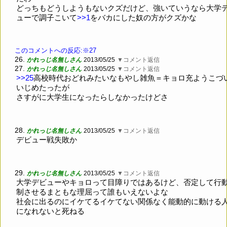
どっちもどうしようもないクズだけど、強いていうなら大学
ューで調子こいて
>>1
をバカにした奴の方がクズかな
このコメントへの反応:※27
26.
かれっじ名無しさん
2013/05/25
▼コメント返信
27.
かれっじ名無しさん
2013/05/25
▼コメント返信
>>25
高校時代おどれみたいなもやし雑魚＝キョロ充ようこづ
いじめたったが
さすがに大学生になったらしなかったけどさ
28.
かれっじ名無しさん
2013/05/25
▼コメント返信
デビュー戦失敗か
29.
かれっじ名無しさん
2013/05/25
▼コメント返信
大学デビューやキョロって目障りではあるけど、否定して行
制させるまともな理屈って誰もいえないよな
社会に出るのにイケてるイケてない関係なく能動的に動ける
になれないと死ねる