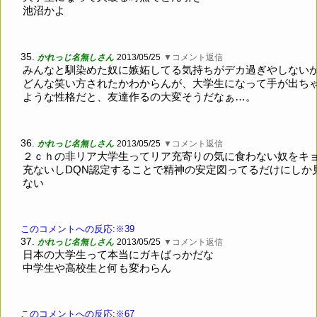
池沼かよ
35.
かれっじ名無しさん
2013/05/25
▼コメント返信
みんなと馴染めた奴に嫉妬してる気持ちがデカ過ぎやしない
どんな笑い方されたかわからんが、大学生になって手が出ち
ような性格だと、友達作るの大変そうだなぁ…。
36.
かれっじ名無しさん
2013/05/25
▼コメント返信
２ｃｈの非リア大学生ってリア充寄りの気に食わない奴をキ
充ないしDQN認定することで精神の安定図ってるだけにしか
ない
このコメントへの反応:※39
37.
かれっじ名無しさん
2013/05/25
▼コメント返信
日本の大学生って本当にガキばっかだな
中学生や高校生と何も変わらん
このコメントへの反応:※67