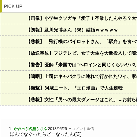
PICK UP
【画像】小学生クソガキ「愛子！卒業したんやろ？大学
【朗報】及川光博さん（56）結婚ｗｗｗｗｗ
【悲報】 飛行機のパイロットさん、「駅弁」を食べ
【放送事故】フジテレビ、女子大生を大量投入して闇
【警告】医師「米国では”ヘロインと同じくらいヤバ
【嗚咽】上司にキャバクラに連れて行かれたワイ、家
【衝撃】34歳ニート、『エロ漫画』で人生逆転
【悲報】女性「男への最大ダメージはこれ」←お前ら
1.
かれっじ名無しさん
2013/05/25
▼コメント返信
ほんでなぐったらどーなったん(笑)