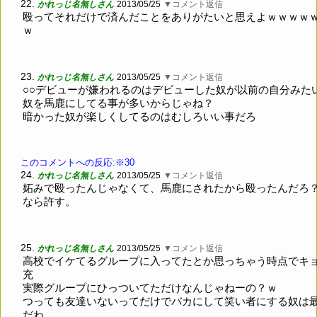
22.
かれっじ名無しさん
2013/05/25
▼コメント返信
殴ってそれだけで済んだことをありがたいと思えよｗｗｗｗ
ｗ
23.
かれっじ名無しさん
2013/05/25
▼コメント返信
○○デビューが嫌われるのはデビューした奴が以前の自分みた
奴を馬鹿にしてる事が多いからじゃね？
暗かった奴が楽しくしてるのはむしろいい事だろ
このコメントへの反応:※30
24.
かれっじ名無しさん
2013/05/25
▼コメント返信
妬みで殴ったんじゃなくて、馬鹿にされたから殴ったんだろ
なら許す。
25.
かれっじ名無しさん
2013/05/25
▼コメント返信
高校でイケてるグループに入ってたとか思っちゃう時点でキ
充
実際グループにひっついてただけなんじゃねーの？ｗ
つっても友達いないってだけでバカにして笑い者にする奴は
だわ