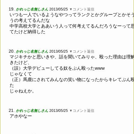
19.
かれっじ名無しさん
2013/05/25
▼コメント返信
いつも一人でいるようなやつってランクとかグループとかそ
うの考えてるんだな
中学高校大学とああいう人って何考えてるんだろうなーって
てたけど納得した
20.
かれっじ名無しさん
2013/05/25
▼コメント返信
マジキチかと思いきや、話を聞いてみりゃ、殴った理由は理
きたけど、
（誤）大学デビューしてる奴をぶん殴ったwww
じゃなくて
（正）馬鹿にされてみんなの笑い物になったからキレてぶん
た
じゃねえか。
21.
かれっじ名無しさん
2013/05/25
▼コメント返信
アホやなー