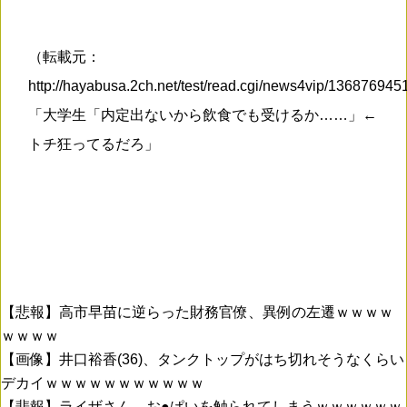
（転載元：
http://hayabusa.2ch.net/test/read.cgi/news4vip/13687694
「大学生「内定出ないから飲食でも受けるか……」←
トチ狂ってるだろ」
【悲報】高市早苗に逆らった財務官僚、異例の左遷ｗｗｗｗ
ｗｗｗｗ
【画像】井口裕香(36)、タンクトップがはち切れそうなくらい
デカイｗｗｗｗｗｗｗｗｗｗｗ
【悲報】ライザさん、お●ぱいを触られてしまうｗｗｗｗｗｗ