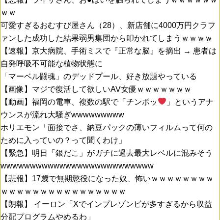
ｗｗ
可愛すぎるおむすび屋さん（28）、新店舗に4000万円クラフ
ァンした成功した結果弱男集団から叩かれてしまうｗｗｗｗ
【速報】京大病院、手術ミスで『正常な脳』を摘出 → 患者は
自発呼吸不可能な植物状態に
「マーベル闘魂」のデッドプール、好き放題やっている
【画像】マジで復活して欲しいAV女優ｗｗｗｗｗｗｗ
【動画】福岡の電車、複数の駅で「チンポッ
」というアナ
ウンスが流れ大騒ぎwwwwwwwww
ホリエモン「面接でさ、納豆パックの薄いフィルムって何の
ために入っていの？って聞くわけ」
【緊急】明日「銀だこ」がガチに過去最大レベルに混みそう
wwwwwwwwwwwwwwwwwwwwwwwwww
【悲報】17歳で無期懲役になった奴、怖いｗｗｗｗｗｗｗｗ
ｗｗｗｗｗｗｗｗｗｗｗｗｗｗｗｗ
【朗報】 イーロン「Xでインプレゾンビが多すぎるから収益
分配プログラムやめるわ」