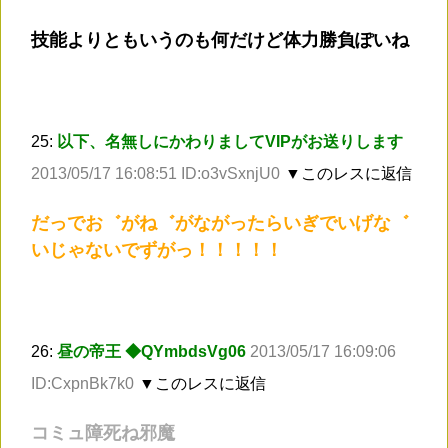
技能よりともいうのも何だけど体力勝負ぽいね
25:
以下、名無しにかわりましてVIPがお送りします
2013/05/17 16:08:51 ID:o3vSxnjU0
▼このレスに返信
だっでお゛がね゛がながったらいぎでいげな゛
いじゃないでずがっ！！！！！
26:
昼の帝王 ◆QYmbdsVg06
2013/05/17 16:09:06
ID:CxpnBk7k0
▼このレスに返信
コミュ障死ね邪魔