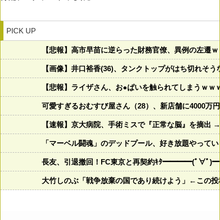
PICK UP
【悲報】高市早苗に逆らった財務官僚、異例の左遷ｗ
【画像】井口裕香(36)、タンクトップがはち切れそ
【悲報】ライザさん、お●ぱいを触られてしまうｗｗ
可愛すぎるおむすび屋さん（28）、新店舗に4000
【速報】京大病院、手術ミスで『正常な脳』を摘出 →
「マーベル闘魂」のデッドプール、好き放題やってい
長友、引退撤回！FC東京と再契約ｷﾀ━━━━(ﾟ∀ﾟ)━
大竹しのぶ「戦争放棄の国であり続けよう」←この投