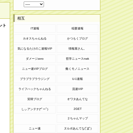
相互
ント
IT速報
稲妻速報
カオスちゃんねる
かつもくブログ
気になるたけのこ速報VIP
情報屋さん。
ダメージzero
哲学ニュースnwk
ニュー速VIPブログ
働くモノニュース
ブラブラブラウジング
U-1速報
ライフハックちゃんねる
流速VIP
笑韓ブログ
オワタあんてな
2GET
しぃアンテナ(*ﾟーﾟ)
２ちゃんマップ
ニュー速
ヌルポあんてな(ﾟДﾟ)