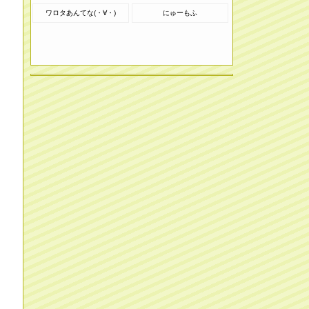
ワロタあんてな(・∀・)
にゅーもふ