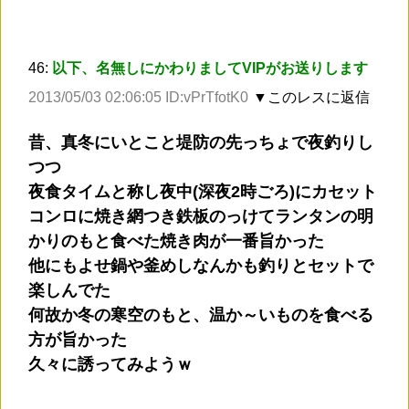
46:
以下、名無しにかわりましてVIPがお送りします
2013/05/03 02:06:05 ID:vPrTfotK0
▼このレスに返信
昔、真冬にいとこと堤防の先っちょで夜釣りし
つつ
夜食タイムと称し夜中(深夜2時ごろ)にカセット
コンロに焼き網つき鉄板のっけてランタンの明
かりのもと食べた焼き肉が一番旨かった
他にもよせ鍋や釜めしなんかも釣りとセットで
楽しんでた
何故か冬の寒空のもと、温か～いものを食べる
方が旨かった
久々に誘ってみようｗ