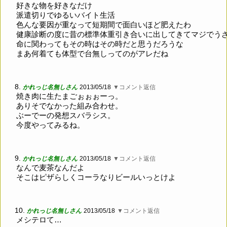
好きな物を好きなだけ
派遣切りでゆるいバイト生活
色んな要因が重なって短期間で面白いほど肥えたわ
健康診断の度に昔の標準体重引き合いに出してきてマジでう
命に関わってもその時はその時だと思うだろうな
まあ何着ても体型で台無しってのがアレだね
8.
かれっじ名無しさん
2013/05/18
▼コメント返信
焼き肉に生たまごぉぉぉーっ。
ありそでなかった組み合わせ。
ぶーでーの発想スバラシス。
今度やってみるね。
9.
かれっじ名無しさん
2013/05/18
▼コメント返信
なんで麦茶なんだよ
そこはピザらしくコーラなりビールいっとけよ
10.
かれっじ名無しさん
2013/05/18
▼コメント返信
メシテロて…