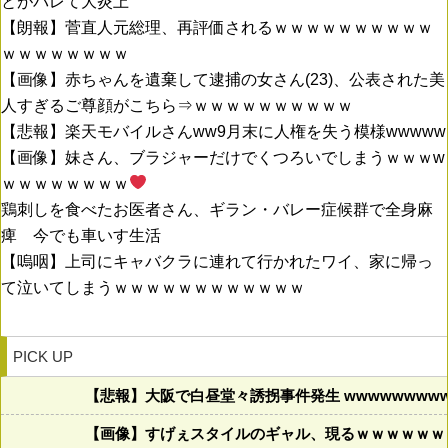
とがバレて大炎上
【朗報】菅直人元総理、再評価されるｗｗｗｗｗｗｗｗｗｗ
ｗｗｗｗｗｗｗｗ
【画像】赤ちゃんを遺棄して逮捕の女さん(23)、公表された美
人すぎるご尊顔がこちら⇒ｗｗｗｗｗｗｗｗｗｗ
【悲報】楽天モバイルさんww9月末に人権を失う模様wwwww
【画像】妹さん、ブラジャーだけでくつろいでしまうｗｗｗw
ｗｗｗｗｗｗｗｗ
鶏刺しを食べたお医者さん、ギラン・バレー症候群で全身麻
痺 今でも車いす生活
【嗚咽】上司にキャバクラに連れて行かれたワイ、家に帰っ
て泣いてしまうｗｗｗｗｗｗｗｗｗｗｗｗ
PICK UP
【悲報】大阪で白昼堂々誘拐事件発生 wwwwwwwwww
【画像】すげぇスタイルのギャル、現るｗｗｗｗｗｗ